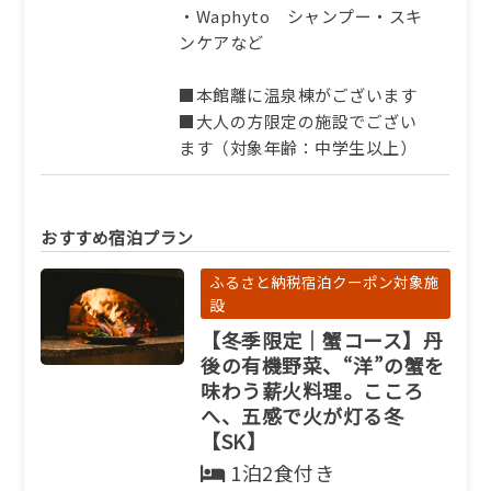
・Waphyto シャンプー・スキ
ンケアなど
■本館離に温泉棟がございます
■大人の方限定の施設でござい
ます（対象年齢：中学生以上）
おすすめ宿泊プラン
ふるさと納税宿泊クーポン対象施
設
【冬季限定｜蟹コース】丹
後の有機野菜、“洋”の蟹を
味わう薪火料理。こころ
へ、五感で火が灯る冬
【SK】
1泊2食付き