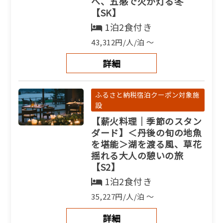
へ、五感で火が灯る冬
【SK】
1泊2食付き
43,312円/人/泊 ～
詳細
ふるさと納税宿泊クーポン対象施
設
【薪火料理｜季節のスタン
ダード】＜丹後の旬の地魚
を堪能＞湖を渡る風、草花
揺れる大人の憩いの旅
【S2】
1泊2食付き
35,227円/人/泊 ～
詳細