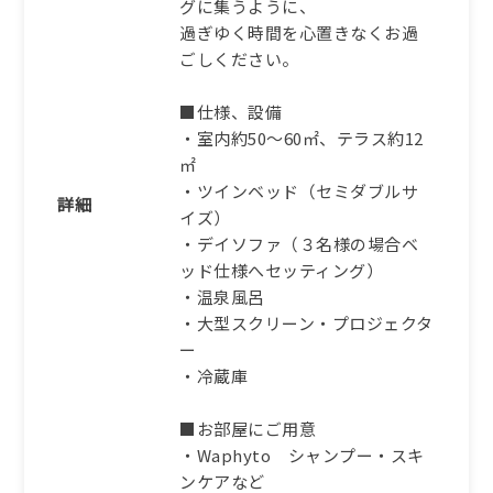
グに集うように、
過ぎゆく時間を心置きなくお過
ごしください。
■仕様、設備
・室内約50～60㎡、テラス約12
㎡
・ツインベッド（セミダブルサ
詳細
イズ）
・デイソファ（３名様の場合ベ
ッド仕様へセッティング）
・温泉風呂
・大型スクリーン・プロジェクタ
ー
・冷蔵庫
■お部屋にご用意
・Waphyto シャンプー・スキ
ンケアなど