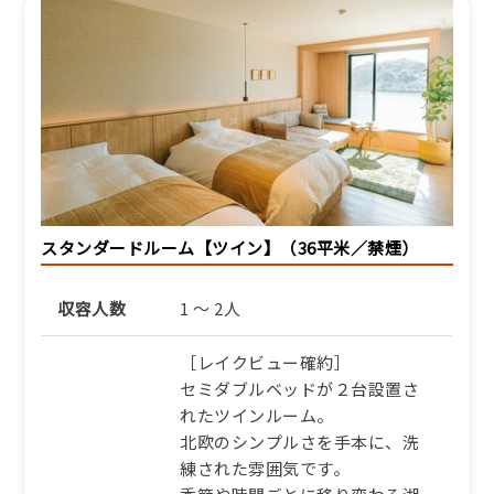
牛・地魚・オーガニック野
菜など丹後の食材を厳選
【SP】
1泊2食付き
36,960円/人/泊 ～
詳細
スタンダードルーム【ツイン】（36平米／禁煙）
収容人数
1 ～ 2人
［レイクビュー確約］
セミダブルベッドが２台設置さ
れたツインルーム。
北欧のシンプルさを手本に、洗
練された雰囲気です。