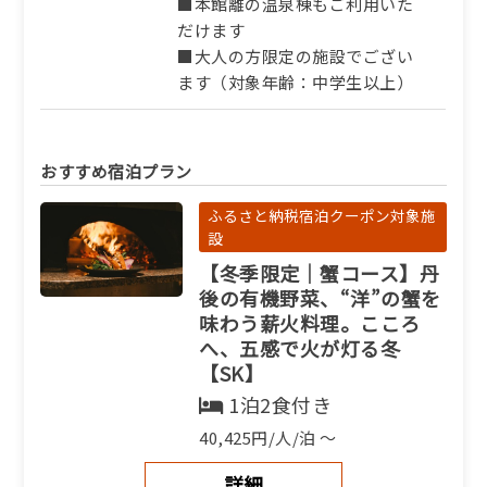
■本館離の温泉棟もご利用いた
だけます
■大人の方限定の施設でござい
ます（対象年齢：中学生以上）
おすすめ宿泊プラン
ふるさと納税宿泊クーポン対象施
設
【冬季限定｜蟹コース】丹
後の有機野菜、“洋”の蟹を
味わう薪火料理。こころ
へ、五感で火が灯る冬
【SK】
1泊2食付き
40,425円/人/泊 ～
詳細