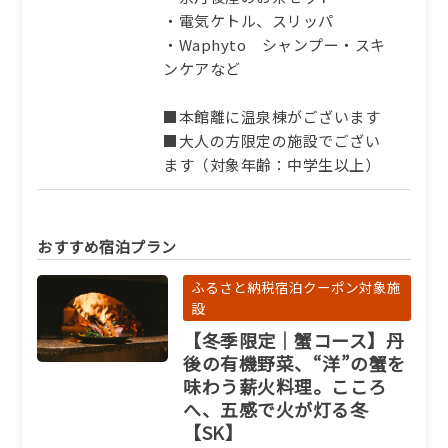
・電気ケトル、スリッパ
・Waphyto シャンプー・スキ
ンケアなど
■本館離に温泉棟がございます
■大人の方限定の施設でござい
ます（対象年齢：中学生以上）
おすすめ宿泊プラン
ふるさと納税宿泊クーポン対象施
設
【冬季限定｜蟹コース】丹
後の有機野菜、“洋”の蟹を
味わう薪火料理。こころ
へ、五感で火が灯る冬
【SK】