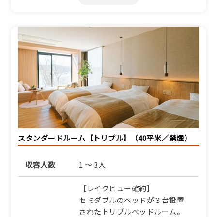
設
【季節のアップグレード＜
上質な食の旅＞】京都和
牛・地魚・オーガニック野
菜など丹後の食材を厳選
【SP】
1泊2食付き
32,340円/人/泊 ～
詳細
スタンダードルーム【トリプル】（40平米／禁煙）
収容人数
1 ～ 3人
［レイクビュー確約］
セミダブルのベッドが３台設置
されたトリプルベッドルーム。