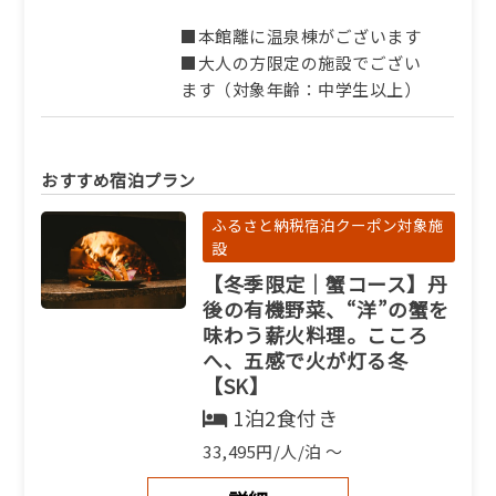
■本館離に温泉棟がございます
■大人の方限定の施設でござい
ます（対象年齢：中学生以上）
おすすめ宿泊プラン
ふるさと納税宿泊クーポン対象施
設
【冬季限定｜蟹コース】丹
後の有機野菜、“洋”の蟹を
味わう薪火料理。こころ
へ、五感で火が灯る冬
【SK】
1泊2食付き
33,495円/人/泊 ～