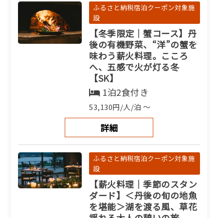
ふるさと納税宿泊クーポン対象施
設
【冬季限定｜蟹コース】丹
後の有機野菜、“洋”の蟹を
味わう薪火料理。こころ
へ、五感で火が灯る冬
【SK】
1泊2食付き
53,130円/人/泊 ～
詳細
ふるさと納税宿泊クーポン対象施
設
【薪火料理｜季節のスタン
ダード】＜丹後の旬の地魚
を堪能＞湖を渡る風、草花
揺れる大人の憩いの旅