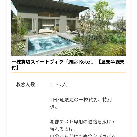
一棟貸切スイートヴィラ「湖邸 Kotei」【温泉半露天
付】
収容人数
1 ～ 2人
1日3組限定の一棟貸切、特別
棟。
湖邸ゲスト専用の通路を抜けて
現れるのは、
自分たちだけの完全なプライベ