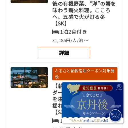
後の有機野菜、“洋”の蟹を
味わう薪火料理。こころ
へ、五感で火が灯る冬
【SK】
1泊2食付き
31,185円/人/泊 ～
詳細
ふるさと納税宿泊クーポン対象施
設
【薪火料理｜季節のスタン
ダード】＜丹後の旬の地魚
を堪能＞湖を渡る風、草花
揺れる大人の憩いの旅
【S2】
1泊2食付き