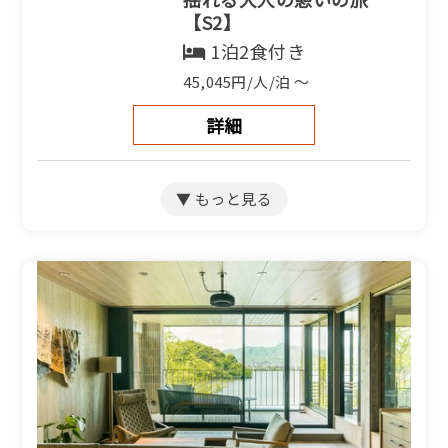
【S2】
1泊2食付き
45,045円/人/泊 ～
詳細
ふるさと納税宿泊クーポン対象施
設
【季節のアップグレード＜
上質な食の旅＞】京都和
牛・地魚・オーガニック野
菜など丹後の食材を厳選
【SP】
1泊2食付き
49,665円/人/泊 ～
詳細