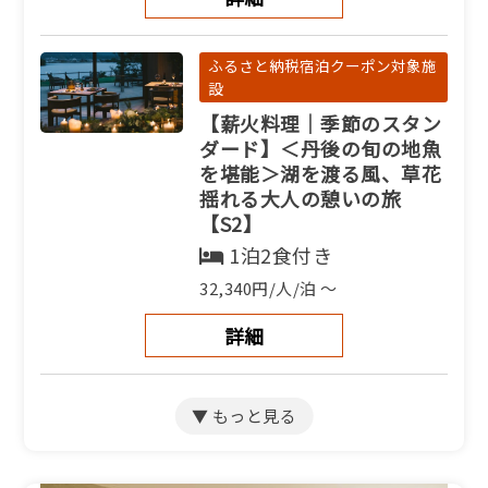
ふるさと納税宿泊クーポン対象施
設
【薪火料理｜季節のスタン
ダード】＜丹後の旬の地魚
を堪能＞湖を渡る風、草花
揺れる大人の憩いの旅
【S2】
1泊2食付き
32,340円/人/泊 ～
詳細
ふるさと納税宿泊クーポン対象施
設
【季節のアップグレード＜
上質な食の旅＞】京都和