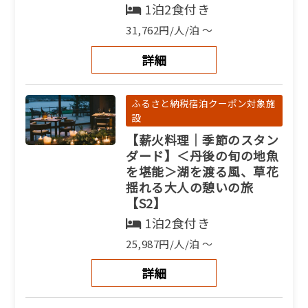
1泊2食付き
31,762円/人/泊 ～
詳細
ふるさと納税宿泊クーポン対象施
設
【薪火料理｜季節のスタン
ダード】＜丹後の旬の地魚
を堪能＞湖を渡る風、草花
揺れる大人の憩いの旅
【S2】
1泊2食付き
25,987円/人/泊 ～
詳細