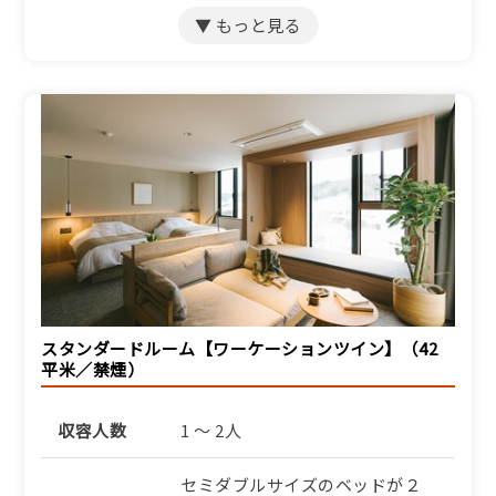
ふるさと納税宿泊クーポン対象施
設
【季節のアップグレード＜
上質な食の旅＞】京都和
牛・地魚・オーガニック野
菜など丹後の食材を厳選
【SP】
1泊2食付き
30,607円/人/泊 ～
詳細
スタンダードルーム【ワーケーションツイン】（42
平米／禁煙）
収容人数
1 ～ 2人
セミダブルサイズのベッドが２