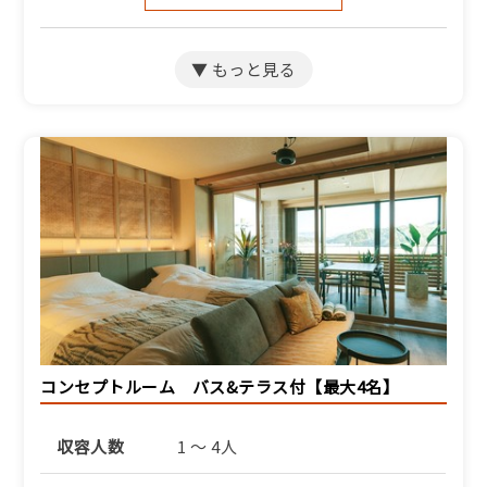
ふるさと納税宿泊クーポン対象施
設
【季節のアップグレード＜
上質な食の旅＞】京都和
牛・地魚・オーガニック野
菜など丹後の食材を厳選
【SP】
1泊2食付き
39,847円/人/泊 ～
詳細
コンセプトルーム バス&テラス付【最大4名】
収容人数
1 ～ 4人