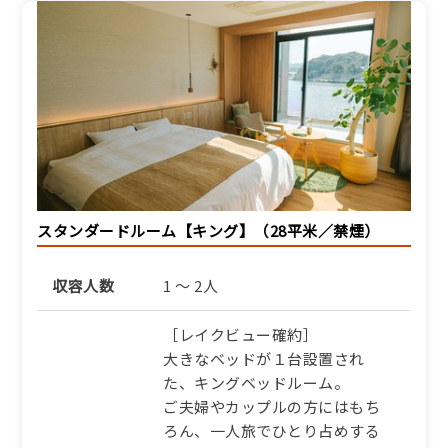
上質な食の旅＞】京都和
牛・地魚・オーガニック野
菜など丹後の食材を厳選
【SP】
1泊2食付き
32,340円/人/泊 ～
詳細
スタンダードルーム【キング】（28平米／禁煙）
収容人数
1 ～ 2人
［レイクビュー確約］
大きなベッドが１台設置され
た、キングベッドルーム。
ご夫婦やカップルの方にはもち
ろん、一人旅でひとり占めする