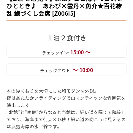
ひととき♪ あわび×雲丹×魚介★百花繚
乱 鮑づくし会席 [Z006I5]
１泊２食付き
15:00 ～
チェックイン:
～ 10:00
チェックアウト:
木のぬくもりを大切にした和モダンな外観。
夜はあたたかいライティングでロマンティックな雰囲気を
演出します。
“北館”と“南館”からなると当館は、細い道を隔てて隣接し
ており、海岸まで徒歩３０秒！細い道の向こうに見えるの
は浜詰海岸の水平線です。