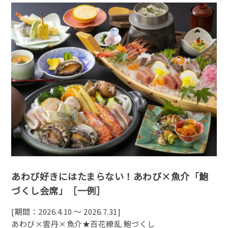
あわび好きにはたまらない！あわび×魚介「鮑
づくし会席」［一例］
[期間：2026.4.10 ～ 2026.7.31]
あわび×雲丹×魚介★百花繚乱 鮑づくし