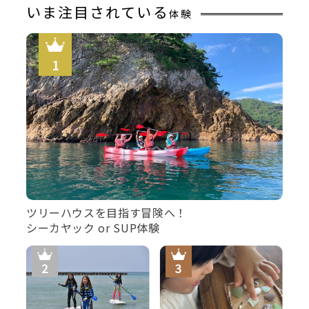
いま注目されている
そのため、工事期間中は大浴場をご利用いただけません。
体験
なお、南館客室に備わっている展望信楽焼風呂は温泉をひ
いておりますので、お部屋でゆっくりご入浴いただけま
す。
お客様にはご不便・ご迷惑をおかけいたしますが、
ご理解とご協力を賜りますようお願い申し上げます。
■アクセス■
駐車場は当館から約100メートルほど離れております。
場所がご不明の方はお車で当館の前までお越しください。
スタッフが駐車場の場所をご案内いたします。
ツリーハウスを目指す冒険へ！
シーカヤック or SUP体験
■アレルギー対応について■
アレルギー対応のご要望がある場合は必ずご連絡お願いい
たします。
当日の対応はできかねますのでご了承くださいませ。