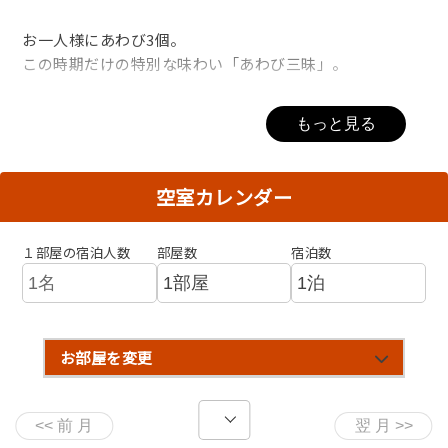
お一人様にあわび3個。
この時期だけの特別な味わい「あわび三昧」。
肉厚でコリコリした歯ごたえと、圧倒的な磯の香りが漂う
もっと見る
“あわびの造り”
潮の香りとともに口の中でトロリととろける“ウニの造り"
そして新鮮だからこそ味わうことができる “あわびの肝”
空室カレンダー
やわらかい食感に奥深い旨みをひきだした “あわび蒸し”
魚介の旨味もプラスした “あわびと魚介の宝楽焼”
１部屋の宿泊人数
部屋数
宿泊数
美味しい海幸と、青く澄んだ海が夕陽に紅く染まりゆく情
景、
美人の湯と誉れ高い夕日ヶ浦温泉で、心身ともに至福の時
お部屋を変更
をお過ごしください。
◆夕食◆(北館：部屋食、南館：食事処)
～百花繚乱 鮑づくし会席～