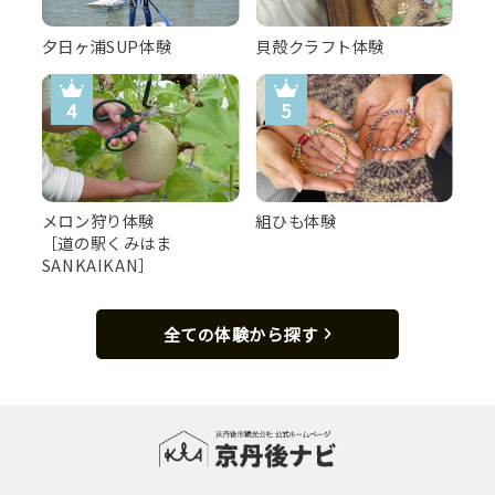
※こちらからのご予約は当館メンバーズカードの特典対象
夕日ヶ浦SUP体験
貝殻クラフト体験
外となります。
メロン狩り体験
組ひも体験
［道の駅くみはま
SANKAIKAN］
全ての体験から探す
豪華饗宴！あわび＆ウニの造り［一例］