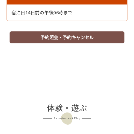
◆朝食◆(食事処または広間)
・身体にやさしい和食の個人膳
宿泊日14日前の午後06時まで
一組様ごとに炊きあげる丹後米の
こだわり釜炊きごはんに、巻き立ての出し巻たまご、
選べる2種のお味噌汁など、丹後のおいしい朝ごはん
予約照会・予約キャンセル
◆特典◆
・男女デザイン浴衣無料貸し出し
・「夕日ヶ浦パークス」内でご利用いただける割引券付
◆お知らせ◆
※2026年4月6日～4月9日は全館休館とさせていただきま
す。
また、4月10日～10月31日の期間、北館増設工事を行うた
体験・遊ぶ
め、北館を休館いたします。
南館は通常通り営業しておりますが、
Experiences＆Play
大浴場は北館にのみ設置されており、南館に大浴場はござ
いません。