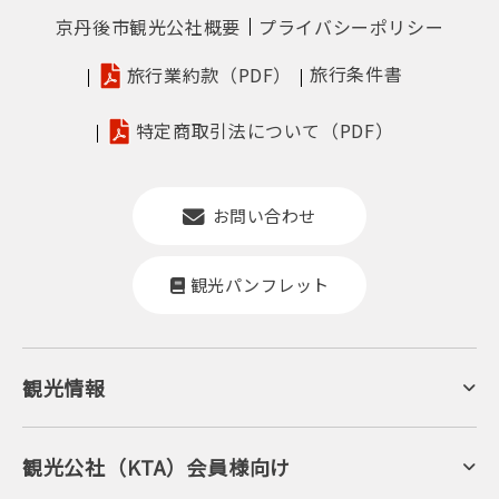
京丹後市観光公社概要
プライバシーポリシー
旅行条件書
旅行業約款（PDF）
特定商取引法について（PDF）
お問い合わせ
観光パンフレット
みんなで囲む美味しい海の幸！磯の香たっぷりの海鮮宝楽
観光情報
焼き［一例］
京丹後について
ジオパークの絶景
海岸・浜辺
キャンプ・グランピング
観光公社（KTA）会員様向け
自然景観
KTA会員コミュニティ
日帰り温泉