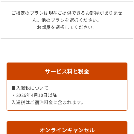
・付出し ■
ご指定のプランは現在ご提供できるお部屋がありませ
・魚介の造り舟盛5種
ん。他のプランを選択ください。
自家製塩、又は
お部屋を選択してください。
地元醤油蔵｢坂長｣の刺身醤油でどうそ
・丸ごと1個 あわびの造り＆ウニの造り
・丸ごと1個 蒸しあわびと煮物の盛り合わせ ■
・目の前豪快！磯の香たっぷり海鮮宝楽焼
あわび丸ごと1個、海老、イカ、帆立、野菜
・海老の天ぷら
サービス料と税金
・茶碗蒸し
・季節の釜炊きご飯
・赤出汁
■入湯税について
・香の物
・2026年4月10日以降
・デザート
入湯税はご宿泊料金に含まれます。
※時期・仕入れ状況により多少内容は異なります
一例としてご覧ください
※小学生は■除く
オンラインキャンセル