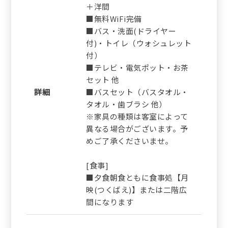
＋洋間
■無料WiFi完備
■バス・洗面(ドライヤー
付)・トイレ（ウォシュレット
付）
■テレビ・電気ポット・お茶
セット 他
詳細
■バスセット（バスタオル・
タオル・歯ブラシ 他）
※家具の種類は客室によって
異なる場合がございます。予
めご了承くださいませ。
[食事]
■夕食朝食ともに食事処【月
映(つくばえ)】または二階広
間になります