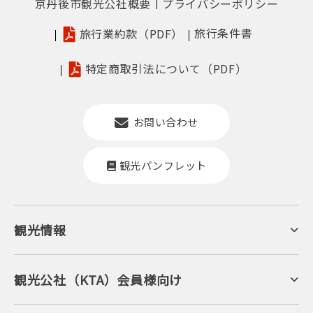
京丹後市観光公社概要
プライバシーポリシー
旅行条件書
旅行業約款（PDF）
特定商取引法について（PDF）
お問い合わせ
観光パンフレット
観光情報
京丹後について
ジオパークの絶景
海岸・浜辺
キャンプ・グランピング
観光公社（KTA）会員様向け
自然景観
KTA会員コミュニティ
日帰り温泉
会員向けサービス
旬の食