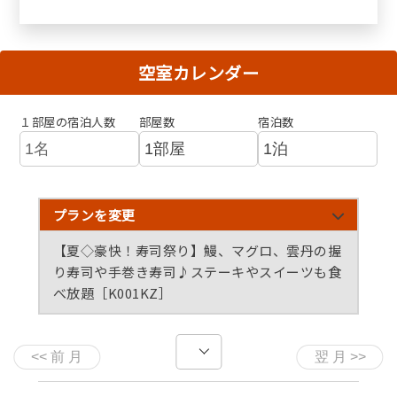
空室カレンダー
１部屋の宿泊人数
部屋数
宿泊数
プランを変更
【夏◇豪快！寿司祭り】鰻、マグロ、雲丹の握
り寿司や手巻き寿司♪ステーキやスイーツも食
べ放題［K001KZ］