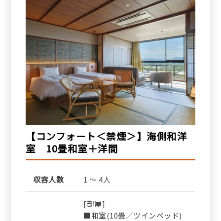
【コンフォート＜禁煙＞】海側和洋
室 10畳和室＋洋間
収容人数
1 ～ 4人
[部屋]
■和室(10畳／ツインベッド)