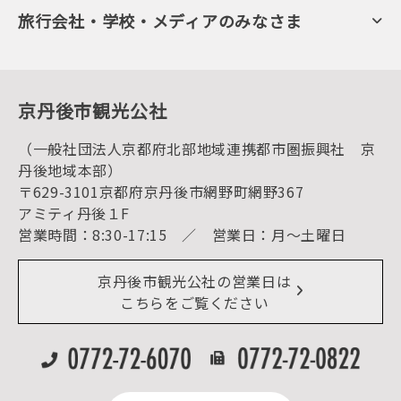
会員向けトピックス
フルーツ
KTAニュースレター
旅行会社・学校・メディアのみなさま
美術館・資料館
会員加入・会員情報（会員規程）
プレスリリース
寺社・古墳
後援・協力・協賛 の申請
フォトライブラリー
１泊２日のモデルコース
動画ライブラリー
体験・遊ぶ
グルメ・ショッピング
京丹後の食
京丹後市観光公社
観光
海水浴
キャンプ
（一般社団法人京都府北部地域連携都市圏振興社 京
お宿探し
宿泊・日帰り予約（空室検索）
丹後地域本部）
予約照会・予約キャンセル
〒629-3101京都府京丹後市網野町網野367
宿泊施設一覧（お宿比較ページ）
アクセス
アミティ丹後１F
お知らせ
営業時間：8:30-17:15 ／ 営業日：月～土曜日
イベント情報
京丹後市ライブカメラ
デジタル観光パンフレット
リアルタイム道路情報
京丹後市観光公社の営業日は
よくある質問
こちらをご覧ください