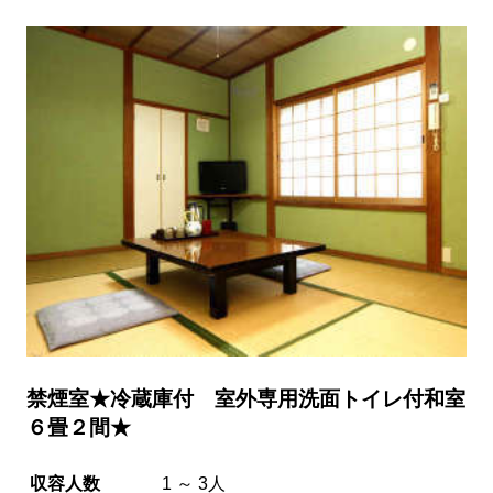
禁煙室★冷蔵庫付 室外専用洗面トイレ付和室
６畳２間★
収容人数
1 ～ 3人