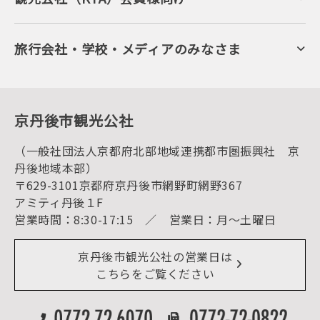
自然景観
KTA会員コミュニティ
日帰り温泉
会員向けサービス
旬の食
会員向けトピックス
フルーツ
KTAニュースレター
旅行会社・学校・メディアのみなさま
美術館・資料館
会員加入・会員情報（会員規程）
プレスリリース
寺社・古墳
後援・協力・協賛 の申請
フォトライブラリー
１泊２日のモデルコース
動画ライブラリー
体験・遊ぶ
グルメ・ショッピング
京丹後の食
京丹後市観光公社
観光
海水浴
キャンプ
（一般社団法人京都府北部地域連携都市圏振興社 京
お宿探し
宿泊・日帰り予約（空室検索）
丹後地域本部）
予約照会・予約キャンセル
〒629-3101京都府京丹後市網野町網野367
宿泊施設一覧（お宿比較ページ）
アクセス
アミティ丹後１F
お知らせ
営業時間：8:30-17:15 ／ 営業日：月～土曜日
イベント情報
京丹後市ライブカメラ
デジタル観光パンフレット
リアルタイム道路情報
京丹後市観光公社の営業日は
よくある質問
こちらをご覧ください