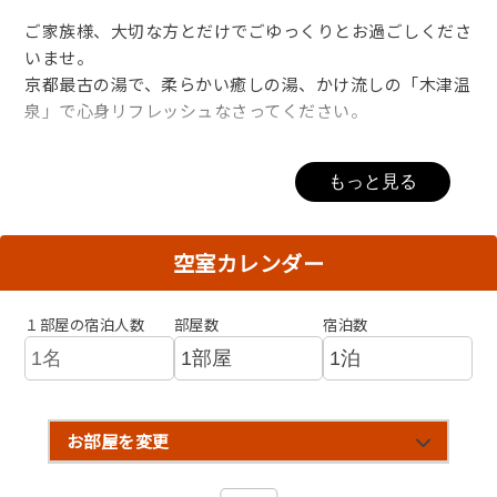
ご家族様、大切な方とだけでごゆっくりとお過ごしくださ
いませ。
京都最古の湯で、柔らかい癒しの湯、かけ流しの「木津温
泉」で心身リフレッシュなさってください。
◆お食事について◆
もっと見る
夕食は、白イカの姿づくり(京丹後イカ 漁火～ISARIBI）
が付いたプランです。
京丹後イカ 漁火～ISARIBI～
空室カレンダー
生きた活イカを水揚げ直後に活〆処理をし、最新の瞬間冷
凍技術「プロトン凍結機」で鮮度よく冷凍しました。従来
の活イカより甘みと歯ごたえが特徴。盛りつけられたイカ
１部屋の宿泊人数
部屋数
宿泊数
の姿造りは美しく見栄えも鮮度も抜群です。
夏になると、丹後の美味しいフルーツも付きます♪
※丹後のフルーツは、7月中旬～（スイカやメロンなど）
お部屋を変更
◆海水浴場について◆