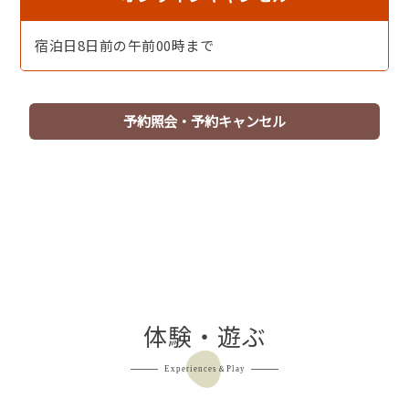
３９度で湧き出し(加温あり)、単純泉で柔らかい泉質は筋
肉痛、神経痛などに効きます。
宿泊日8日前の午前00時まで
湯量が豊富で浴室シャワー、洗面所のお湯も木津温泉で
す。
体の芯まで温まり旅の疲れを癒してくれます。
予約照会・予約キャンセル
体験・遊ぶ
【お造り】丹後の地魚を使用したお造り。
Experiences＆Play