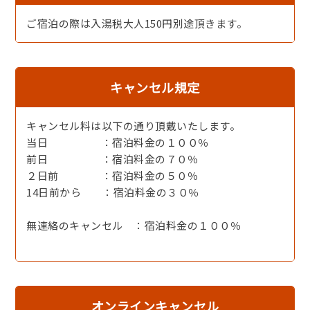
・デザート
ご宿泊の際は入湯税大人150円別途頂きます。
※仕入れの状況によりお品書きが変更となる場合がござい
ますので、ご了承ください。
キャンセル規定
◆お風呂のご利用◆
【お１組様ご利用時】・・男湯１５時～２３時まで、女湯
キャンセル料は以下の通り頂戴いたします。
翌朝７時～９時までご利用頂けます。
当日 ：宿泊料金の１００％
【お２組様ご利用時】・・男湯、女湯の何れか１つを１５
前日 ：宿泊料金の７０％
時～翌朝９時まで掛け流しでご利用頂けます。もう１つは
２日前 ：宿泊料金の５０％
１５時～２３時、翌朝７時～９時まで掛け流しでご利用頂
14日前から ：宿泊料金の３０％
けます。
【３組様ご利用時】・・男湯、女湯、１５時～翌朝９時ま
無連絡のキャンセル ：宿泊料金の１００％
で掛け流しでご利用頂けます。
◆木津温泉◆
奈良時代、僧,行基が発見した(７４３年)京都府最古の
湯、木津温泉をかけ流しでお楽しみ頂けます。
オンラインキャンセル