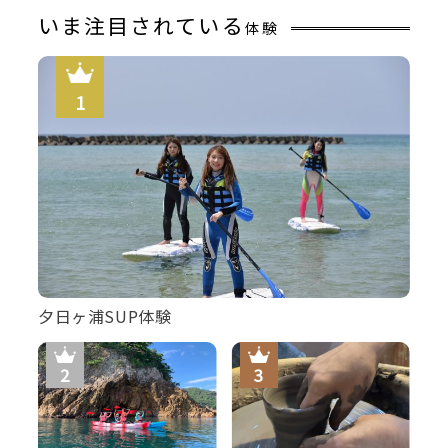
いま注目されている
体験
【焼き魚】キンキの塩焼き
夕日ヶ浦SUP体験