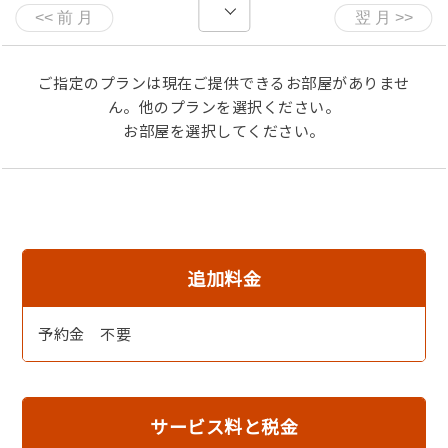
当館からは、夕日ヶ浦海水浴場まで車で5分です。
夕日ヶ浦海水浴場は、遠浅で美しいビーチで、水質は最高
ランクの「ＡＡ」となっております♪
ご指定のプランは現在ご提供できるお部屋がありませ
当館に洗濯機、干場も有りますので、お申しつけくださ
ん。他のプランを選択ください。
い。
お部屋を選択してください。
お夕食：１８時～
お朝食：８時～
【お品書き】
・白イカの姿造り・2名様で１杯
追加料金
・地魚のお刺身
・中付け
・焼き魚
予約金 不要
・油もの（白イカの下足、野菜）
・お茶碗蒸し
・お吸い物
・ご飯（有機肥料を多く使用した特別栽培丹後米です）
サービス料と税金
・香の物