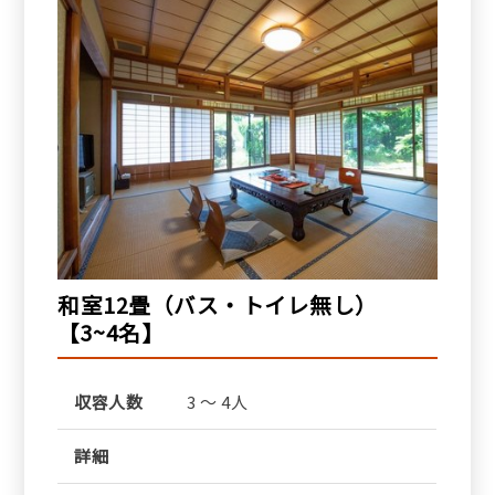
和室12畳（バス・トイレ無し）
【3~4名】
収容人数
3 ～ 4人
詳細