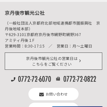
動画ライブラリー
体験・遊ぶ
グルメ・ショッピング
京丹後の食
京丹後市観光公社
観光
海水浴
キャンプ
（一般社団法人京都府北部地域連携都市圏振興社 京
お宿探し
宿泊・日帰り予約（空室検索）
丹後地域本部）
予約照会・予約キャンセル
〒629-3101京都府京丹後市網野町網野367
宿泊施設一覧（お宿比較ページ）
アクセス
アミティ丹後１F
お知らせ
営業時間：8:30-17:15 ／ 営業日：月～土曜日
イベント情報
京丹後市ライブカメラ
デジタル観光パンフレット
リアルタイム道路情報
京丹後市観光公社の営業日は
よくある質問
こちらをご覧ください
お問い合わせ