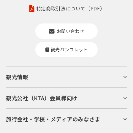
特定商取引法について（PDF）
お問い合わせ
観光パンフレット
観光情報
京丹後について
ジオパークの絶景
海岸・浜辺
キャンプ・グランピング
観光公社（KTA）会員様向け
自然景観
KTA会員コミュニティ
日帰り温泉
会員向けサービス
旬の食
会員向けトピックス
フルーツ
KTAニュースレター
旅行会社・学校・メディアのみなさま
美術館・資料館
会員加入・会員情報（会員規程）
プレスリリース
寺社・古墳
後援・協力・協賛 の申請
フォトライブラリー
１泊２日のモデルコース