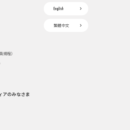
繁體中文
員規程）
請
ィアのみなさま