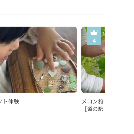
フト体験
メロン狩り体験
［道の駅くみはまSAN