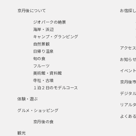
京丹後について
お宿探
ジオパークの絶景
海岸・浜辺
キャンプ・グランピング
自然景観
アクセ
日帰り温泉
旬の食
お知ら
フルーツ
イベン
美術館・資料館
寺社・古墳
京丹後
１泊２日のモデルコース
デジタ
体験・遊ぶ
リアル
グルメ・ショッピング
よくあ
京丹後の食
観光