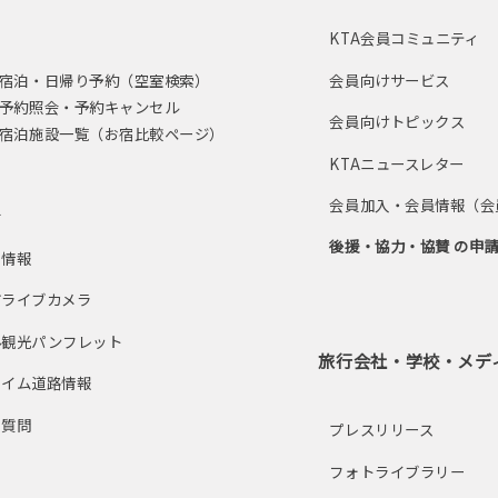
し
KTA会員コミュニティ
宿泊・日帰り予約（空室検索）
会員向けサービス
予約照会・予約キャンセル
会員向けトピックス
宿泊施設一覧（お宿比較ページ）
KTAニュースレター
ス
会員加入・会員情報（会
せ
後援・協力・協賛 の申
ト情報
市ライブカメラ
ル観光パンフレット
旅行会社・学校・メデ
タイム道路情報
る質問
プレスリリース
フォトライブラリー