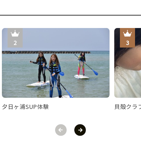
夕日ヶ浦SUP体験
貝殻クラ