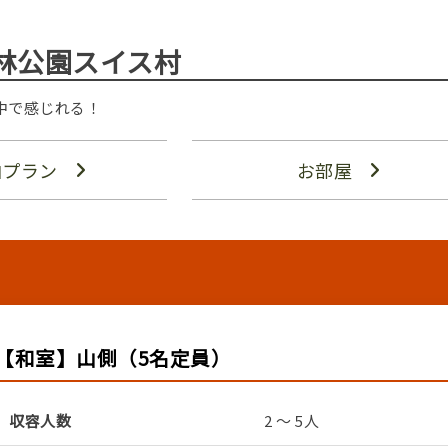
林公園スイス村
中で感じれる！
泊プラン
お部屋
【和室】山側（5名定員）
収容人数
2 ～ 5人