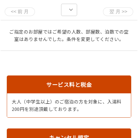
に、
体にやさしく、朝からしっかり味わえる和朝食です。
【温泉】
ご指定のお部屋ではご希望の人数、部屋数、泊数での空
夕日ヶ浦温泉のお湯は別名「美人の湯」と呼ばれ、しっと
室はありませんでした。条件を変更してください。
りと肌に優しい弱アルカリ性のお湯で、柔らかい泉質が特
徴です。
湯上がりにはお肌をすべすべにし、湯冷めしにくい事でも
有名な温泉でほっとするひとときをお楽しみください。
24時間入浴可能で時間を気にせず、肩の力を抜いて、ゆっ
くりと体を休められる湯です。
サービス料と税金
広々とした内湯に加え、外の空気を感じながらくつろげる
露天風呂もご用意しております。
露天風呂は、周囲を気にせず、ゆったりと浸かれる落ち着
大人（中学生以上）のご宿泊の方を対象に、入湯料
いた雰囲気、静かな空間で、気負わず、心からくつろげる
200円を別途頂戴しております。
温泉を。
【食事場所】
落ち着いた雰囲気の二階お食事処でお召し上がりいただき
キャンセル規定