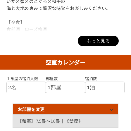
いか×蟹×のどぐろ×和牛の
海と大地の恵みで贅沢な味覚をお楽しみください。
【夕食】
食前酒 ローズ梅酒
八 寸 季節物
もっと見る
造 里 四種盛白いか刺し（2人で1杯）
焜 炉 和牛ステーキ
強 肴 焼き蟹
空室カレンダー
小鉢 小鉢
蒸物 海鮮蒸し
焼 魚 のど黒塩焼き
１部屋の宿泊人数
部屋数
宿泊数
蒸 物 茶碗蒸し
揚 物 げそ・旬野菜天ぷら
食 事 季節のご飯
汁 物 お吸い物
お部屋を変更
デザート アラカルト
【和室】7.5畳〜10畳｜《禁煙》
【朝食】焼き魚や地元食材の小鉢、炊きたてご飯を中心