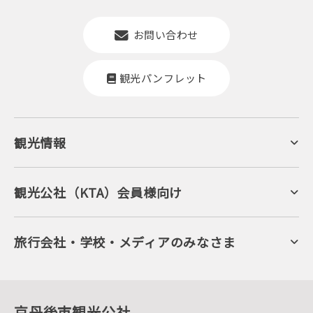
お問い合わせ
観光パンフレット
観光情報
京丹後について
ジオパークの絶景
海岸・浜辺
キャンプ・グランピング
観光公社（KTA）会員様向け
自然景観
KTA会員コミュニティ
日帰り温泉
会員向けサービス
旬の食
会員向けトピックス
フルーツ
KTAニュースレター
旅行会社・学校・メディアのみなさま
美術館・資料館
会員加入・会員情報（会員規程）
プレスリリース
寺社・古墳
後援・協力・協賛 の申請
フォトライブラリー
１泊２日のモデルコース
動画ライブラリー
体験・遊ぶ
グルメ・ショッピング
京丹後の食
京丹後市観光公社
観光