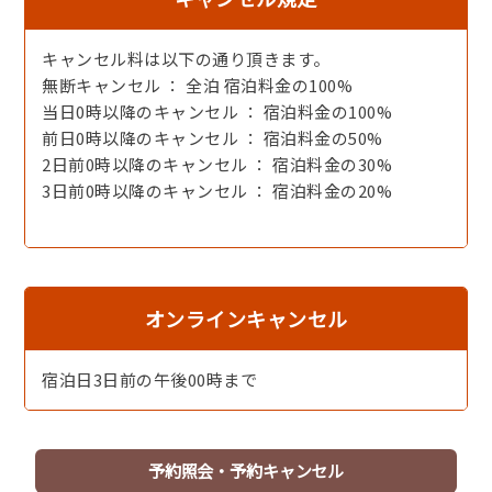
ます。
お部屋食ではございませんが、その分、ゆったりとした空
キャンセル料は以下の通り頂きます。
間で、出来たての料理を安心してお愉しみいただけます。
無断キャンセル ： 全泊 宿泊料金の100%
当日0時以降のキャンセル ： 宿泊料金の100%
【アクセス】
前日0時以降のキャンセル ： 宿泊料金の50%
最寄り駅：京都丹後鉄道「夕日ヶ浦木津温泉駅」
2日前0時以降のキャンセル ： 宿泊料金の30%
・車で約5分
3日前0時以降のキャンセル ： 宿泊料金の20%
・送迎利用で約5分
・徒歩の場合：約25から30分
【ご注意点】
・大人の方のみ、入湯料200円を別途頂戴しております。
オンラインキャンセル
・館内は全館禁煙です（喫煙は屋外指定場所にて）。
・満室表示の場合でも、空室があることがございますの
宿泊日3日前の午後00時まで
で、お気軽にお電話ください。
予約照会・予約キャンセル