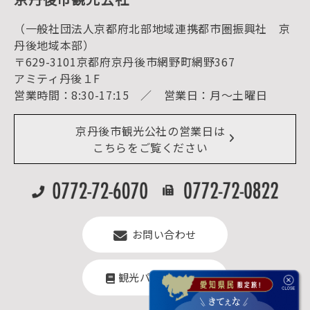
海水浴
キャンプ
（一般社団法人京都府北部地域連携都市圏振興社 京
お宿探し
宿泊・日帰り予約（空室検索）
丹後地域本部）
予約照会・予約キャンセル
〒629-3101京都府京丹後市網野町網野367
宿泊施設一覧（お宿比較ページ）
アクセス
アミティ丹後１F
お知らせ
営業時間：8:30-17:15 ／ 営業日：月～土曜日
イベント情報
京丹後市ライブカメラ
デジタル観光パンフレット
リアルタイム道路情報
京丹後市観光公社の営業日は
よくある質問
こちらをご覧ください
お問い合わせ
観光パンフレット