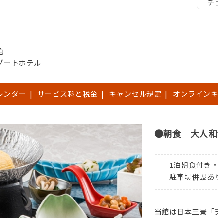
チ
色
ゾートホテル
レンダー
|
サービス料と税金
|
キャンセル規定
|
オンラインキ
●朝食 大人和
--------------------
1泊朝食付き・
駐車場併設あり
----------------
当館は日本三景「