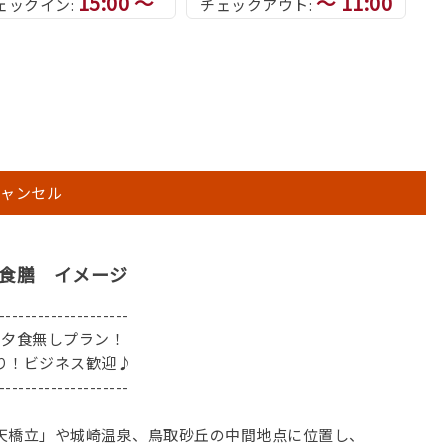
15:00 ～
～ 11:00
ェックイン:
チェックアウト:
ャンセル
食膳 イメージ
--------------------
夕食無しプラン！
！ビジネス歓迎♪
------------------------
天橋立」や城崎温泉、鳥取砂丘の中間地点に位置し、