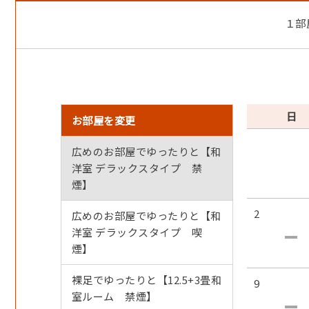
本プランには含まれません。朝食のみのご用意となり
１部
※当ホテル周辺（徒歩圏内）に飲食店はございません
館内レストラン及び周辺飲食店のご利用時は事前のご
※外部食事処のご案内・ご予約につきましてはホテル
お客様ご自身でのご予約・お手配をお願い致します
※お部屋での火気の使用・食材の調理はお断りしてお
日
お部屋を変更
上記形跡が認められた場合、原状回復に掛かる諸費用
広めのお部屋でゆったりと【和
洋室 デラックスタイプ 禁
●ご朝食
煙】
季節の和食膳 7：30～9：00
2
広めのお部屋でゆったりと【和
洋室 デラックスタイプ 喫
●お食事について
煙】
食物アレルギーをお持ちの場合は3日前までに直接ホテ
お子様プラン（3歳～11歳）のご朝食はお子様膳をご提
裸足でゆったりと【12.5+3畳和
9
※写真はイメージです。
室ルーム 禁煙】