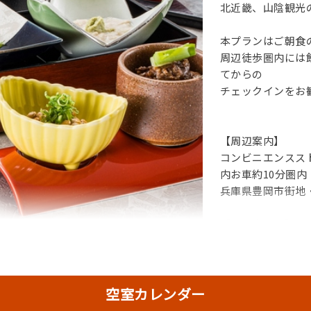
北近畿、山陰観光
本プランはご朝食
周辺徒歩圏内には
てからの
チェックインをお
【周辺案内】
コンビニエンスス
内お車約10分圏内
兵庫県豊岡市街地
【温泉大浴場】
肌あたりの柔らか
プー等アメニティが含まれます。
空室カレンダー