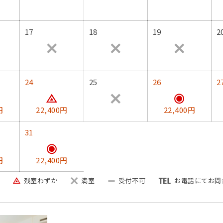
17
18
19
2
承る事が出来かねます。
す。
24
25
26
2
5：30 / 17：30
円
22,400円
22,400円
31
円
22,400円
タイヤチェーンをお持ちください。
残室わずか
満室
受付不可
お電話にてお問
いたします。