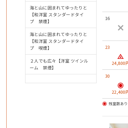
海と山に囲まれてゆったりと
【和洋室 スタンダードタイ
●シャトルバスについて
16
プ 禁煙】
事前予約制です。前日までにご予約ください。
【重要】記載のルート外・時間外の送迎はホテルでは
海と山に囲まれてゆったりと
お客様ご自身でタクシー等のご予約をお願いいたしま
【和洋室 スタンダードタイ
23
プ 喫煙】
【豊岡駅】15：00 / 17：00（豊岡駅西口）/ 【久美浜駅】1
【翌ホテル発】9：45 / 10：45
２人でも広々【洋室 ツインル
24,800
ーム 禁煙】
※駅発便はご予約が無い場合運行はございません。
30
●冬期お車でのご来館について
22,400
降雪・凍結のおそれがございますので、冬用タイヤか
残室数あり
●夏期屋外プール 7月下旬～8月末
営業日程詳細は決定次第公式ホームページにてご案内