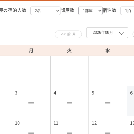
ます。
屋の宿泊人数
部屋数
宿泊数
。
予約をおすすめいたします。
でのお手配は承っておりません。
。
ります。
月
火
水
（消臭・クリーニング費等）を別途ご請求いたします。
3
4
5
6
ルにお知らせください。
供いたします。
10
11
12
1