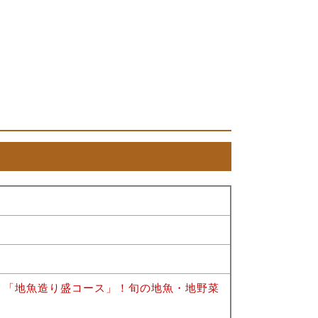
！「地魚造り盛コース」！旬の地魚・地野菜