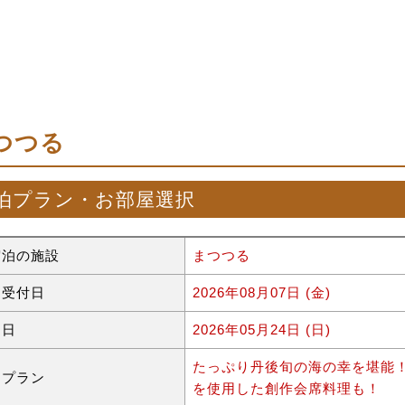
つつる
泊プラン・お部屋選択
宿泊の施設
まつつる
約受付日
2026年08月07日 (金)
泊日
2026年05月24日 (日)
たっぷり丹後旬の海の幸を堪能
泊プラン
を使用した創作会席料理も！