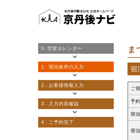
ま
0.
空室カレンダー
1
. 宿泊条件の入力
宿
2
. お客様情報入力
ご
予
3
. 入力内容確認
宿
4
. ご予約完了
宿