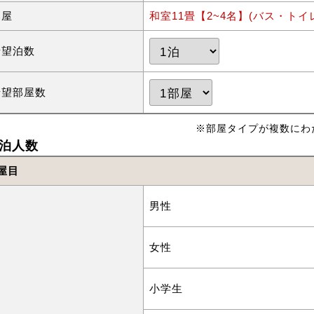
部屋
和室11畳【2~4名】(バス・トイ
希望泊数
希望部屋数
※部屋タイプが複数にわ
泊人数
屋目
男性
女性
小学生