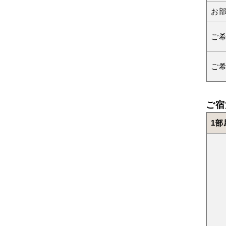
お
ご
ご
ご宿
1部