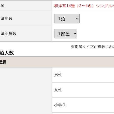
部屋
和洋室14畳（2〜4名）シングル
希望泊数
希望部屋数
※部屋タイプが複数にわ
泊人数
屋目
男性
女性
小学生