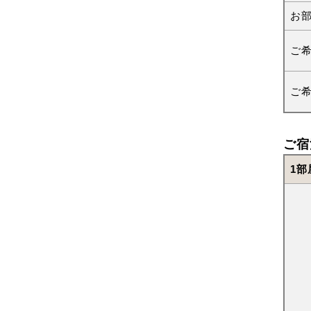
お
ご
ご
ご宿
1部