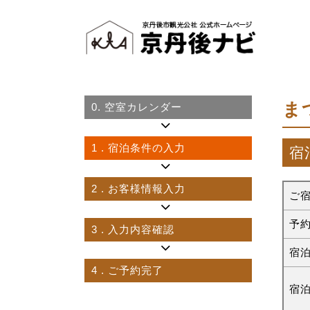
ま
0.
空室カレンダー
1
. 宿泊条件の入力
宿
2
. お客様情報入力
ご
予
3
. 入力内容確認
宿
4
. ご予約完了
宿