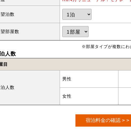
希望泊数
希望部屋数
※部屋タイプが複数にわ
泊人数
屋目
男性
宿泊人数
女性
宿泊料金の確認 > >