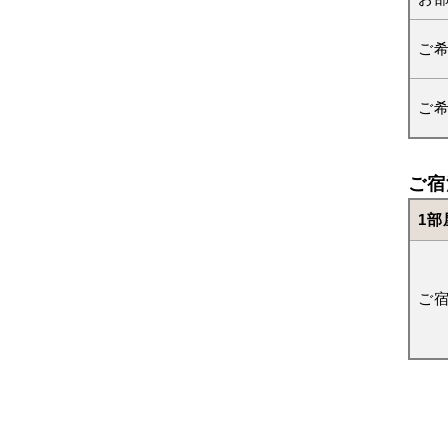
ご
ご
ご宿
1部
ご