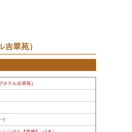
ホテル吉翠苑）
旧プラザホテル吉翠苑）
テイ
ートシングル【禁煙】（1名）