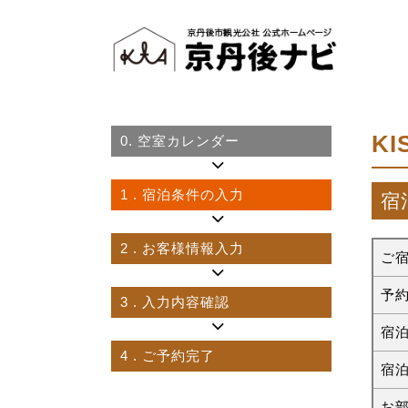
K
0.
空室カレンダー
1
. 宿泊条件の入力
宿
2
. お客様情報入力
ご
予
3
. 入力内容確認
宿
4
. ご予約完了
宿
お