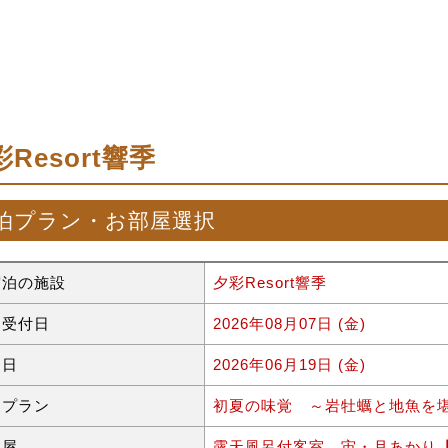
Resort響季
泊プラン・お部屋選択
宿泊の施設
夕彩Resort響季
約受付日
2026年08月07日 (金)
泊日
2026年06月19日 (金)
泊プラン
初夏の味覚 ～岩牡蠣と地魚
部屋
露天風呂付客室 宙・月あかり【