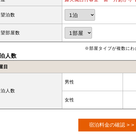
希望泊数
希望部屋数
※部屋タイプが複数にわ
泊人数
屋目
男性
宿泊人数
女性
宿泊料金の確認 > >