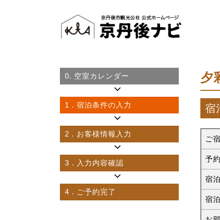
夕彩
0.
空室カレンダー
1
. 宿泊条件の入力
宿
2
. お客様情報入力
ご
予
3
. 入力内容確認
宿
4
. ご予約完了
宿
お