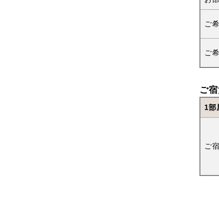
ご
ご
ご宿
1部
ご