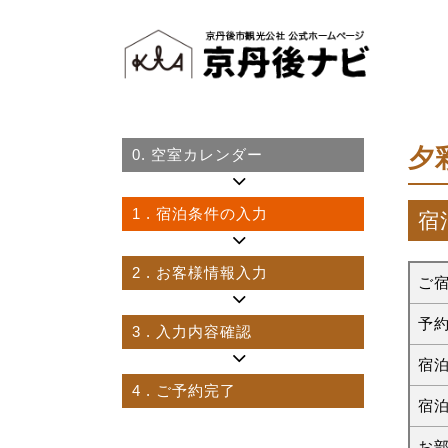
夕彩
0.
空室カレンダー
1
. 宿泊条件の入力
宿
2
. お客様情報入力
ご
予
3
. 入力内容確認
宿
4
. ご予約完了
宿
お