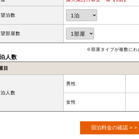
希望泊数
希望部屋数
※部屋タイプが複数にわ
泊人数
屋目
男性
宿泊人数
女性
宿泊料金の確認 > >