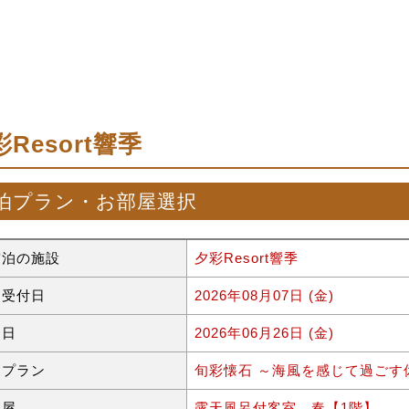
Resort響季
泊プラン・お部屋選択
宿泊の施設
夕彩Resort響季
約受付日
2026年08月07日 (金)
泊日
2026年06月26日 (金)
泊プラン
旬彩懐石 ～海風を感じて過ごす
部屋
露天風呂付客室 奏【1階】