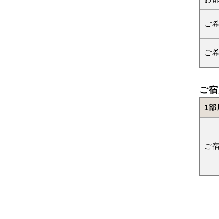
ご
ご
ご宿
1部
ご