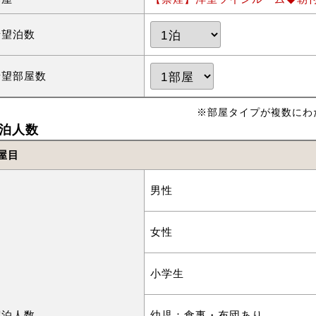
希望泊数
希望部屋数
※部屋タイプが複数にわ
泊人数
屋目
男性
女性
小学生
宿泊人数
幼児：食事・布団あり