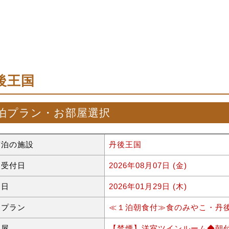
後王国
泊プラン・お部屋選択
宿泊の施設
丹後王国
約受付日
2026年08月07日 (金)
泊日
2026年01月29日 (木)
泊プラン
≪１泊朝食付≫食のみやこ・丹
部屋
【禁煙】洋室ツインルーム◆朝