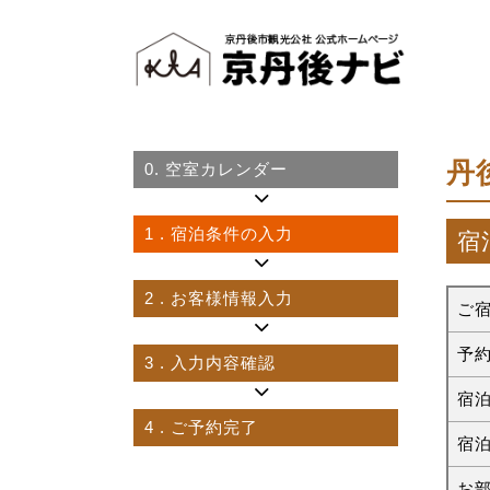
丹
0.
空室カレンダー
1
. 宿泊条件の入力
宿
2
. お客様情報入力
ご
予
3
. 入力内容確認
宿
4
. ご予約完了
宿
お