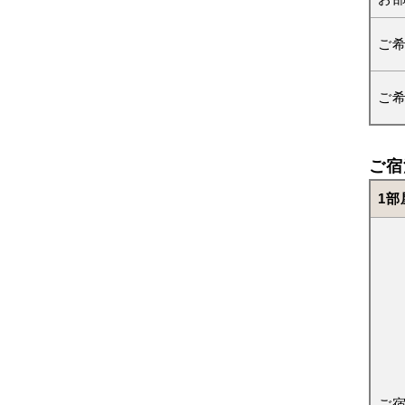
ご
ご
ご宿
1部
ご