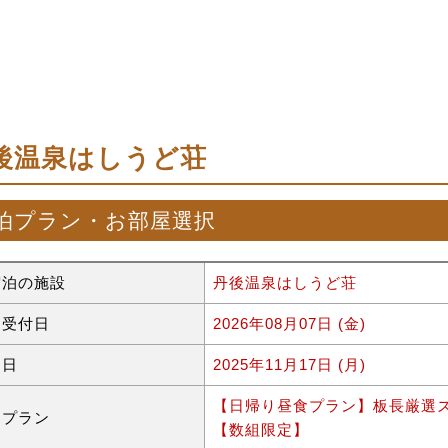
後温泉はしうど荘
泊プラン・お部屋選択
宿泊の施設
丹後温泉はしうど荘
約受付日
2026年08月07日 (金)
泊日
2025年11月17日 (月)
【日帰り昼食プラン】板長厳選ズ
泊プラン
【数組限定】