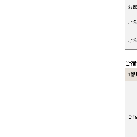
お
ご
ご
ご宿
1部
ご