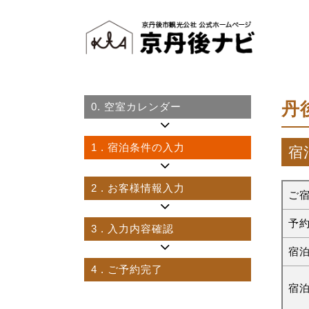
丹
0.
空室カレンダー
1
. 宿泊条件の入力
宿
2
. お客様情報入力
ご
予
3
. 入力内容確認
宿
4
. ご予約完了
宿