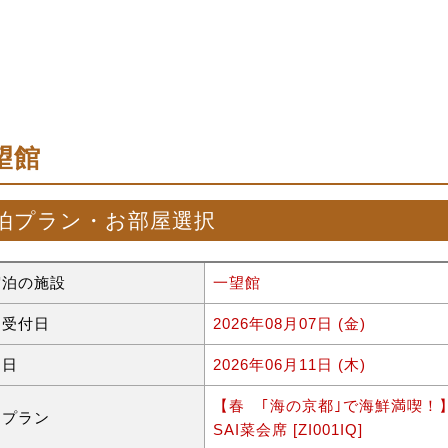
望館
泊プラン・お部屋選択
宿泊の施設
一望館
約受付日
2026年08月07日 (金)
泊日
2026年06月11日 (木)
【春 ｢海の京都｣で海鮮満喫！】
泊プラン
SAI菜会席 [ZI001IQ]