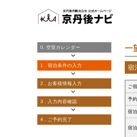
一
0.
空室カレンダー
1
. 宿泊条件の入力
宿
2
. お客様情報入力
ご
予
3
. 入力内容確認
宿
4
. ご予約完了
宿