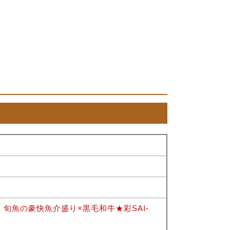
旬魚の豪快魚介盛り×黒毛和牛★彩SAI-