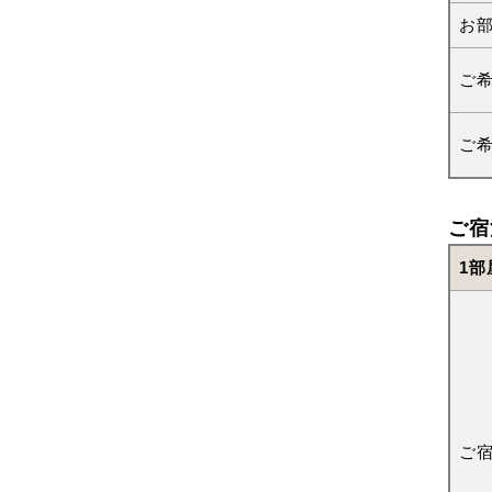
お
ご
ご
ご宿
1部
ご