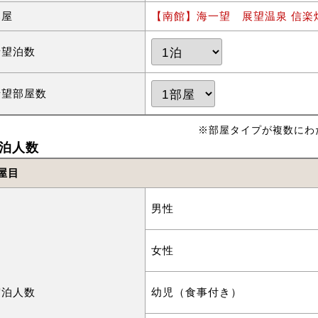
部屋
【南館】海一望 展望温泉 信楽
希望泊数
希望部屋数
※部屋タイプが複数にわ
泊人数
屋目
男性
女性
宿泊人数
幼児（食事付き）