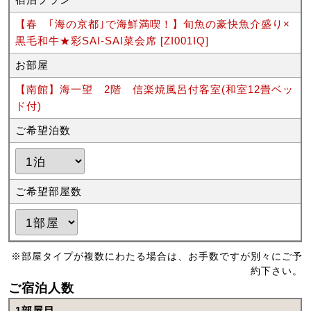
【春 ｢海の京都｣で海鮮満喫！】旬魚の豪快魚介盛り×
黒毛和牛★彩SAI-SAI菜会席 [ZI001IQ]
お部屋
【南館】海一望 2階 信楽焼風呂付客室(和室12畳ベッ
ド付)
ご希望泊数
ご希望部屋数
※部屋タイプが複数にわたる場合は、お手数ですが別々にご予
約下さい。
ご宿泊人数
1部屋目