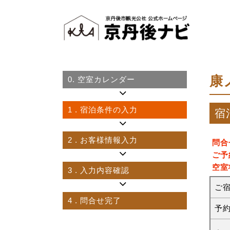
康
0.
空室カレンダー
1
. 宿泊条件の入力
宿
2
. お客様情報入力
問合
ご予
空室
3
. 入力内容確認
ご
4
. 問合せ完了
予