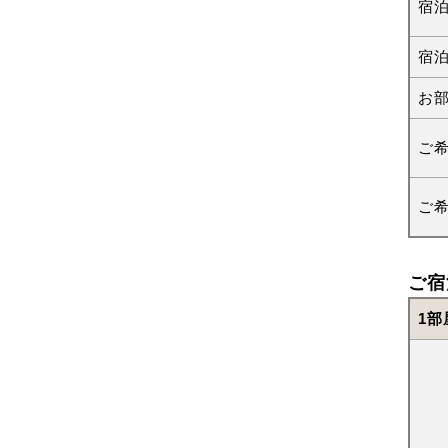
宿
宿
お
ご
ご
ご宿
1部