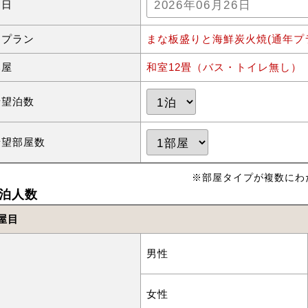
泊日
泊プラン
まな板盛りと海鮮炭火焼(通年プ
部屋
和室12畳（バス・トイレ無し）【
希望泊数
希望部屋数
※部屋タイプが複数にわ
泊人数
屋目
男性
女性