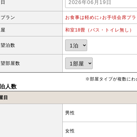
泊日
泊プラン
お食事は軽めに♪お手頃会席プラ
部屋
和室18畳（バス・トイレ無し）【
希望泊数
希望部屋数
※部屋タイプが複数にわ
泊人数
屋目
男性
女性