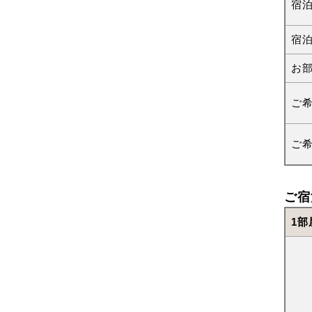
宿
宿
お
ご
ご
ご宿
1部