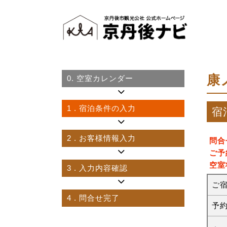
康
0.
空室カレンダー
1
. 宿泊条件の入力
宿
2
. お客様情報入力
問合
ご予
空室
3
. 入力内容確認
ご
4
. 問合せ完了
予