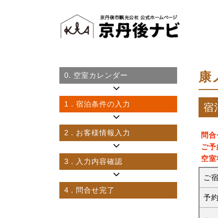
康
0.
空室カレンダー
1
. 宿泊条件の入力
宿
2
. お客様情報入力
問合
ご予
空室
3
. 入力内容確認
ご
4
. 問合せ完了
予