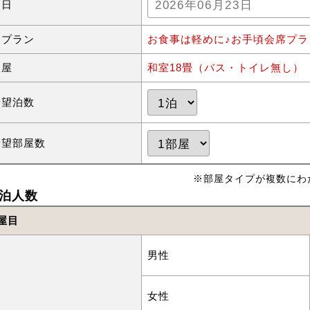
泊日
泊プラン
お食事は軽めに♪お手頃会席プラ
部屋
和室18畳（バス・トイレ無し）【
希望泊数
希望部屋数
※部屋タイプが複数にわ
泊人数
屋目
男性
女性