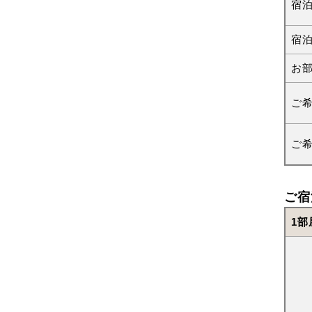
宿
宿
お
ご
ご
ご宿
1部