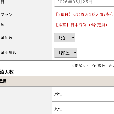
泊日
泊プラン
【2食付】≪焼肉≫1番人気♪安
部屋
【洋室】日本海側（4名定員）
希望泊数
希望部屋数
※部屋タイプが複数にわ
泊人数
屋目
男性
女性