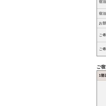
宿
宿
お
ご
ご
ご宿
1部