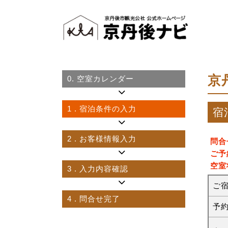
京
0.
空室カレンダー
1
. 宿泊条件の入力
宿
2
. お客様情報入力
問合
ご予
空室
3
. 入力内容確認
ご
4
. 問合せ完了
予