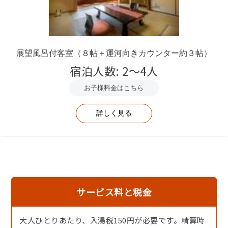
展望風呂付客室（８帖＋運河向きカウンター約３帖）
宿泊人数: 2～4人
お子様料金はこちら
詳しく見る
【アワビ】目の前で焼く「アワビの踊り焼き」自家製味噌
を塗って焼くから身も柔らかです。
サービス料と税金
大人ひとりあたり、入湯税150円が必要です。精算時