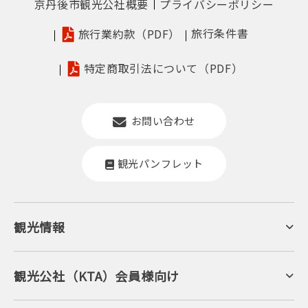
京丹後市観光公社概要
プライバシーポリシー
旅行条件書
旅行業約款（PDF）
特定商取引法について（PDF）
お問い合わせ
観光パンフレット
観光情報
京丹後について
ジオパークの絶景
海岸・浜辺
キャンプ・グランピング
観光公社（KTA）会員様向け
自然景観
KTA会員コミュニティ
日帰り温泉
会員向けサービス
旬の食