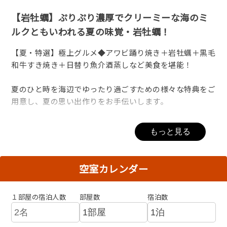
【岩牡蠣】ぷりぷり濃厚でクリーミーな海のミ
ルクともいわれる夏の味覚・岩牡蠣！
【夏・特選】極上グルメ◆アワビ踊り焼き＋岩牡蠣＋黒毛
和牛すき焼き＋日替り魚介酒蒸しなど美食を堪能！
夏のひと時を海辺でゆったり過ごすための様々な特典をご
用意し、夏の思い出作りをお手伝いします。
◆自家製味噌を塗って焼くから柔らかになるアワビを、目
もっと見る
の前で踊り焼きに
◆鮮度重視！日替りの地物魚介類を酒蒸しで、極上の出汁
がたまりません。
空室カレンダー
◆プリプリ＆大粒の岩ガキ（加熱）をお一人様に一つずつ
ご用意
１部屋の宿泊人数
部屋数
宿泊数
◆赤身とサシのバランスが絶妙の黒毛和牛をすき焼きで。
【嬉しい特典】