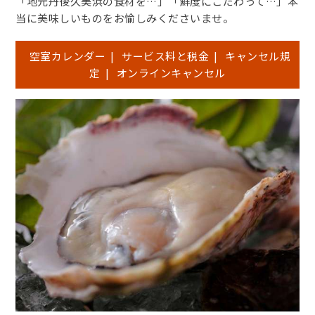
「地元丹後久美浜の食材を…」「鮮度にこだわって…」本
当に美味しいものをお愉しみくださいませ。
空室カレンダー
|
サービス料と税金
|
キャンセル規
定
|
オンラインキャンセル