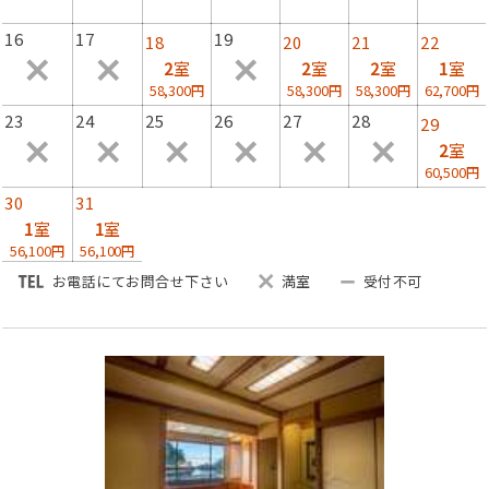
小学生：お子様会席、幼児様：お子様ランチ
16
17
19
18
20
21
22
2
室
2
室
2
室
1
室
【お得にお食事ランクＵＰ】
58,300円
58,300円
58,300円
62,700円
・地魚のお造りは、お一人様【3800円増】で、通常5種盛
23
24
25
26
27
28
29
りのお造り→
2
室
地魚の姿盛りを含め7～8種付いた豪華舟盛りにランクア
60,500円
ップできます。（2人前から）
30
31
※ランクアップのご注文は、仕入れの都合上ご宿泊日の３
1
室
1
室
日前までにお申し付けくださいませ。
56,100円
56,100円
お電話にてお問合せ下さい
満室
受付不可
【お食事場所】
・お客様ごとの個室お食事処にてご用意いたします。
【貸切風呂】
・無料で利用できる3つの貸切風呂でゆったりと温泉をお
楽しみください。
※貸切露天風呂のみ当日の要予約