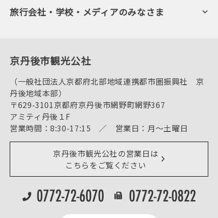
会員向けトピックス
フルーツ
KTAニュースレター
旅行会社・学校・メディアのみなさま
美術館・資料館
会員加入・会員情報（会員規程）
プレスリリース
寺社・古墳
後援・協力・協賛 の申請
フォトライブラリー
１泊２日のモデルコース
動画ライブラリー
体験・遊ぶ
グルメ・ショッピング
京丹後の食
京丹後市観光公社
観光
海水浴
キャンプ
（一般社団法人京都府北部地域連携都市圏振興社 京
お宿探し
宿泊・日帰り予約（空室検索）
丹後地域本部）
予約照会・予約キャンセル
〒629-3101京都府京丹後市網野町網野367
宿泊施設一覧（お宿比較ページ）
アクセス
アミティ丹後１F
お知らせ
営業時間：8:30-17:15 ／ 営業日：月～土曜日
イベント情報
京丹後市ライブカメラ
デジタル観光パンフレット
リアルタイム道路情報
京丹後市観光公社の営業日は
よくある質問
こちらをご覧ください