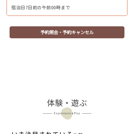
宿泊日7日前の午前00時まで
予約照会・予約キャンセル
【お造り】丹後の新鮮な海の幸をお造りで味わう！
体験・遊ぶ
Experiences＆Play
いま注目されている