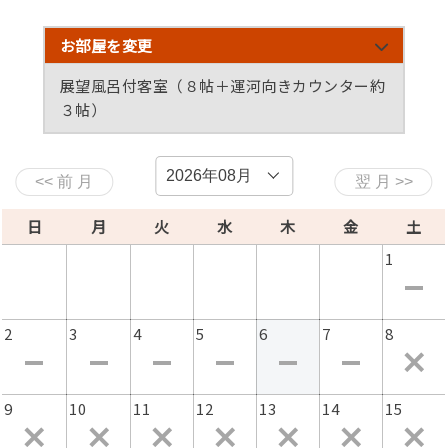
・女性用レンタル色浴衣で浜辺を散歩。(無料)
・チェックイン前でも駐車場のご利用、館内でのお着換え
お部屋を変更
OK。お荷物も預かります。（午前10：30～）
展望風呂付客室（８帖＋運河向きカウンター約
・お客様ごとに仕切られたお食事処を準備いたします。
３帖）
・白砂＆透明度抜群の小天橋（しょうてんきょう）海水浴
場までは徒歩２分の好立地。
和モダン8帖客室：細川ガラシャ】（トイレ・シャ
和モダン客室【はしうど皇后】
和洋室１５帖（畳８帖＋ベッド）：マッサージチェ
水着のままでも、荷物があっても海まで１本道で安心で
ワーブース）
ア付
す。
※海水浴後はビーチの無料シャワーで砂等を落としてから
日
月
火
水
木
金
土
ご入館ください。
1
【夏の特選・お品書き例】
・食前酒、先付、八寸、地魚のお造り、岩ガキ（加熱）、
2
3
4
5
6
7
8
黒毛和牛のすき焼き、アワビの踊り焼き、日替り魚介の酒
蒸し、酢物、油物、ご飯、吸物、香物、デザート
※仕入れ状況により変更になる場合があります。
9
10
11
12
13
14
15
【お子様料理】