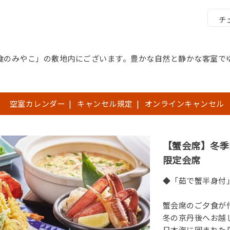
チ
食のみやこ」の敷地内にございます。豊かな自然と静かな客室で
空室カレンダー
|
キャンセル規定
|
オンラインキャンセル
【蟹会席】冬季
限定会席
◆「茹で蟹半身付
蟹会席のご夕食が
冬の京丹後へお越
日本海に囲まれた