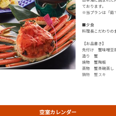
ております。
※当プランは「茹
■夕食
料理長こだわりの
【お品書き】
先付け 蟹味噌豆
造り 蟹
焼物 蟹陶板
蒸物 蟹茶碗蒸し
鍋物 蟹スキ
空室カレンダー