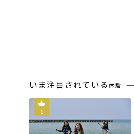
【蟹会席 蟹天ぷら】
いま注目されている
体験