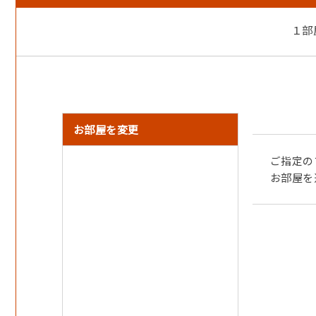
※仕入れ状況により、メニューが変更となる場合がござ
１部
※食物アレルギーなどがございましたら備考欄への記
■朝食
和洋豊富な朝食ビュッフェをご用意いたします。
時間…7：00～9：00
場所…レストラン「Tango」
お部屋を変更
※お客様の人数によりビュッフェが開催できない場合
ご指定の
その際はお一人様用の御膳でご提供いたします。
お部屋を
※ビュッフェ開催の場合、3歳以上のお子様は有料での
■ 大浴場
ジャグジー付の湯船も完備！のんびりとお過ごしくだ
入浴時間：16：00～23：00／6：00～9：00
■ ホテル丹後王国のおすすめポイント
○西日本最大級の広さの道の駅