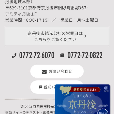
宿泊・日帰り予約（空室検索）
丹後地域本部）
予約照会・予約キャンセル
〒629-3101京都府京丹後市網野町網野367
宿泊施設一覧（お宿比較ページ）
アクセス
アミティ丹後１F
お知らせ
営業時間：8:30-17:15 ／ 営業日：月～土曜日
イベント情報
京丹後市ライブカメラ
デジタル観光パンフレット
リアルタイム道路情報
京丹後市観光公社の営業日は
よくある質問
こちらをご覧ください
お問い合わせ
観光パンフレット
© 2023 京丹後市観光公社.All rights reserved.
※当サイトのテキスト・画像等すべての転載転用、商用販売を固く