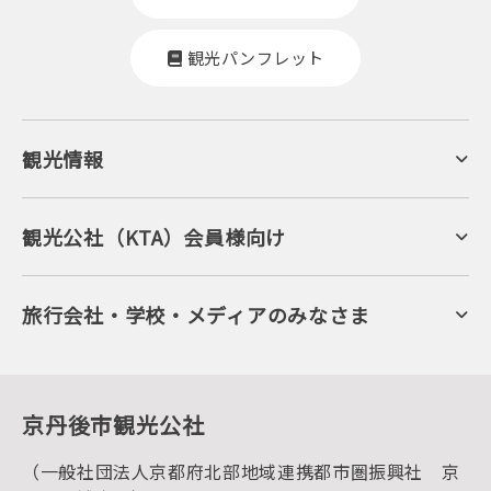
観光パンフレット
観光情報
京丹後について
ジオパークの絶景
海岸・浜辺
キャンプ・グランピング
観光公社（KTA）会員様向け
自然景観
KTA会員コミュニティ
日帰り温泉
会員向けサービス
旬の食
会員向けトピックス
フルーツ
KTAニュースレター
旅行会社・学校・メディアのみなさま
美術館・資料館
会員加入・会員情報（会員規程）
プレスリリース
寺社・古墳
後援・協力・協賛 の申請
フォトライブラリー
１泊２日のモデルコース
動画ライブラリー
体験・遊ぶ
グルメ・ショッピング
京丹後の食
京丹後市観光公社
観光
海水浴
キャンプ
（一般社団法人京都府北部地域連携都市圏振興社 京
お宿探し