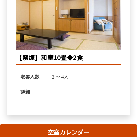
【禁煙】和室10畳◆2食
収容人数
2 ～ 4人
詳細
空室カレンダー