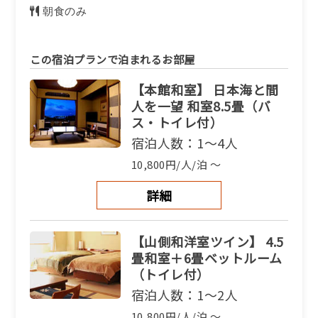
朝食のみ
この宿泊プランで泊まれるお部屋
【本館和室】 日本海と間
人を一望 和室8.5畳（バ
ス・トイレ付）
宿泊人数：1～4人
10,800円/人/泊 ～
詳細
【山側和洋室ツイン】 4.5
畳和室＋6畳ベットルーム
（トイレ付）
宿泊人数：1～2人
10,800円/人/泊 ～