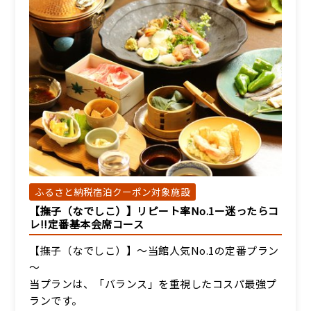
ふるさと納税宿泊クーポン対象施設
【撫子（なでしこ）】リピート率No.1ー迷ったらコ
レ!!定番基本会席コース
【撫子（なでしこ）】～当館人気No.1の定番プラン
～
当プランは、「バランス」を重視したコスパ最強プ
ランです。