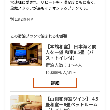
常連様に愛され、リピート率・満足度ともに高く、
旅館スタッフが最もイチオシするプランです。
1泊2食付き
この宿泊プランで泊まれるお部屋
【本館和室】 日本海と間
人を一望 和室8.5畳（バ
ス・トイレ付）
宿泊人数：1～4人
19,800円/人/泊 ～
詳細
【山側和洋室ツイン】 4.5
畳和室＋6畳ベットルーム