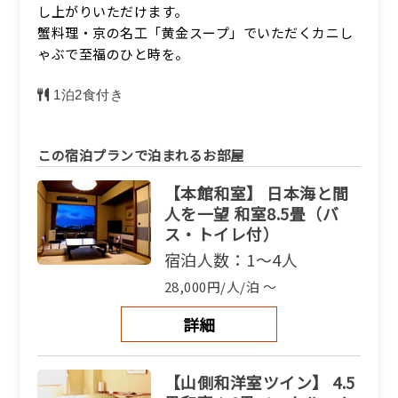
し上がりいただけます。
蟹料理・京の名工「黄金スープ」でいただくカニし
詳細
ゃぶで至福のひと時を。
1泊2食付き
この宿泊プランで泊まれるお部屋
【本館和室】 日本海と間
人を一望 和室8.5畳（バ
ス・トイレ付）
宿泊人数：1～4人
28,000円/人/泊 ～
詳細
【山側和洋室ツイン】 4.5