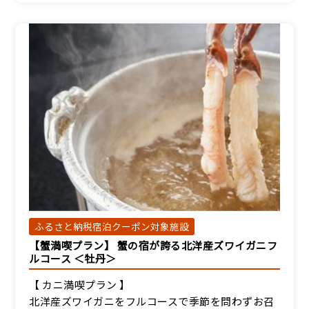
付）
宿泊人数：2～5人
17,800円/人/泊 ～
詳細
【別館和室】海側和室7.5
畳（トイレ付）
宿泊人数：1～4人
17,800円/人/泊 ～
詳細
ふるさと納税宿泊クーポン対象施設
【蟹満喫プラン】 蟹の宿が誇る北洋産ズワイガニフ
【別館和室】眺望無し和
ルコース ＜牡丹＞
室7.5畳（トイレ付）
宿泊人数：1～4人
【 カニ満喫プラン 】
北洋産ズワイガニをフルコースで季節を問わずお召
17,800円/人/泊 ～