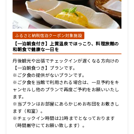
宿泊人数：1～4人
28,000円/人/泊 ～
詳細
ふるさと納税宿泊クーポン対象施設
【一泊朝食付き】上質温泉でほっこり、料理旅館の
【別館和室】眺望無し和
和朝食で健康な一日を
室7.5畳（トイレ付）
宿泊人数：1～4人
丹後観光や出張でチェックインが遅くなる方向けの
【一泊朝食つき】プランです。
28,000円/人/泊 ～
※ご夕食の提供がないプランです。
※ご夕食を当館で利用される場合は、一旦予約をキ
詳細
ャンセルし他のプランで再度ご予約をお願いいたし
ます。
※当プランはお部屋にあらかじめお布団をお敷きし
ます（和室）。
※チェックイン時間は21時までとなっております
（時間厳守にてお願い致します）。