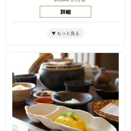
詳細
【別館和洋室】和室9畳＋
洋室4.5畳（バス・トイレ
付）
宿泊人数：1～5人
10,800円/人/泊 ～
詳細
【別館和室】海側和室7.5
畳（トイレ付）
宿泊人数：1～4人
10,800円/人/泊 ～
詳細