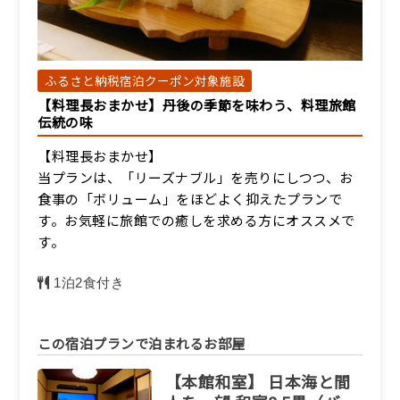
19,800円/人/泊 ～
詳細
ふるさと納税宿泊クーポン対象施設
【料理長おまかせ】丹後の季節を味わう、料理旅館
【別館和室】眺望無し和
伝統の味
室7.5畳（トイレ付）
宿泊人数：1～4人
【料理長おまかせ】
当プランは、「リーズナブル」を売りにしつつ、お
19,800円/人/泊 ～
食事の「ボリューム」をほどよく抑えたプランで
す。お気軽に旅館での癒しを求める方にオススメで
詳細
す。
1泊2食付き
この宿泊プランで泊まれるお部屋
【本館和室】 日本海と間