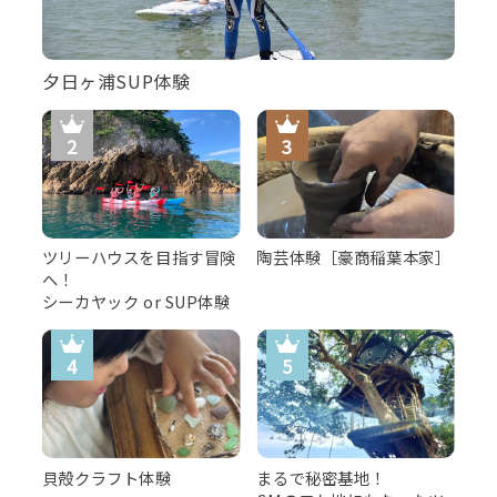
夕日ヶ浦SUP体験
ツリーハウスを目指す冒険
陶芸体験［豪商稲葉本家］
へ！
シーカヤック or SUP体験
貝殻クラフト体験
まるで秘密基地！