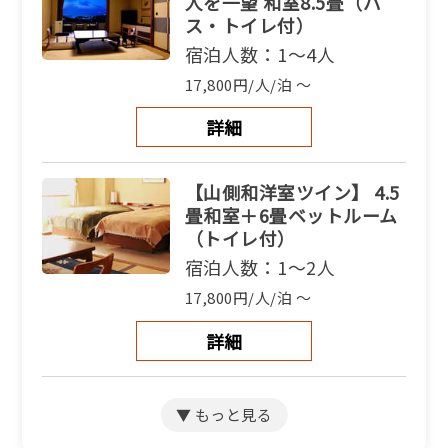
人を一望 和室8.5畳（バ
ス・トイレ付）
宿泊人数：1～4人
17,800円/人/泊 ～
詳細
【山側和洋室ツイン】 4.5
畳和室＋6畳ベットルーム
（トイレ付）
宿泊人数：1～2人
17,800円/人/泊 ～
詳細
【別館和洋室】和室9畳＋
洋室4.5畳（バス・トイレ