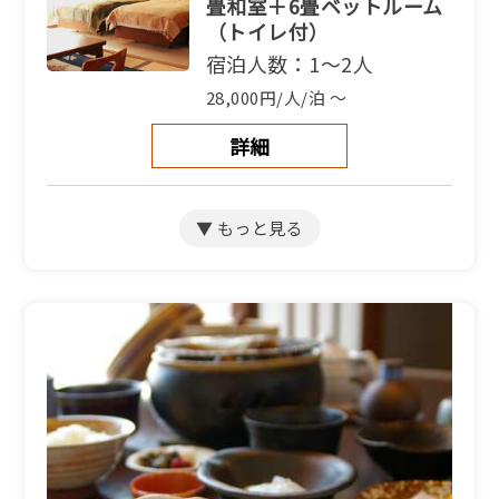
畳和室＋6畳ベットルーム
（トイレ付）
宿泊人数：1～2人
28,000円/人/泊 ～
詳細
【別館和洋室】和室9畳＋
洋室4.5畳（バス・トイレ
付）
宿泊人数：2～5人
28,000円/人/泊 ～
詳細
【別館和室】海側和室7.5
畳（トイレ付）