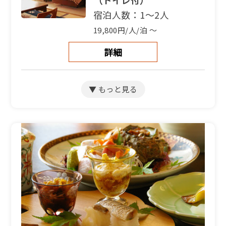
（トイレ付）
宿泊人数：1～2人
19,800円/人/泊 ～
詳細
【別館和洋室】和室9畳＋
洋室4.5畳（バス・トイレ
付）
宿泊人数：2～5人
19,800円/人/泊 ～
詳細
【別館和室】海側和室7.5
畳（トイレ付）
宿泊人数：1～4人