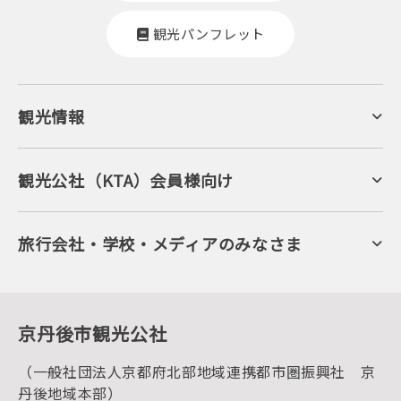
観光パンフレット
観光情報
京丹後について
ジオパークの絶景
海岸・浜辺
キャンプ・グランピング
観光公社（KTA）会員様向け
自然景観
KTA会員コミュニティ
日帰り温泉
会員向けサービス
旬の食
会員向けトピックス
フルーツ
KTAニュースレター
旅行会社・学校・メディアのみなさま
美術館・資料館
会員加入・会員情報（会員規程）
プレスリリース
寺社・古墳
後援・協力・協賛 の申請
フォトライブラリー
１泊２日のモデルコース
動画ライブラリー
体験・遊ぶ
グルメ・ショッピング
京丹後の食
京丹後市観光公社
観光
海水浴
キャンプ
（一般社団法人京都府北部地域連携都市圏振興社 京
お宿探し
宿泊・日帰り予約（空室検索）
丹後地域本部）