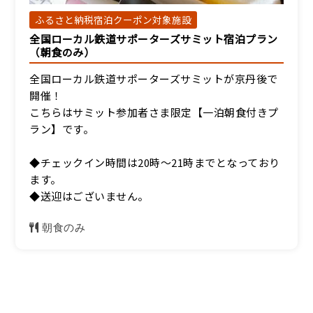
ふるさと納税宿泊クーポン対象施設
全国ローカル鉄道サポーターズサミット宿泊プラン
【別館和室】眺望無し和
（朝食のみ）
室7.5畳（トイレ付）
宿泊人数：1～4人
全国ローカル鉄道サポーターズサミットが京丹後で
開催！
10,800円/人/泊 ～
こちらはサミット参加者さま限定【一泊朝食付きプ
ラン】です。
詳細
◆チェックイン時間は20時～21時までとなっており
ます。
◆送迎はございません。
朝食のみ