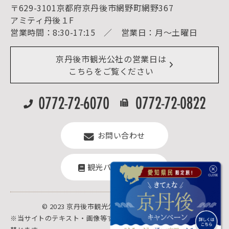
予約照会・予約キャンセル
〒629-3101京都府京丹後市網野町網野367
宿泊施設一覧（お宿比較ページ）
アクセス
アミティ丹後１F
お知らせ
営業時間：8:30-17:15 ／ 営業日：月～土曜日
イベント情報
京丹後市ライブカメラ
デジタル観光パンフレット
リアルタイム道路情報
京丹後市観光公社の営業日は
よくある質問
こちらをご覧ください
お問い合わせ
観光パンフレット
© 2023 京丹後市観光公社.All rights reserved.
※当サイトのテキスト・画像等すべての転載転用、商用販売を固く