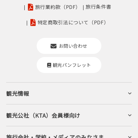
旅行条件書
旅行業約款（PDF）
特定商取引法について（PDF）
お問い合わせ
観光パンフレット
【名物・カニすき鍋】よ志のやの伝統かに料理の中で、最
も評価の高い「黄金のダシで鍋」をご堪能ください。
観光情報
京丹後について
ジオパークの絶景
海岸・浜辺
キャンプ・グランピング
観光公社（KTA）会員様向け
自然景観
KTA会員コミュニティ
日帰り温泉
会員向けサービス
旬の食
会員向けトピックス
フルーツ
KTAニュースレター
旅行会社・学校・メディアのみなさま
美術館・資料館