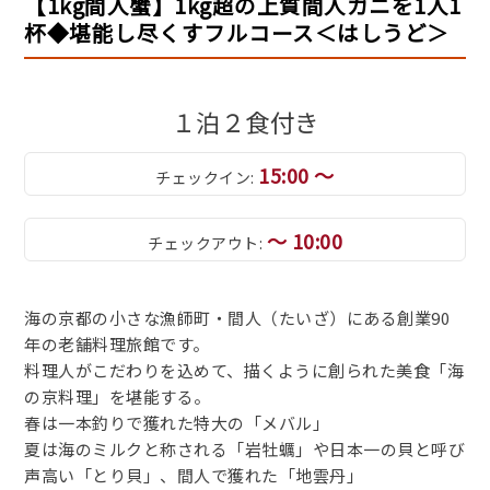
【1kg間人蟹】1kg超の上質間人ガニを1人1
杯◆堪能し尽くすフルコース＜はしうど＞
１泊２食付き
15:00 ～
チェックイン:
～ 10:00
チェックアウト:
海の京都の小さな漁師町・間人（たいざ）にある創業90
年の老舗料理旅館です。
料理人がこだわりを込めて、描くように創られた美食「海
の京料理」を堪能する。
春は一本釣りで獲れた特大の「メバル」
夏は海のミルクと称される「岩牡蠣」や日本一の貝と呼び
声高い「とり貝」、間人で獲れた「地雲丹」