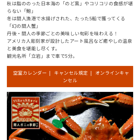
秋は脂ののった日本海の「のど黒」やコリコリの食感が堪
らない「鮑」
冬は間人漁港で水揚げされた、たった5船で獲ってくる
「幻の間人蟹」
丹後・間人の季節ごとの美味しい旬彩を味わえる！
アメリカ人彫刻家が設計したアート風呂など癒やしの温泉
と美食を堪能し尽くす。
観光名所「立岩」まで車で5分。
空室カレンダー
|
キャンセル規定
|
オンラインキャ
ンセル