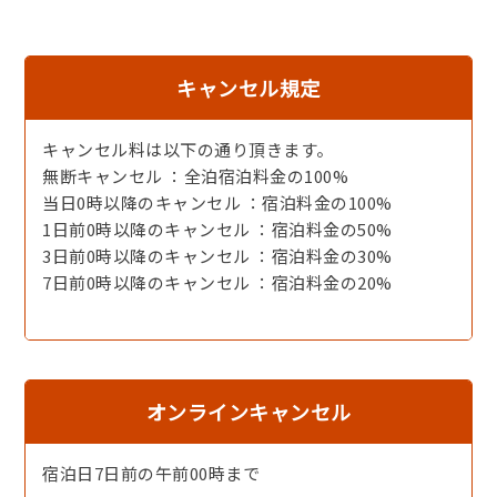
さい。
◆ 間人蟹とよ志のや ◆
キャンセル規定
先代（2009年に「現代の名工」に認定）が1957年から2年
の月日を費やし、
後に【黄金のスープ】と絶賛されるかにすきスープが完
キャンセル料は以下の通り頂きます。
成。
無断キャンセル ：全泊宿泊料金の100%
さらに、自身「完成した時には体が震えた」と語る【本物
当日0時以降のキャンセル ：宿泊料金の100%
の蟹刺し】を作り出し、
1日前0時以降のキャンセル ：宿泊料金の50%
1960年には焼きガニやカニみそスープなども取り入れた
3日前0時以降のキャンセル ：宿泊料金の30%
【かにフルコース】の提供を開始。
7日前0時以降のキャンセル ：宿泊料金の20%
以来60有余年伝統の味を提供しています。
◆ 別注料理 ◆（税込）※3日前までにお申しつけ下さいま
せ。
・但馬牛ヒレステーキ 5,000円
オンラインキャンセル
・かに天ぷら（1肩） 8,100円
・せこがに姿（12/31まで）
宿泊日7日前の午前00時まで
・せこがに甲羅盛（12/31まで）