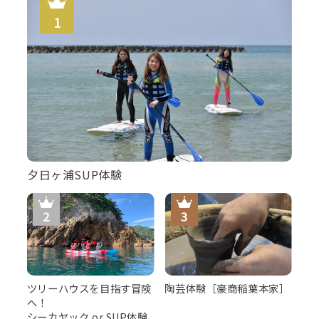
屋・税込）
※ご希望の場合は、要望欄等にご記入下さい。
夕日ヶ浦SUP体験
ツリーハウスを目指す冒険
陶芸体験［豪商稲葉本家］
秘伝の出汁で
へ！
シーカヤック or SUP体験