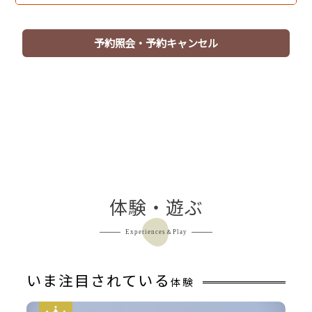
【嬉しい特典】
予約照会・予約キャンセル
・貸切風呂「団欒の湯」45分間が1回無料（予約順）
・誕生日・結婚記念日の前後7日間にはプチケーキをプレ
ゼント（前日までにお申し出ください）
・無料のコーヒーとお菓子をロビーにて提供しています。
【送迎サービスについて】※宿泊日前日までに要予約※
当館の最寄り駅 京都丹後鉄道-網野駅から無料送迎いた
します。
迎え:網野駅着 [ 15:04、15:34、15:55 ]
送り:網野駅発 [ 9:17、10:05、10:33 ]（網野駅発時間の約
体験・遊ぶ
35分前に当館発となります）
Experiences＆Play
【延長等について】
・アーリーチェックイン（14時から）＋1,500円（1部
いま注目されている
屋・税込）
体験
・レイトチェックアウト（11時まで）＋1,500円（1部