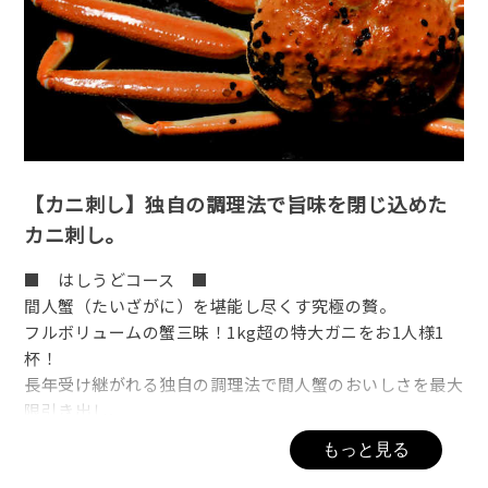
【カニ刺し】独自の調理法で旨味を閉じ込めた
カニ刺し。
■ はしうどコース ■
間人蟹（たいざがに）を堪能し尽くす究極の贅。
フルボリュームの蟹三昧！1kg超の特大ガニをお1人様1
杯！
長年受け継がれる独自の調理法で間人蟹のおいしさを最大
限引き出し、
最高の状態で提供させて頂きます。
もっと見る
※1名様につき1個のタグを添えてご提供いたします。