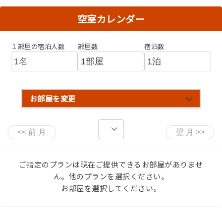
※不漁等により間人蟹が提供できない場合はできるだけ前
もって連絡させていただきます。
空室カレンダー
■ はしうどコースお品書き ■
１部屋の宿泊人数
部屋数
宿泊数
・蟹刺し
・ゆで蟹
・炭火焼蟹
・蟹甲羅焼き
・蟹みそ御飯
お部屋を変更
・蟹みそスープ
・蟹すき鍋
・雑炊
※その他、先付け、お造り、デザート
※甲羅焼は1～3名様に1個、4名様で2個となります（蟹味
ご指定のプランは現在ご提供できるお部屋がありませ
噌の量は調整いたします）。
ん。他のプランを選択ください。
※和朝食付き
お部屋を選択してください。
※お子様のお食事は、小学生がお子様カニコース、幼児が
松花堂弁当となっております。
小学生で松花堂弁当をご希望の場合は、幼児をお選びくだ