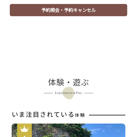
日帰り昼食のお客様のご入浴は、お一人様1,100円（税
予約照会・予約キャンセル
込）にてご案内しております。
（ご入浴は食後のみとなります）
※事前申し込みのみの対応となっております。備考欄、も
しくはお電話で申し付けくださいませ。
【送迎サービスにつきまして】※ご利用前日までに要予約
※
当館の最寄り駅 京都丹後鉄道-網野駅から無料送迎いた
します。
迎え：網野駅着11：20
体験・遊ぶ
送り：網野駅発15：34（当館15：00発）
Experiences＆Play
いま注目されている
体験