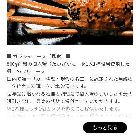
■ ガラシャコース（昼食）■
800g前後の間人蟹（たいざがに）を1人1杯相当使用した
極上のフルコース。
国内で唯一「カニ料理・現代の名工」に認定された当館の
「伝統カニ料理」をご堪能頂けます。
長年受け継がれる独自の調理法で間人蟹のおいしさを最大
限引き出し、最高の状態で提供させていただきます。
※1名様につき1個のタグを添えてご提供いたします。
※不漁等により間人蟹が提供できない場合はできるだけ前
もって連絡させていただきます。
もっと見る
■ ガラシャコースお品書き ■