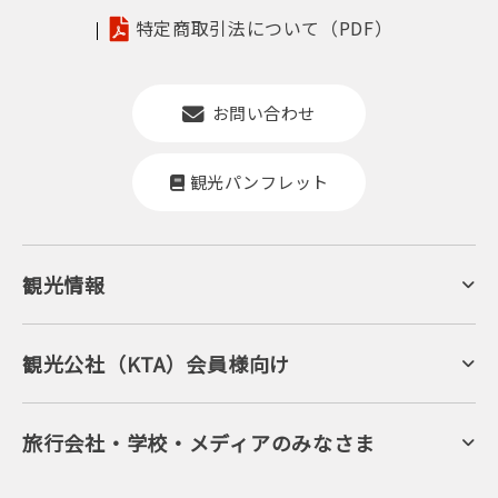
特定商取引法について（PDF）
お問い合わせ
観光パンフレット
観光情報
京丹後について
ジオパークの絶景
海岸・浜辺
キャンプ・グランピング
観光公社（KTA）会員様向け
自然景観
KTA会員コミュニティ
日帰り温泉
会員向けサービス
旬の食
会員向けトピックス
フルーツ
KTAニュースレター
旅行会社・学校・メディアのみなさま
美術館・資料館
会員加入・会員情報（会員規程）
プレスリリース
寺社・古墳
後援・協力・協賛 の申請
フォトライブラリー
１泊２日のモデルコース
動画ライブラリー