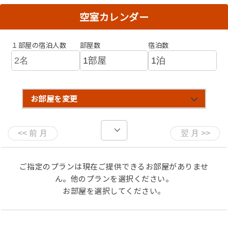
・蟹刺し
空室カレンダー
・ゆで蟹
・炭火焼蟹
１部屋の宿泊人数
部屋数
宿泊数
・蟹甲羅焼
・蟹みそ御飯
・蟹みそスープ
・蟹すき鍋
・雑炊
お部屋を変更
※その他、先付け、お造り、甘味
※甲羅焼は1～3名様に1個、4名様で2個となります（蟹味
噌の量は調整いたします）。
※お子様につきましては、大人と同じメニューか、お席の
みとなります。
ご指定のプランは現在ご提供できるお部屋がありませ
※当プランは昼食プランとなっておりますので、お食事場
ん。他のプランを選択ください。
所での提供となります。
お部屋を選択してください。
※お食事処のご利用時間は、11時から14時とさせていた
だきます。（ロビー利用は15時迄）