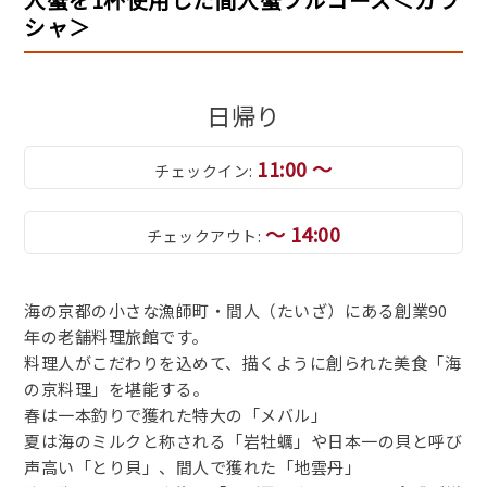
シャ＞
日帰り
11:00 ～
チェックイン:
～ 14:00
チェックアウト:
海の京都の小さな漁師町・間人（たいざ）にある創業90
年の老舗料理旅館です。
料理人がこだわりを込めて、描くように創られた美食「海
の京料理」を堪能する。
春は一本釣りで獲れた特大の「メバル」
夏は海のミルクと称される「岩牡蠣」や日本一の貝と呼び
声高い「とり貝」、間人で獲れた「地雲丹」