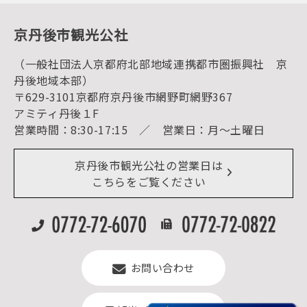
体験・遊ぶ
グルメ・ショッピング
京丹後の食
京丹後市観光公社
観光
海水浴
キャンプ
（一般社団法人京都府北部地域連携都市圏振興社 京
お宿探し
宿泊・日帰り予約（空室検索）
丹後地域本部）
予約照会・予約キャンセル
〒629-3101京都府京丹後市網野町網野367
宿泊施設一覧（お宿比較ページ）
アクセス
アミティ丹後１F
お知らせ
営業時間：8:30-17:15 ／ 営業日：月～土曜日
イベント情報
京丹後市ライブカメラ
デジタル観光パンフレット
リアルタイム道路情報
京丹後市観光公社の営業日は
よくある質問
こちらをご覧ください
お問い合わせ