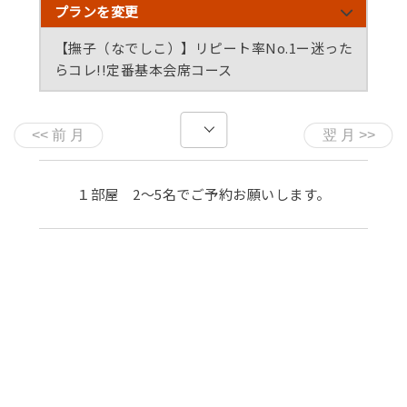
プランを変更
【撫子（なでしこ）】リピート率No.1ー迷った
らコレ!!定番基本会席コース
【料理長おまかせ】丹後の季節を味わう、料理旅館
【蟹満喫プラン】 蟹の宿が誇る北洋産ズワイガニ
【一泊朝食付き】上質温泉でほっこり、料理旅館の
全国ローカル鉄道サポーターズサミット宿泊プラン
伝統の味
フルコース ＜牡丹＞
和朝食で健康な一日を
（朝食のみ）
１部屋 2～5名でご予約お願いします。