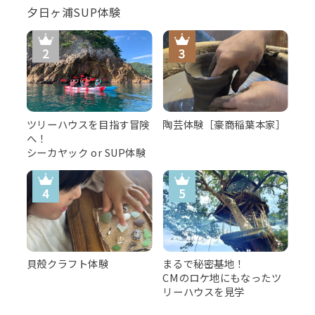
夕日ヶ浦SUP体験
ツリーハウスを目指す冒険
陶芸体験［豪商稲葉本家］
へ！
シーカヤック or SUP体験
貝殻クラフト体験
まるで秘密基地！
CMのロケ地にもなったツ
リーハウスを見学