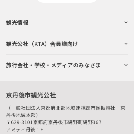
観光情報
京丹後について
ジオパークの絶景
海岸・浜辺
キャンプ・グランピング
観光公社（KTA）会員様向け
自然景観
KTA会員コミュニティ
日帰り温泉
会員向けサービス
旬の食
会員向けトピックス
フルーツ
KTAニュースレター
旅行会社・学校・メディアのみなさま
美術館・資料館
会員加入・会員情報（会員規程）
プレスリリース
寺社・古墳
後援・協力・協賛 の申請
フォトライブラリー
１泊２日のモデルコース
動画ライブラリー
体験・遊ぶ
グルメ・ショッピング
京丹後の食
京丹後市観光公社
観光
海水浴
キャンプ
（一般社団法人京都府北部地域連携都市圏振興社 京
お宿探し
宿泊・日帰り予約（空室検索）
丹後地域本部）
予約照会・予約キャンセル
〒629-3101京都府京丹後市網野町網野367
宿泊施設一覧（お宿比較ページ）
アクセス
アミティ丹後１F
お知らせ