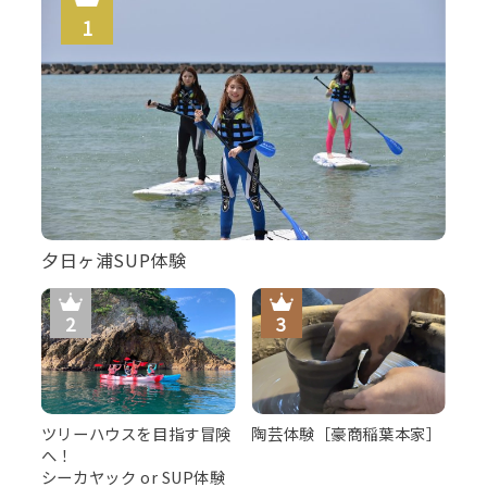
”花咲く”カニ刺しが食べられるのは地蟹コースだけ
夕日ヶ浦SUP体験
ツリーハウスを目指す冒険
陶芸体験［豪商稲葉本家］
へ！
シーカヤック or SUP体験