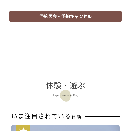
●営業時間
午後１５：００～２４：００（翌日）午前６：００～
９：３０
予約照会・予約キャンセル
★☆-ご案内-☆★
●京都府条例により、当館は刺青をされている方の
大浴場のご入浴をご遠慮いただいております。
予め、ご了承くださいませ
●その他不明点はホテルにホテルにご連絡ください
体験・遊ぶ
Experiences＆Play
いま注目されている
体験