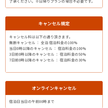
了承ください。※日帰りプランの場合不必要です。
海辺の宿ならでは！板長自慢の「漁師汁」
海の香りいっぱいの朝をお届けします！
■ 追加メニュー【事前注文のみ】 ■
キャンセル規定
各種お造り、和牛ステーキ、魚料理、お子様用うどん・
丼。
キャンセル料は以下の通り頂きます。
特別な日には花束やお祝いケーキのご注文も可能です。
無断キャンセル ： 全泊 宿泊料金の100%
※注文をご希望される場合追加メニュー表を電子メールで
当日0時以降のキャンセル ： 宿泊料金の100%
送付いたします。予約時にお知らせください。
3日前0時以降のキャンセル ： 宿泊料金の50%
※追加お料理は前日までにご注文下さい。食事中のご注文
7日前0時以降のキャンセル ： 宿泊料金の30%
は承っておりません。
■ 夕日ヶ浦温泉 ■
なめらかで肌を潤す【夕日ヶ浦温泉】は『美人の湯』と言
われております
オンラインキャンセル
更に「筋肉痛」「神経痛」「疲労回復」に効果的♪
●一枚岩をくりぬいた【露天風呂】
宿泊日当日の午前00時まで
●手足を伸ばしてゆっくりできる【大浴場】