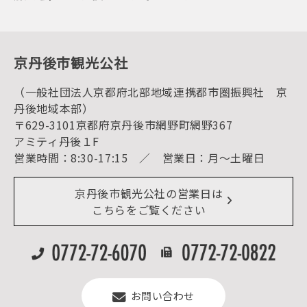
会員加入・会員情報（会員規程）
プレスリリース
寺社・古墳
後援・協力・協賛 の申請
フォトライブラリー
１泊２日のモデルコース
動画ライブラリー
体験・遊ぶ
グルメ・ショッピング
京丹後の食
京丹後市観光公社
観光
海水浴
キャンプ
（一般社団法人京都府北部地域連携都市圏振興社 京
お宿探し
宿泊・日帰り予約（空室検索）
丹後地域本部）
予約照会・予約キャンセル
〒629-3101京都府京丹後市網野町網野367
宿泊施設一覧（お宿比較ページ）
アクセス
アミティ丹後１F
お知らせ
営業時間：8:30-17:15 ／ 営業日：月～土曜日
イベント情報
京丹後市ライブカメラ
デジタル観光パンフレット
リアルタイム道路情報
京丹後市観光公社の営業日は
よくある質問
こちらをご覧ください
お問い合わせ