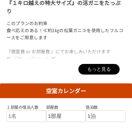
『１キロ越えの特大サイズ』の活ガニをたっぷ
り
このプランのお約束
食べ応えのある！≪約1㎏の松葉ガニ≫を使用したフルコ
ースをご用意します
『個室食 or お部屋食 』にてお楽しみいただけます
■-活蟹一つ星コース-■
★【タグ付き蟹刺し】
もっと見る
「活きた地蟹」をサッと冷水へ通すことで咲く『白く輝
く蟹の花♪』
“ぷりぷりの身♪”“絡みつくような独特の甘さ♪”をご
空室カレンダー
堪能下さい
★【タグ付き焼きガニ】
１部屋の宿泊人数
部屋数
宿泊数
★【タグ付きかに味噌甲羅焼き】
● 鮮魚お造り ● 蟹すき ● 蟹の天婦羅
● カニ茶碗蒸し ● カニ雑炊● 漬物 ● デザート