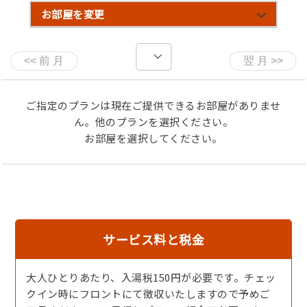
☆食べきれない場合、ゆでガニをお持ち帰りいただけるよ
お部屋を変更
うご準備することができます。
■ 子どものお食事について ■
★小学生の方は『小人カニ会席』幼児の方は『洋食プレー
ト』をご用意いたします。
ご指定のプランは現在ご提供できるお部屋がありませ
ん。他のプランを選択ください。
■ お食事場所について ■
お部屋を選択してください。
『別部屋個室食 or お部屋食 』にてご用意いたします※指
定はできません
※最上階スイートルームにお泊まりの場合は朝夕ともお部
屋食となります。
＜朝食について＞
朝食は【広間】でのお食事のご用意になります
サービス料と税金
間隔を空け、パーテーションで仕切りをさせていただきま
す
大人ひとりあたり、入湯税150円が必要です。チェッ
■ ご朝食 ■
クイン時にフロントにて徴収いたしますので予めご
丹後の“海の幸”はもちろん