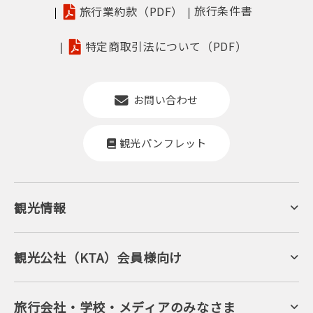
旅行条件書
旅行業約款（PDF）
特定商取引法について（PDF）
お問い合わせ
観光パンフレット
観光情報
京丹後について
”ホックホク”の『かにすき』は身も心も満たされる♪
ジオパークの絶景
海岸・浜辺
キャンプ・グランピング
観光公社（KTA）会員様向け
自然景観
KTA会員コミュニティ
日帰り温泉
会員向けサービス
旬の食
会員向けトピックス
フルーツ
KTAニュースレター
旅行会社・学校・メディアのみなさま
美術館・資料館