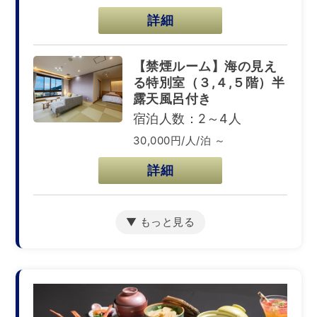
詳細
【禁煙ルーム】海の見え
る特別室（３,４,５階）半
露天風呂付き
宿泊人数：2～4人
30,000円/人/泊 ～
詳細
【禁煙ルーム】海の見え
る和室１０畳
宿泊人数：1～6人
20,000円/人/泊 ～
詳細