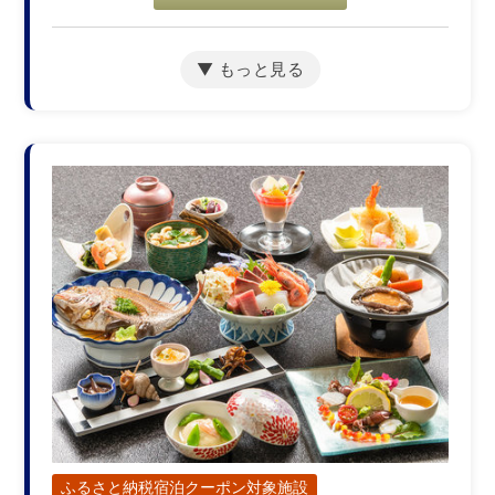
【禁煙ルーム】海の見え
る和室１０畳
宿泊人数：1～6人
24,000円/人/泊 ～
詳細
【禁煙ルーム】海の見え
る和室7.5畳（ユニットバ
ス付き）
宿泊人数：1～4人
25,000円/人/泊 ～
詳細
ふるさと納税宿泊クーポン対象施設