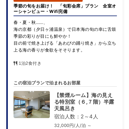
季節の旬をお届け！ 「旬彩会席」プラン 全室オ
ーシャンビュー・Wifi完備
春・夏・秋……、
海の京都（夕日ヶ浦温泉）で日本海の旬の幸に舌鼓
季節の彩りが目にも鮮やか！
目の前で焼き上げる「あわびの踊り焼き」から立ち
上る海の香りが食欲をそそります。
1泊2食付き
この宿泊プランで泊まれるお部屋
【禁煙ルーム】海の見え
る特別室（６,７階）半露
天風呂き
宿泊人数：2～4人
32,000円/人/泊 ～