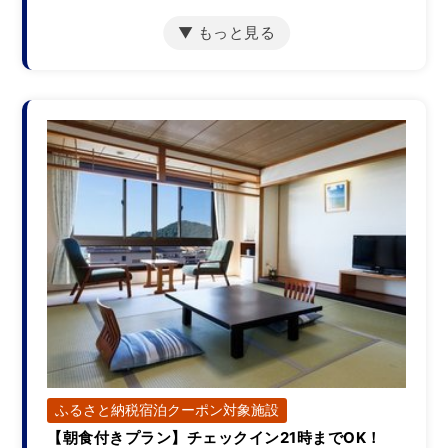
【禁煙ルーム】海の見え
る和室１０畳
宿泊人数：1～6人
22,500円/人/泊 ～
詳細
【禁煙ルーム】海の見え
る和室7.5畳（ユニットバ
ス付き）
宿泊人数：1～4人
23,500円/人/泊 ～
詳細
ふるさと納税宿泊クーポン対象施設
【朝食付きプラン】チェックイン21時までOK！