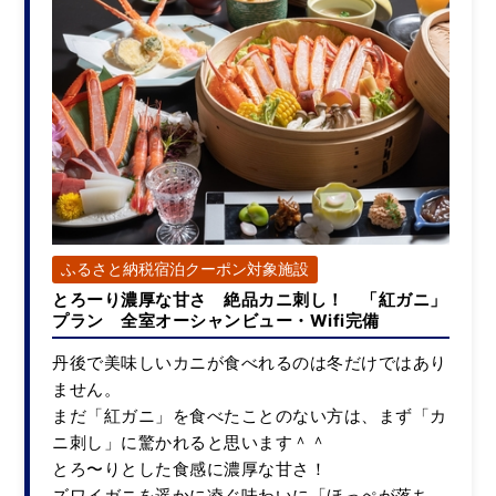
【禁煙ルーム】海の見え
る和室7.5畳（ユニットバ
ス付き）
宿泊人数：1～4人
21,000円/人/泊 ～
詳細
ふるさと納税宿泊クーポン対象施設
とろーり濃厚な甘さ 絶品カニ刺し！ 「紅ガニ」
プラン 全室オーシャンビュー・Wifi完備
丹後で美味しいカニが食べれるのは冬だけではあり
ません。
まだ「紅ガニ」を食べたことのない方は、まず「カ
ニ刺し」に驚かれると思います＾＾
とろ〜りとした食感に濃厚な甘さ！
ズワイガニを遥かに凌ぐ味わいに「ほっぺが落ち