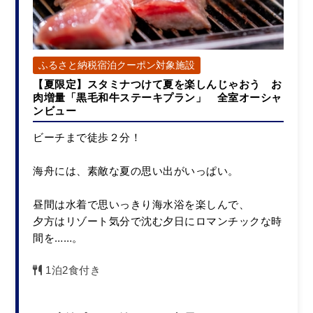
23,500円/人/泊 ～
詳細
ふるさと納税宿泊クーポン対象施設
【夏限定】スタミナつけて夏を楽しんじゃおう お
肉増量「黒毛和牛ステーキプラン」 全室オーシャ
ンビュー
ビーチまで徒歩２分！
海舟には、素敵な夏の思い出がいっぱい。
昼間は水着で思いっきり海水浴を楽しんで、
夕方はリゾート気分で沈む夕日にロマンチックな時
間を……。
1泊2食付き