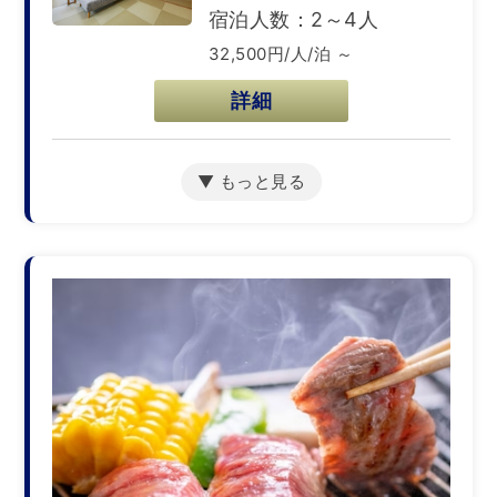
宿泊人数：2～4人
32,500円/人/泊 ～
詳細
【禁煙ルーム】海の見え
る和室１０畳
宿泊人数：1～6人
22,500円/人/泊 ～
詳細
【禁煙ルーム】海の見え
る和室7.5畳（ユニットバ
ス付き）
宿泊人数：1～4人