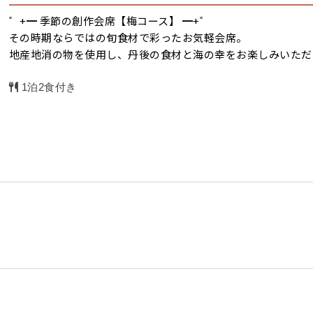
゜+━ 季節の創作会席【梅コース】 ━+゜
その時期ならではの旬食材で彩ったお気軽会席。
地産地消の物を使用し、丹後の食材と海の幸をお楽しみいただ
1泊2食付き