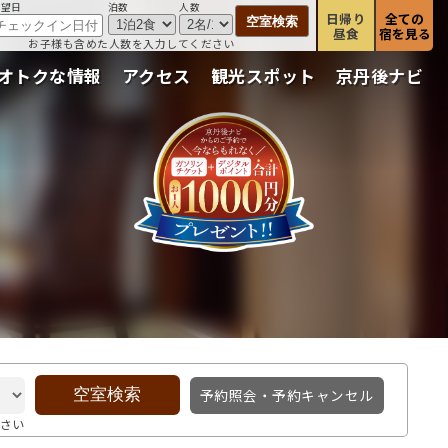
希望日
泊数
人数
日帰り
全ての
昼食
宿を見る
お子様も含めた人数を入力してください
オトクな情報
アクセス
観光スポット
京丹後ナビ
予約照会・予約キャンセル
さい