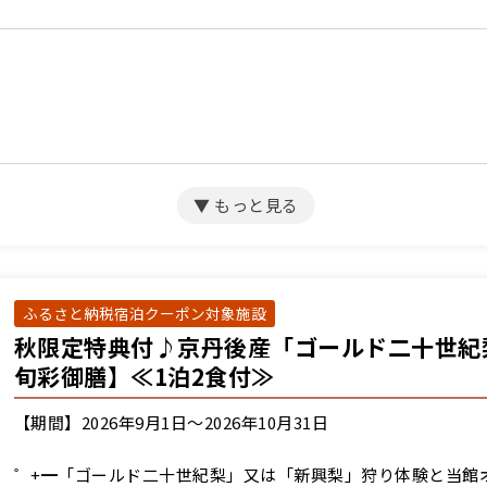
ふるさと納税宿泊クーポン対象施設
秋限定特典付♪京丹後産「ゴールド二十世紀
旬彩御膳】≪1泊2食付≫
【期間】2026年9月1日～2026年10月31日
゜+━「ゴールド二十世紀梨」又は「新興梨」狩り体験と当館