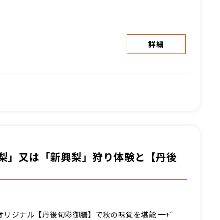
詳細
詳細
梨」又は「新興梨」狩り体験と【丹後
オリジナル【丹後旬彩御膳】で秋の味覚を堪能 ━+゜