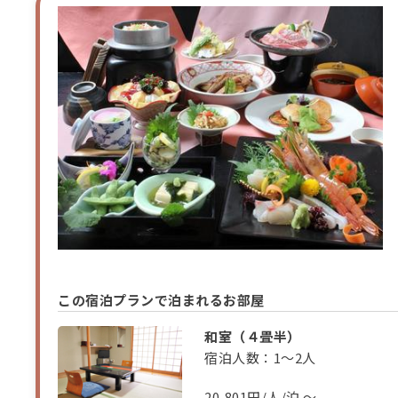
この宿泊プランで泊まれるお部屋
和室（４畳半）
宿泊人数：1～2人
20,801円/人/泊 ～