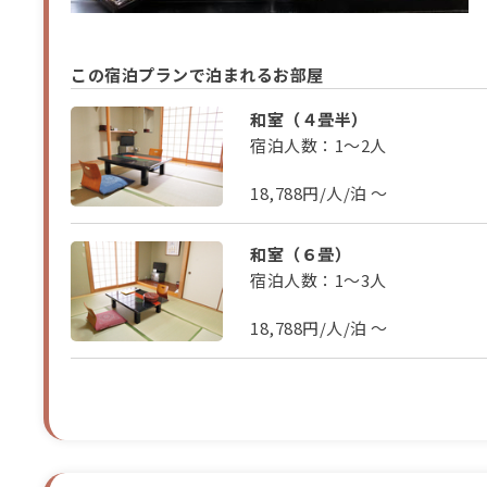
この宿泊プランで泊まれるお部屋
和室（４畳半）
宿泊人数：1～2人
18,788円/人/泊 ～
和室（６畳）
宿泊人数：1～3人
18,788円/人/泊 ～
和室（１２畳）
宿泊人数：4～6人
18,788円/人/泊 ～