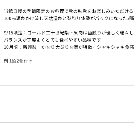
当館自慢の季節限定のお料理で秋の味覚をお楽しみいただける
100％源泉かけ流し天然温泉と梨狩り体験がパックになった期
9/15頃迄：ゴールド二十世紀梨…果肉は歯触りが優しく瑞々
バランスが丁度よくとても食べやすい品種です
10月頃：新興梨…かなり大ぶりな実が特徴。シャキシャキ食
1泊2食付き