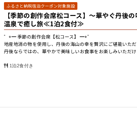
ふるさと納税宿泊クーポン対象施設
【季節の創作会席松コース】～華やぐ丹後の
温泉で癒し旅≪1泊2食付≫
゜+━ 季節の創作会席【松コース】 ━+゜
地産地消の物を使用し、丹後の海山の幸を贅沢にご堪能いただ
丹後ならではの、華やかで美味しいお食事をお楽しみいただけ
1泊2食付き