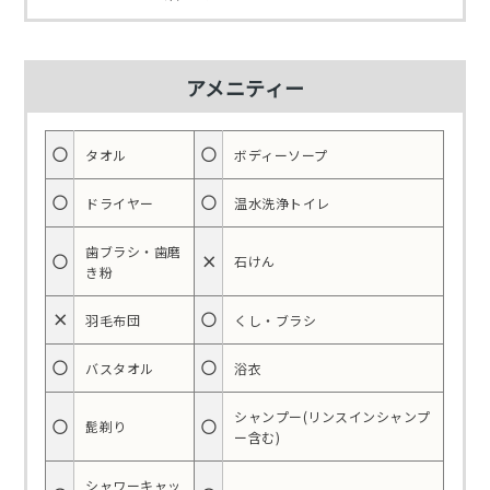
アメニティー
○
○
タオル
ボディーソープ
○
○
ドライヤー
温水洗浄トイレ
歯ブラシ・歯磨
○
×
石けん
き粉
×
○
羽毛布団
くし・ブラシ
○
○
バスタオル
浴衣
シャンプー(リンスインシャンプ
○
○
髭剃り
ー含む)
シャワーキャッ