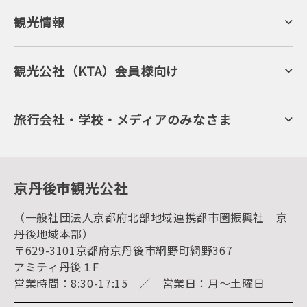
観光情報
京丹後について
ジオパークの絶景
海岸・浜辺
キャンプ・グランピング
観光公社（KTA）会員様向け
自然景観
KTA会員コミュニティ
日帰り温泉
会員向けサービス
旬の食
会員向けトピックス
フルーツ
KTAニュースレター
旅行会社・学校・メディアのみなさま
美術館・資料館
会員加入・会員情報（会員規程）
プレスリリース
寺社・古墳
後援・協力・協賛 の申請
フォトライブラリー
１泊２日のモデルコース
動画ライブラリー
体験・遊ぶ
グルメ・ショッピング
京丹後の食
京丹後市観光公社
観光
海水浴
キャンプ
（一般社団法人京都府北部地域連携都市圏振興社 京
お宿探し
宿泊・日帰り予約（空室検索）
丹後地域本部）
予約照会・予約キャンセル
〒629-3101京都府京丹後市網野町網野367
宿泊施設一覧（お宿比較ページ）
アクセス
アミティ丹後１F
お知らせ
営業時間：8:30-17:15 ／ 営業日：月～土曜日
イベント情報
京丹後市ライブカメラ