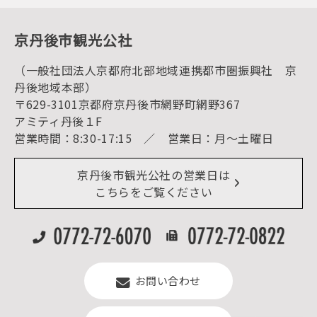
動画ライブラリー
体験・遊ぶ
グルメ・ショッピング
京丹後の食
京丹後市観光公社
観光
海水浴
キャンプ
（一般社団法人京都府北部地域連携都市圏振興社 京
お宿探し
宿泊・日帰り予約（空室検索）
丹後地域本部）
予約照会・予約キャンセル
〒629-3101京都府京丹後市網野町網野367
宿泊施設一覧（お宿比較ページ）
アクセス
アミティ丹後１F
お知らせ
営業時間：8:30-17:15 ／ 営業日：月～土曜日
イベント情報
京丹後市ライブカメラ
デジタル観光パンフレット
リアルタイム道路情報
京丹後市観光公社の営業日は
よくある質問
こちらをご覧ください
お問い合わせ