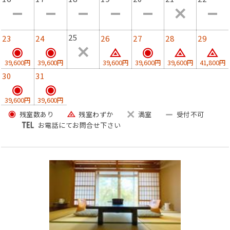
・イカの炭火焼き 炭火で香ばしく焼き上げたイカはプリ
ップリで歯ごたえ抜群！旨味も段違いです。
25
23
24
26
27
28
29
・イカの天ぷら 外はサクサク中は程よい歯ごたえと広が
39,600円
39,600円
39,600円
39,600円
39,600円
41,800円
る旨味！丹後のお塩が旨味を引き出します。
30
31
・その他美味（小鉢、地魚の煮付け、吸物、香物、飯物、
39,600円
39,600円
甘味）
残室数あり
残室わずか
満室
受付不可
お電話にてお問合せ下さい
※季節やその日に応じて料理内容を変更しています。予め
ご了承くださいませ。
【食事に関するお願いと案内】
・夕食の開始時間は【17:30】or【18:00】から当日ご選択
頂いています。※先着順