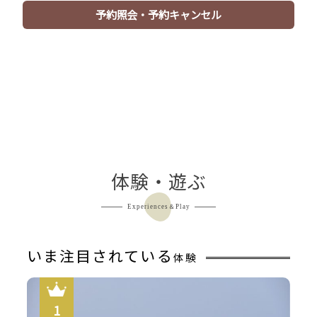
予約照会・予約キャンセル
丹後温泉はしうど荘の海鮮炭火焼の一例（1-2人前）新鮮
な海の幸をお召し上がり頂けます。
体験・遊ぶ
Experiences＆Play
いま注目されている
体験
露天風呂