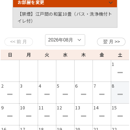
式名は高級イカで知られる剣先イカです。
お部屋を変更
【禁煙】江戸間の和室10畳（バス・洗浄機付ト
・秋イカ：「イカの王様」と呼ばれ、イカの中で最高峰の
イレ付）
味わいです。アオリイカとも呼ばれています。
【禁煙】海の見える和室10畳（洗浄機付トイレ付）
【禁煙】江戸間の和室9畳（洗浄機付トイレ付）
【禁煙】ツインルーム（洗浄機付トイレ付）
【禁煙】シングルルーム（洗浄機付トイレ付）
※ご予約日に応じて、その時に1番美味しいイカを使用さ
せて頂きます。
日
月
火
水
木
金
土
1
【主なお品書き一例】
・お造り盛り合わせ 約5種の新鮮な海の幸をお刺身でご
用意！その日の良質な食材のみ使用するこだわり。
2
3
4
5
6
7
8
・イカのお造り 新鮮なのにお年寄りでも食べられる上品
な柔らかさ！噛めば噛むほど甘みが広がります。
9
10
11
12
13
14
15
・海鮮炭火焼き 目の前の炭火七輪で焼き上げ、旨味甘味
を凝縮！香ばしい香りまでお楽しみ頂けます。
16
17
18
19
20
21
22