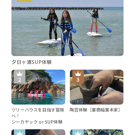
夕日ヶ浦SUP体験
大浴場
ツリーハウスを目指す冒険
陶芸体験［豪商稲葉本家］
へ！
シーカヤック or SUP体験