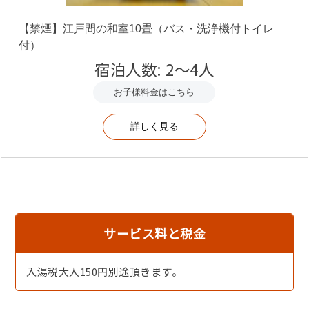
・上記の事から食事付き予約の場合、18:00までのチェッ
【禁煙】江戸間の和室10畳（バス・洗浄機付トイレ
クインにご協力下さいませ。
付）
・アレルギー対応をご希望の場合は、有料別途2200円/名
宿泊人数: 2～4人
を頂戴致します。
お子様料金はこちら
・連泊のお食事に関しては、同じ食事内容になります。ご
詳しく見る
了承ください。
サービス料と税金
入湯税大人150円別途頂きます。