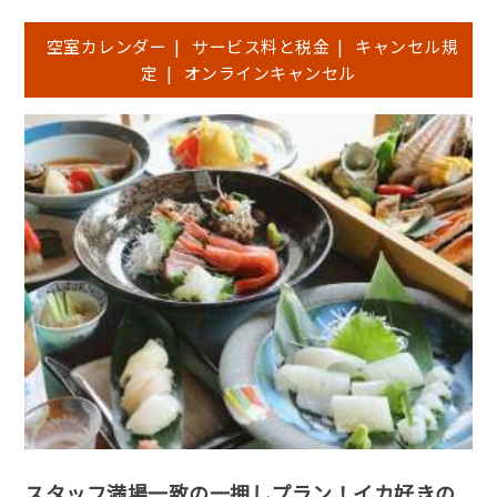
空室カレンダー
|
サービス料と税金
|
キャンセル規
定
|
オンラインキャンセル
スタッフ満場一致の一押しプラン！イカ好きの