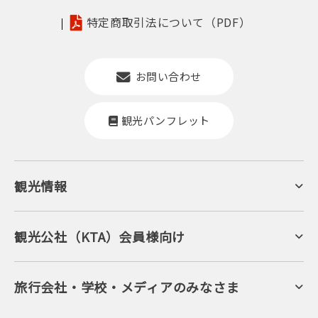
特定商取引法について（PDF）
お問い合わせ
観光パンフレット
観光情報
京丹後について
ジオパークの絶景
海岸・浜辺
キャンプ・グランピング
観光公社（KTA）会員様向け
自然景観
KTA会員コミュニティ
日帰り温泉
会員向けサービス
旬の食
会員向けトピックス
フルーツ
KTAニュースレター
旅行会社・学校・メディアのみなさま
美術館・資料館
会員加入・会員情報（会員規程）
プレスリリース
寺社・古墳
後援・協力・協賛 の申請
フォトライブラリー
１泊２日のモデルコース