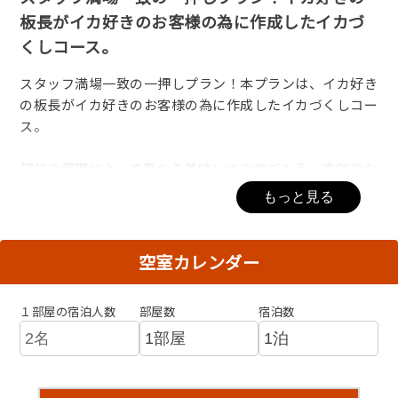
板長がイカ好きのお客様の為に作成したイカづ
くしコース。
スタッフ満場一致の一押しプラン！本プランは、イカ好き
の板長がイカ好きのお客様の為に作成したイカづくしコー
ス。
部位や調理によって異なる美味しさや歯ごたえ、高価でな
かなか食べられる機会がないイカの魅力を詰め込んでいま
もっと見る
す。
最も美味しい時期のみ予約を受け付けているため期間は限
空室カレンダー
定されますが、満足度の高いコースだと思います！
１部屋の宿泊人数
部屋数
宿泊数
【主に使用するイカについて】
・白イカ：春から夏にかけて旬を迎えます。このイカの正