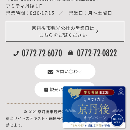
宿泊施設一覧（お宿比較ページ）
アクセス
アミティ丹後１F
お知らせ
営業時間：8:30-17:15 ／ 営業日：月～土曜日
イベント情報
京丹後市ライブカメラ
デジタル観光パンフレット
リアルタイム道路情報
京丹後市観光公社の営業日は
よくある質問
こちらをご覧ください
お問い合わせ
観光パンフレット
© 2023 京丹後市観光公社.All rights reserved.
※当サイトのテキスト・画像等すべての転載転用、商用販売を固く
禁じます。