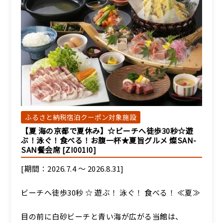
ふるさと納税宿泊クーポン対象施設
【夏 海の京都で夏休み】☆ビーチへ徒歩30秒☆遊
ぶ！泳ぐ！食べる！お腹一杯★夏旨グルメ 燦SAN-
SAN餐会席 [ZI001I0]
[期間：2026.7.4 ～ 2026.8.31]
ビーチへ徒歩30秒 ☆ 遊ぶ！ 泳ぐ！ 食べる！ ≪夏≫
目の前に白砂ビーチと青い海が広がる当館は、