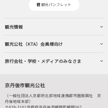
観光パンフレット
観光情報
京丹後について
ジオパークの絶景
海岸・浜辺
キャンプ・グランピング
観光公社（KTA）会員様向け
自然景観
KTA会員コミュニティ
日帰り温泉
会員向けサービス
旬の食
会員向けトピックス
フルーツ
KTAニュースレター
旅行会社・学校・メディアのみなさま
美術館・資料館
会員加入・会員情報（会員規程）
プレスリリース
寺社・古墳
後援・協力・協賛 の申請
フォトライブラリー
１泊２日のモデルコース
動画ライブラリー
体験・遊ぶ
グルメ・ショッピング
京丹後の食
京丹後市観光公社
観光
海水浴
キャンプ
（一般社団法人京都府北部地域連携都市圏振興社 京
お宿探し
宿泊・日帰り予約（空室検索）
丹後地域本部）
予約照会・予約キャンセル
〒629-3101京都府京丹後市網野町網野367