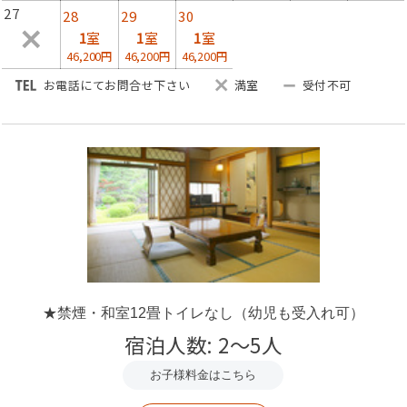
【お２組様ご利用時】・・男湯、女湯の何れか１つを１５
27
28
29
30
時～翌朝９時まで掛け流しでご利用頂けます。もう１つは
1
室
1
室
1
室
１５時～２３時、翌朝７時～９時まで掛け流しでご利用頂
46,200円
46,200円
46,200円
けます。
お電話にてお問合せ下さい
満室
受付不可
【３組様ご利用時】・・男湯、女湯、１５時～翌朝９時ま
で掛け流しでご利用頂けます。
◆木津温泉◆
奈良時代、僧,行基が発見した(７４３年)京都府最古の
湯、木津温泉をかけ流しでお楽しみ頂けます。
３９度で湧き出し(加温あり)、単純泉で柔らかい泉質は筋
肉痛、神経痛などに効きます。
湯量が豊富で浴室シャワー、洗面所のお湯も木津温泉で
す。
体の芯まで温まり旅の疲れを癒してくれます。
★禁煙・和室12畳トイレなし（幼児も受入れ可）
宿泊人数: 2～5人
お子様料金はこちら