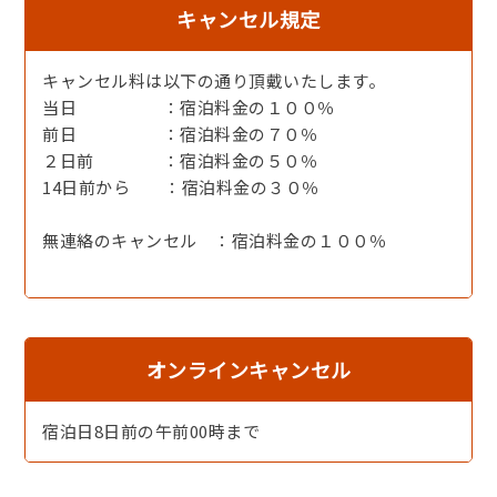
キャンセル規定
キャンセル料は以下の通り頂戴いたします。
当日 ：宿泊料金の１００％
【焼き魚】キンキの塩焼き
前日 ：宿泊料金の７０％
２日前 ：宿泊料金の５０％
14日前から ：宿泊料金の３０％
無連絡のキャンセル ：宿泊料金の１００％
オンラインキャンセル
【個室お食事処】当館は個室でのお食事となりますので、
宿泊日8日前の午前00時まで
プライベート空間が保たれます♪