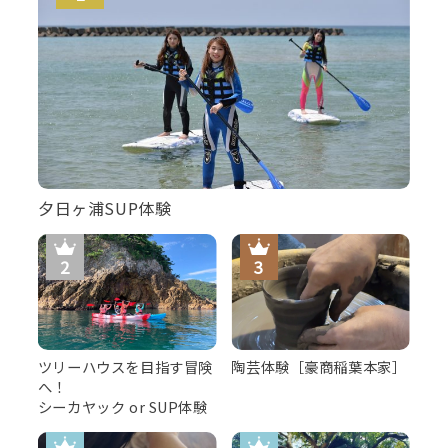
夕日ヶ浦SUP体験
ツリーハウスを目指す冒険
陶芸体験［豪商稲葉本家］
へ！
シーカヤック or SUP体験