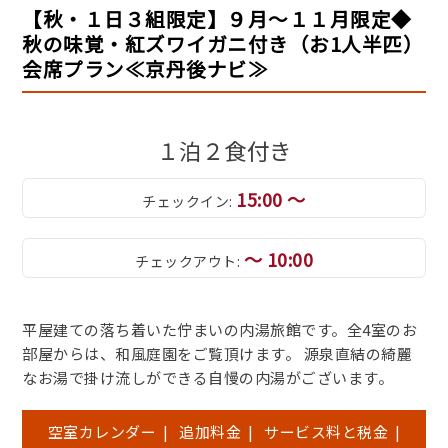
【秋・１日３組限定】９月～１１月限定◆
秋の味覚・紅ズワイガニ付き（お1人半匹）
会席プラン≪京丹後ナビ≫
１泊２食付き
15:00 ～
チェックイン:
～ 10:00
チェックアウト:
平屋建ての落ち着いた佇まいの内湯旅館です。全4室のお
部屋からは、和風庭園をご覧頂けます。 源泉直結の綺麗
なお湯で掛け流しができる自慢の内湯がございます。
空室カレンダー
|
追加料金
|
サービス料と税金
|