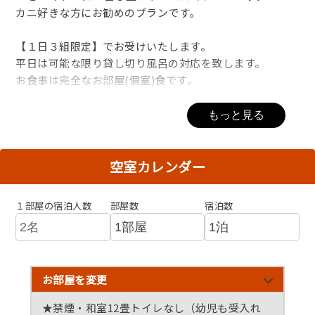
カニ好きな方にお勧めのプランです。
【１日３組限定】でお受けいたします。
平日は可能な限り貸し切り風呂の対応を致します。
お食事は完全なお部屋(個室)食です。
ご家族様、大切な方とだけでごゆっくりとお過ごしくださ
もっと見る
いませ。
京都最古の湯で、柔らかい癒しの湯、かけ流しの「木津温
空室カレンダー
泉」で心身リフレッシュなさってください。
◆お食事について◆
１部屋の宿泊人数
部屋数
宿泊数
夕食は、丹後の新鮮な海鮮料理と、秋の味覚「紅ズワイガ
ニ」を使った会席料理です。
お夕食：１８時～
お部屋を変更
お朝食：８時～
★禁煙・和室12畳トイレなし（幼児も受入れ