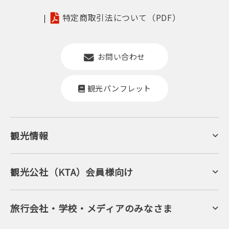
特定商取引法について（PDF）
お問い合わせ
観光パンフレット
観光情報
京丹後について
ジオパークの絶景
海岸・浜辺
キャンプ・グランピング
観光公社（KTA）会員様向け
自然景観
KTA会員コミュニティ
日帰り温泉
会員向けサービス
旬の食
会員向けトピックス
フルーツ
KTAニュースレター
旅行会社・学校・メディアのみなさま
美術館・資料館
会員加入・会員情報（会員規程）
プレスリリース
寺社・古墳
後援・協力・協賛 の申請
フォトライブラリー
１泊２日のモデルコース