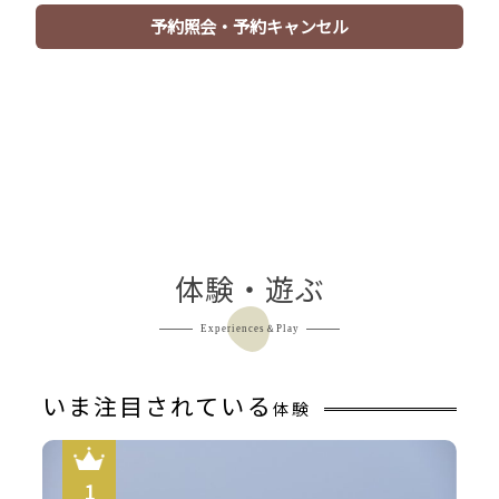
予約照会・予約キャンセル
【お風呂】京都府最古の木津温泉をかけ流しで満喫する♪
体験・遊ぶ
単純温泉で、ポカポカ温まります。
Experiences＆Play
いま注目されている
体験