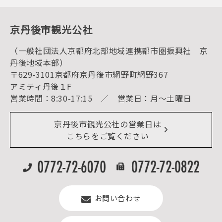
動画ライブラリー
体験・遊ぶ
グルメ・ショッピング
京丹後の食
京丹後市観光公社
観光
海水浴
キャンプ
（一般社団法人京都府北部地域連携都市圏振興社 京
お宿探し
宿泊・日帰り予約（空室検索）
丹後地域本部）
予約照会・予約キャンセル
〒629-3101京都府京丹後市網野町網野367
宿泊施設一覧（お宿比較ページ）
アクセス
アミティ丹後１F
お知らせ
営業時間：8:30-17:15 ／ 営業日：月～土曜日
イベント情報
京丹後市ライブカメラ
デジタル観光パンフレット
リアルタイム道路情報
京丹後市観光公社の営業日は
よくある質問
こちらをご覧ください
お問い合わせ