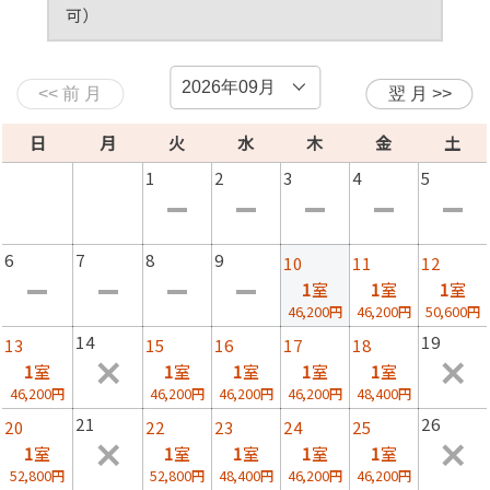
【お品書き】
可）
・紅ズワイガニ（お1人、半匹）
★禁煙・和室８畳トイレ付
★禁煙・和室７畳半トイレ付
・地魚のお刺身
・八寸（珍味など）
・中付け
・焼き魚
日
月
火
水
木
金
土
・油もの（魚、えびなど）
1
2
3
4
5
・お茶碗蒸し
・お吸い物
・ご飯（有機肥料を多く使用した特別栽培丹後米です）
6
7
8
9
10
11
12
・香の物
1
室
1
室
1
室
・デザート
46,200円
46,200円
50,600円
14
19
※仕入れの状況によりお品書きが変更となる場合がござい
13
15
16
17
18
ますので、ご了承ください。
1
室
1
室
1
室
1
室
1
室
46,200円
46,200円
46,200円
46,200円
48,400円
◆お風呂のご利用◆
21
26
20
22
23
24
25
【お１組様ご利用時】・・男湯１５時～２３時まで、女湯
1
室
1
室
1
室
1
室
1
室
翌朝７時～９時までご利用頂けます。
52,800円
52,800円
48,400円
46,200円
46,200円