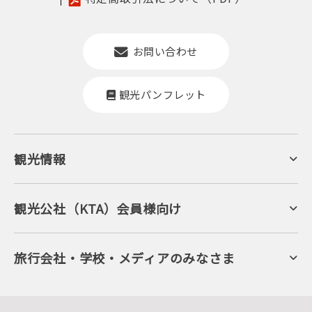
お問い合わせ
観光パンフレット
観光情報
京丹後について
ジオパークの絶景
海岸・浜辺
キャンプ・グランピング
観光公社（KTA）会員様向け
自然景観
KTA会員コミュニティ
日帰り温泉
会員向けサービス
旬の食
会員向けトピックス
フルーツ
KTAニュースレター
旅行会社・学校・メディアのみなさま
美術館・資料館
会員加入・会員情報（会員規程）
プレスリリース
寺社・古墳
後援・協力・協賛 の申請
フォトライブラリー
１泊２日のモデルコース
動画ライブラリー
体験・遊ぶ
グルメ・ショッピング