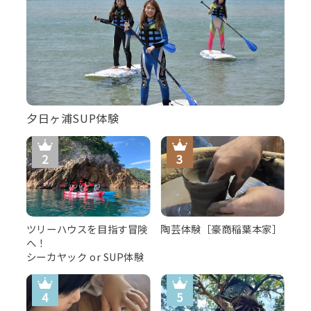
夕日ヶ浦SUP体験
ツリーハウスを目指す冒険
陶芸体験［豪商稲葉本家］
へ！
シーカヤック or SUP体験