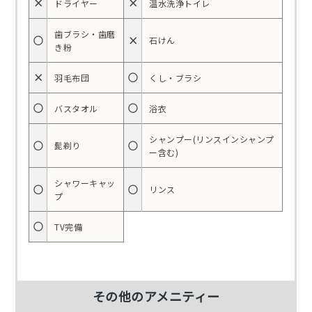
×
×
ドライヤー
温水洗浄トイレ
歯ブラシ・歯磨
○
×
石けん
き粉
×
○
羽毛布団
くし・ブラシ
○
○
バスタオル
浴衣
シャンプー(リンスインシャンプ
○
○
髭剃り
ー含む)
シャワーキャッ
○
○
リンス
プ
○
TV完備
その他のアメニティー