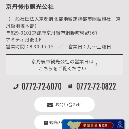
京丹後の食
京丹後市観光公社
観光
海水浴
キャンプ
（一般社団法人京都府北部地域連携都市圏振興社 京
お宿探し
宿泊・日帰り予約（空室検索）
丹後地域本部）
予約照会・予約キャンセル
〒629-3101京都府京丹後市網野町網野367
宿泊施設一覧（お宿比較ページ）
アクセス
アミティ丹後１F
お知らせ
営業時間：8:30-17:15 ／ 営業日：月～土曜日
イベント情報
京丹後市ライブカメラ
デジタル観光パンフレット
リアルタイム道路情報
京丹後市観光公社の営業日は
よくある質問
こちらをご覧ください
お問い合わせ
観光パンフレット