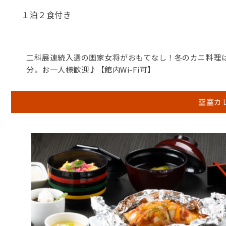
１泊２食付き
二科展連続入選の画家女将がおもてなし！冬のカニ料理は
分。お一人様歓迎♪【館内Wi-Fi可】
空室カ