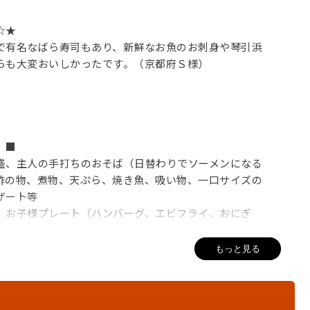
☆★
で有名なばら寿司もあり、新鮮なお魚のお刺身や琴引浜
らも大変おいしかったです。（京都府Ｓ様）
）■
盛、主人の手打ちのおそば（日替わりでソーメンになる
酢の物、煮物、天ぷら、焼き魚、吸い物、一口サイズの
ザート等
、お子様プレート（ハンバーグ、エビフライ、おにぎ
インナー等）もご用意できますのでお問い合わせくださ
もっと見る