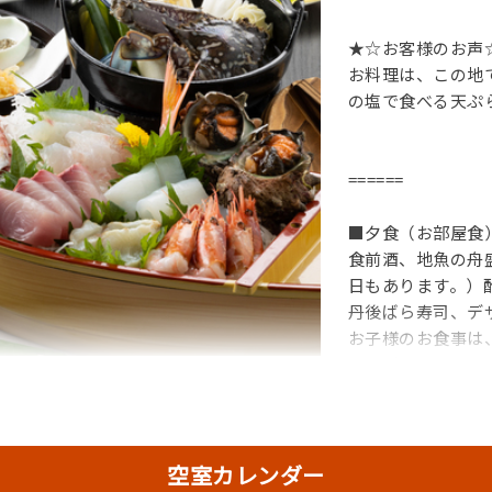
★☆お客様のお声
お料理は、この地
の塩で食べる天ぷ
======
■夕食（お部屋食
食前酒、地魚の舟
日もあります。）
丹後ばら寿司、デ
お子様のお食事は
り、デザート、ウ
い.
ト、お漬物、自家製米のご飯、お味噌汁等
空室カレンダー