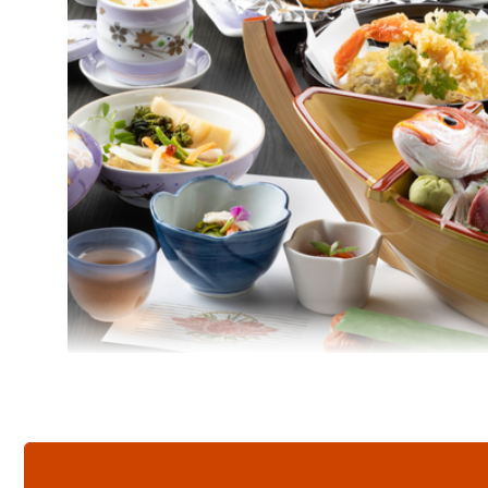
■朝食■
焼き魚、味付けのり、野菜サラダ、お豆腐、ヨーグル