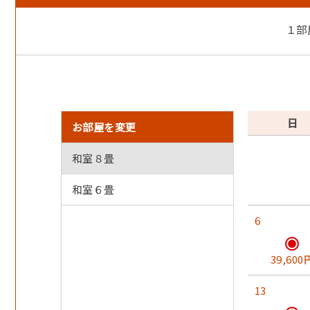
■３つの貸切風呂は源泉掛け流し温泉■
１部
家族にお薦めの岩風呂、カップル向きのジャグジー風
入浴可能時間：15:30ー23:00、6:30-9:30
■全館禁煙です■
改正受動喫煙法の施行により、全館禁煙とさせて頂いて
日
お部屋を変更
■コロナウイルス対策について■
当館では新型コロナウイルス感染防止対策を実施して
和室８畳
■周辺観光■
和室６畳
天橋立まで車40分、城崎温泉まで車55分、鳥取砂丘ま
6
39,600
13