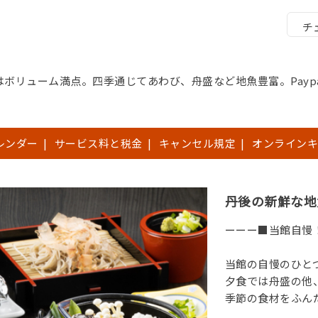
チ
ボリューム満点。四季通じてあわび、舟盛など地魚豊富。Payp
レンダー
|
サービス料と税金
|
キャンセル規定
|
オンラインキ
丹後の新鮮な地
ーーー■当館自慢
当館の自慢のひと
夕食では舟盛の他
季節の食材をふん