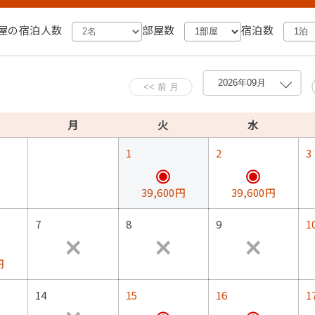
屋の宿泊人数
部屋数
宿泊数
呂、足腰の弱い方向けの手すりのついたお風呂があります。お好
おります。おタバコは外の指定場所でお願い致します。
月
火
水
1
2
3
おります。
39,600円
39,600円
で車で2時間
7
8
9
1
円
14
15
16
1