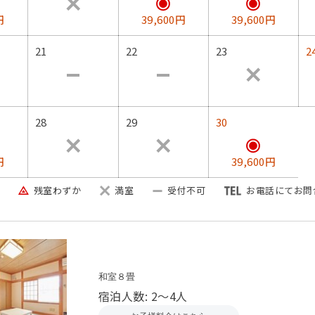
円
39,600円
39,600円
21
22
23
2
28
29
30
円
39,600円
残室わずか
満室
受付不可
お電話にてお問
当館の朝食は地元京丹後の食材
和室８畳
宿泊人数: 2～4人