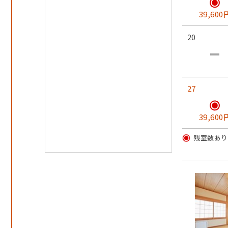
39,600
20
27
39,600
残室数あり
舟盛