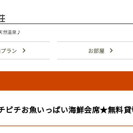
荘
天然温泉♪
泊プラン
お部屋
チピチお魚いっぱい海鮮会席★無料貸