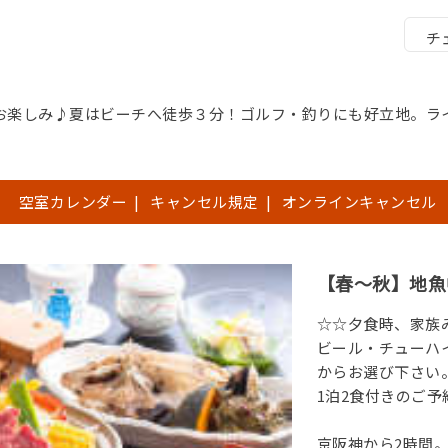
チ
お楽しみ♪夏はビーチへ徒歩３分！ゴルフ・釣りにも好立地。ラ
空室カレンダー
|
キャンセル規定
|
オンラインキャンセル
【春～秋】地魚
☆☆夕食時、家族
ビール・チューハ
からお選び下さい
1泊2食付きのご
京阪神から2時間