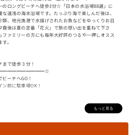
一のロングビーチへ徒歩3分☆「日本の水浴場88選」に
麗な遠浅の海水浴場です。たっぷり海で楽しんだ後は、
介類、地元漁港で水揚げされたお魚などをゆっくりお召
夕食後は夏の定番「花火」で旅の想い出を重ねて下さ
もファミリーの方にも毎年大好評のつるや一押しオスス
ます。
チまで徒歩３分！
━━━━━━━━━━☆
ーチへGO！
前に駐車場OK！
無料！
もっと見る