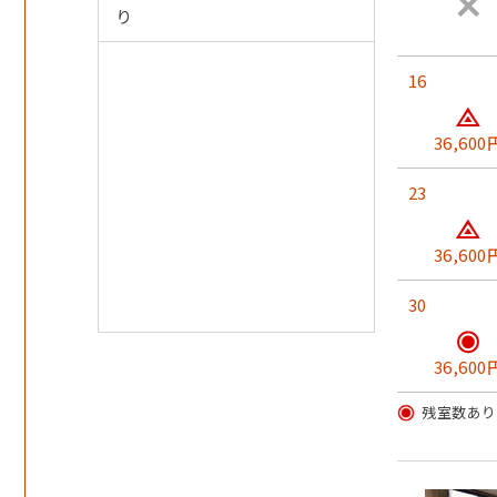
・お漬物
り
・デザート
※小学生はアワビは付きません。
16
※幼児様の夕食は『お子様ランチ膳』になります。
※食事場所はグループ様毎の個室(和室またはテーブル
36,600
【朝 食】
23
朝食は、魚貝類を中心に、お味噌汁・お造り・焼き魚
【入浴】
36,600
男女別
30
ご利用時間/午後3時～午後11時/午前6時～午前9時
・シャンプー
・コンディショナー
36,600
・ボディーソープ
残室数あり