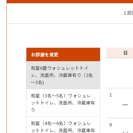
◇天橋立・車で６０分
◇城崎マリンワールド・車で３０分
１部
◇ステンドガラス・陶芸体験・車で１０分
◇ミルク工房そら・車で１０分
【夕 食】17時３０分より
※お食事場所への飲食の持ち込みはお断り致します。
日
お部屋を変更
地元漁港で水揚げされた新鮮魚や地元産の食材を使用
※仕入れや季節により内容の変更もあります。
和室6畳ウォシュレットトイ
レ、洗面所、冷蔵庫有り（2名
◇お料理の一例◇※季節ごとに内容が変わります。
～3名)
・大漁船盛りど～ん!
・アワビ、イカ、エビ、ホタテ、魚等の海鮮焼き
2
和室（3名～5名）ウォシュレ
・和牛陶板焼き
ットトイレ、洗面所、冷蔵庫有
・旬魚の煮つけ又は焼き魚
り
・蒸し物
・汁物(7～8月は冷やし麺）
和室（4名～6名）ウォシュレ
9
・御飯
ットトイレ、洗面所、冷蔵庫有