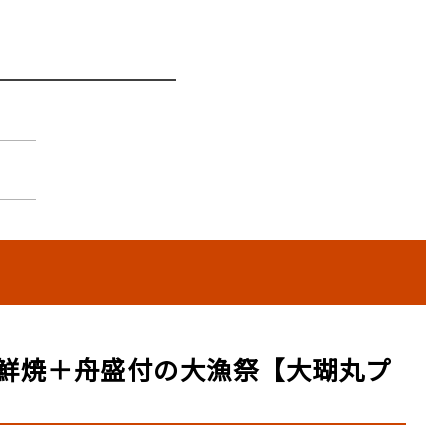
。
鮮焼＋舟盛付の大漁祭【大瑚丸プ