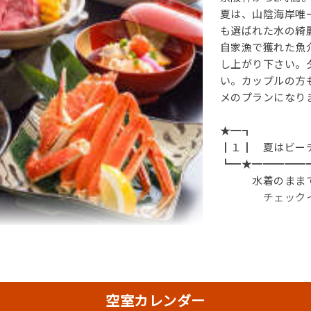
夏は、山陰海岸唯
も選ばれた水の綺
自家漁で獲れた魚
し上がり下さい。
い。カップルの方
メのプランになり
★━┓
┃１┃ 夏はビー
┗━★━━━━━
水着のままでビ
チェックイン
★━┓
┃１┃ 洗濯機、
空室カレンダー