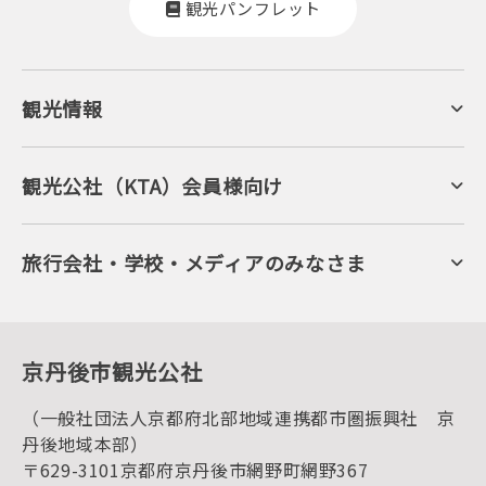
観光パンフレット
観光情報
京丹後について
ジオパークの絶景
海岸・浜辺
キャンプ・グランピング
観光公社（KTA）会員様向け
自然景観
KTA会員コミュニティ
日帰り温泉
会員向けサービス
旬の食
会員向けトピックス
フルーツ
KTAニュースレター
旅行会社・学校・メディアのみなさま
美術館・資料館
会員加入・会員情報（会員規程）
プレスリリース
寺社・古墳
後援・協力・協賛 の申請
フォトライブラリー
１泊２日のモデルコース
動画ライブラリー
体験・遊ぶ
グルメ・ショッピング
京丹後の食
京丹後市観光公社
観光
海水浴
キャンプ
（一般社団法人京都府北部地域連携都市圏振興社 京
お宿探し
宿泊・日帰り予約（空室検索）
丹後地域本部）
予約照会・予約キャンセル
〒629-3101京都府京丹後市網野町網野367
宿泊施設一覧（お宿比較ページ）