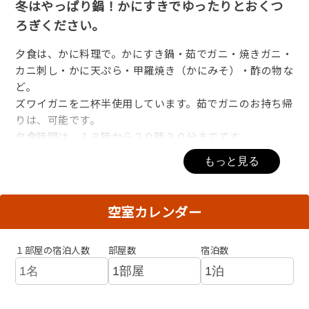
冬はやっぱり鍋！かにすきでゆったりとおくつ
ろぎください。
夕食は、かに料理で。かにすき鍋・茹でガニ・焼きガニ・
カニ刺し・かに天ぷら・甲羅焼き（かにみそ）・酢の物な
ど。
ズワイガニを二杯半使用しています。茹でガニのお持ち帰
りは、可能です。
夕食時間は、１８時から２０時３０分までです。
朝食は、焼き魚・味付け海苔・温泉卵・湯豆腐・小鉢・サ
もっと見る
ラダ・味噌汁など。
朝食時間は、８時から９時までです。
ゆったりとお過ごし下さい。
空室カレンダー
１部屋の宿泊人数
部屋数
宿泊数