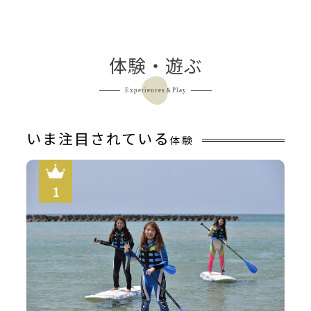
かにみそ甲羅焼き
体験・遊ぶ
Experiences＆Play
いま注目されている
体験
和室６畳の間一例（碧の間）