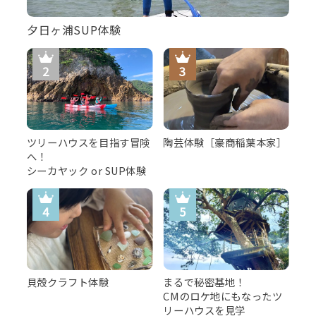
夕日ヶ浦SUP体験
ツリーハウスを目指す冒険
陶芸体験［豪商稲葉本家］
へ！
シーカヤック or SUP体験
貝殻クラフト体験
まるで秘密基地！
CMのロケ地にもなったツ
リーハウスを見学