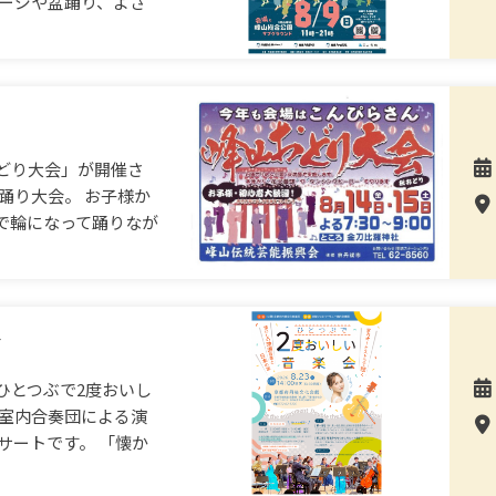
テージや盆踊り、よさ
どり大会」が開催さ
踊り大会。 お子様か
で輪になって踊りなが
会
ひとつぶで2度おいし
ー室内合奏団による演
サートです。 「懐か