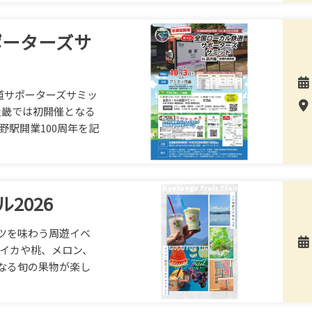
ポーターズサ
道サポーターズサミッ
 近畿では初開催となる
野駅開業100周年を記
2026
ツを味わう周遊イベ
スイカや桃、メロン、
なる旬の果物が楽し