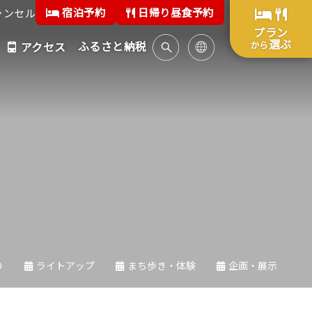
宿泊予約
日帰り昼食予約
ャンセル
プラン
選ぶ
ふるさと納税
から
アクセス
り
ライトアップ
まち歩き・体験
企画・展示