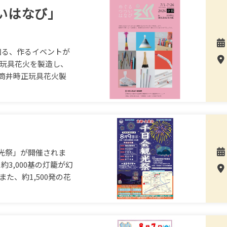
ついはなび」
を知る、作るイベントが
り玩具花火を製造し、
筒井時正玩具花火製
光祭」が開催されま
約3,000基の灯籠が幻
た、約1,500発の花