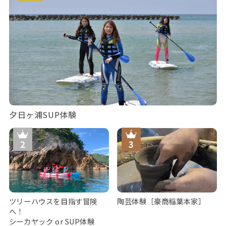
夕日ヶ浦SUP体験
ツリーハウスを目指す冒険
陶芸体験［豪商稲葉本家］
へ！
シーカヤック or SUP体験