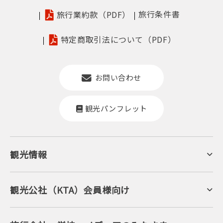
旅行条件書
旅行業約款（PDF）
特定商取引法について（PDF）
お問い合わせ
観光パンフレット
観光情報
京丹後について
ジオパークの絶景
海岸・浜辺
キャンプ・グランピング
観光公社（KTA）会員様向け
自然景観
KTA会員コミュニティ
日帰り温泉
会員向けサービス
旬の食
会員向けトピックス
フルーツ
KTAニュースレター