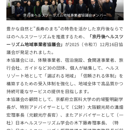
京丹後ヘルスツーリズム地域事業者協議会メンバー
豊かな自然と”長寿のまち”の特色を活かした京丹後ならで
はのヘルスツーリズムを推進するため、
「京丹後ヘルスツ
ーリズム地域事業者協議会」
が2025（令和7）12月16日協
議会が発足されました。
本協議会には、体験事業者、宿泊施設、食関連事業者、旅
行会社、ガイドなど30の団体、個人が結集して、ヘルス
リゾート地として「選ばれる地域」「信頼される体制」を
構築するための受入体制を強化し、地域全体で高品質かつ
持続可能なサービスの提供を目指します。
本協議会の顧問として、京都府立医科大学の的場聖明副学
長が、特別アドバイザーとして（公財）大阪観光局の溝畑
宏理事長（元観光庁長官）、またアドバイザーとして（一
社）日本ヘルスツーリズム学会の木下籐寿理事長、（特