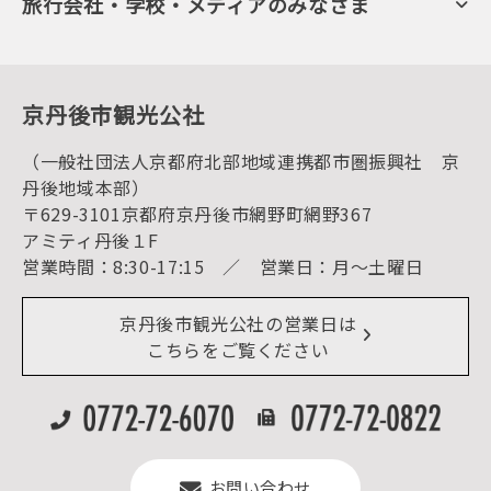
旅行会社・学校・メディアのみなさま
美術館・資料館
会員加入・会員情報（会員規程）
プレスリリース
寺社・古墳
後援・協力・協賛 の申請
フォトライブラリー
１泊２日のモデルコース
動画ライブラリー
体験・遊ぶ
グルメ・ショッピング
京丹後の食
京丹後市観光公社
観光
海水浴
キャンプ
（一般社団法人京都府北部地域連携都市圏振興社 京
お宿探し
宿泊・日帰り予約（空室検索）
丹後地域本部）
予約照会・予約キャンセル
〒629-3101京都府京丹後市網野町網野367
宿泊施設一覧（お宿比較ページ）
アクセス
アミティ丹後１F
お知らせ
営業時間：8:30-17:15 ／ 営業日：月～土曜日
イベント情報
京丹後市ライブカメラ
デジタル観光パンフレット
リアルタイム道路情報
京丹後市観光公社の営業日は
よくある質問
こちらをご覧ください
お問い合わせ