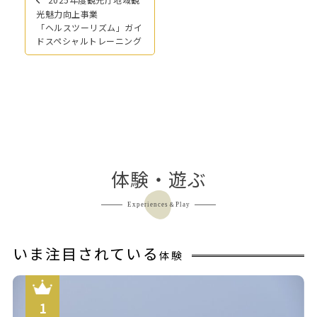
ブ
稿
光魅力向上事業
ナ
「ヘルスツーリズム」ガイ
ドスペシャルトレーニング
ビ
ゲ
ー
シ
ョ
ン
体験・遊ぶ
Experiences＆Play
いま注目されている
体験