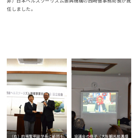
非）日本ヘルスツーリズム振興機構の西崎徹事務局長が就
任しました。
（右）的場聖明副学長に顧問を
協議会の様子（大阪観光局溝畑