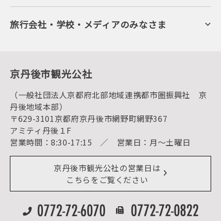
日帰り温泉
会員向けサービス
旬の食
会員向けトピックス
フルーツ
KTAニュースレター
旅行会社・学校・メディアのみなさま
美術館・資料館
会員加入・会員情報（会員規程）
プレスリリース
寺社・古墳
後援・協力・協賛 の申請
フォトライブラリー
１泊２日のモデルコース
動画ライブラリー
体験・遊ぶ
グルメ・ショッピング
京丹後の食
京丹後市観光公社
観光
海水浴
キャンプ
（一般社団法人京都府北部地域連携都市圏振興社 京
お宿探し
宿泊・日帰り予約（空室検索）
丹後地域本部）
予約照会・予約キャンセル
〒629-3101京都府京丹後市網野町網野367
宿泊施設一覧（お宿比較ページ）
アクセス
アミティ丹後１F
お知らせ
営業時間：8:30-17:15 ／ 営業日：月～土曜日
イベント情報
京丹後市ライブカメラ
デジタル観光パンフレット
リアルタイム道路情報
京丹後市観光公社の営業日は
よくある質問
こちらをご覧ください