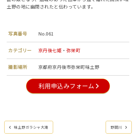
土野の地に幽閉されたと伝わっています。
写真番号
No.061
カテゴリー
京丹後七姫
・
弥栄町
撮影場所
京都府京丹後市弥栄町味土野
利用申込みフォーム
投
味土野ガラシャ大滝
野間川
稿