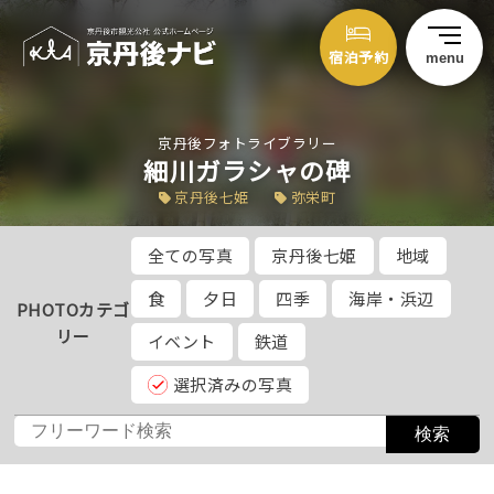
宿泊予約
menu
京丹後フォトライブラリー
細川ガラシャの碑
京丹後七姫
弥栄町
全ての写真
京丹後七姫
地域
食
夕日
四季
海岸・浜辺
PHOTOカテゴ
リー
イベント
鉄道
選択済みの写真