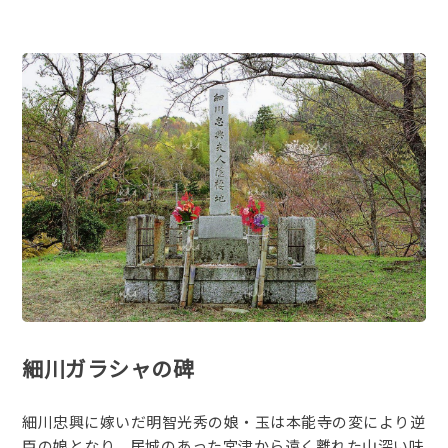
細川ガラシャの碑
細川忠興に嫁いだ明智光秀の娘・玉は本能寺の変により逆
臣の娘となり、居城のあった宮津から遠く離れた山深い味