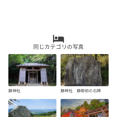
ナ
ビ
ゲ
ー
シ
ョ
ン
同じカテゴリの写真
静神社 静御前の石碑
静神社