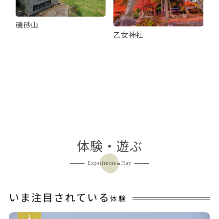
磯砂山
乙女神社
体験・遊ぶ
Experiences＆Play
いま注目されている
体験