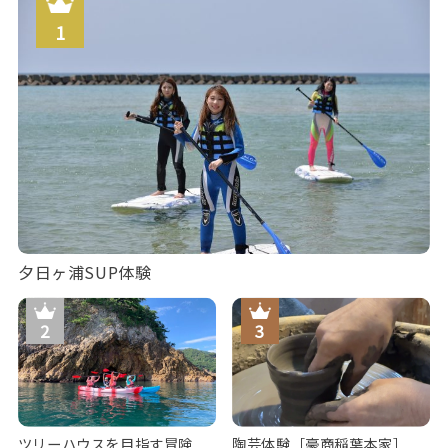
夕日ヶ浦SUP体験
ツリーハウスを目指す冒険
陶芸体験［豪商稲葉本家］