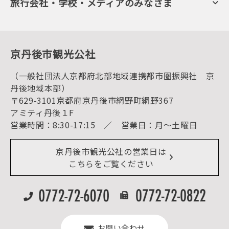
旅行会社・学校・メディアのみなさま
美術館・資料館
会員加入・会員情報（会員規程）
プレスリリース
寺社・古墳
後援・協力・協賛 の申請
フォトライブラリー
１泊２日のモデルコース
動画ライブラリー
体験・遊ぶ
グルメ・ショッピング
京丹後の食
京丹後市観光公社
観光
海水浴
キャンプ
（一般社団法人京都府北部地域連携都市圏振興社 京
お宿探し
宿泊・日帰り予約（空室検索）
丹後地域本部）
予約照会・予約キャンセル
〒629-3101京都府京丹後市網野町網野367
宿泊施設一覧（お宿比較ページ）
アクセス
アミティ丹後１F
お知らせ
営業時間：8:30-17:15 ／ 営業日：月～土曜日
イベント情報
京丹後市ライブカメラ
デジタル観光パンフレット
リアルタイム道路情報
京丹後市観光公社の営業日は
よくある質問
こちらをご覧ください
お問い合わせ