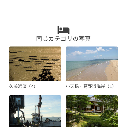
ゲ
ー
シ
ョ
ン
同じカテゴリの写真
久美浜湾（4）
小天橋・葛野浜海岸（1）