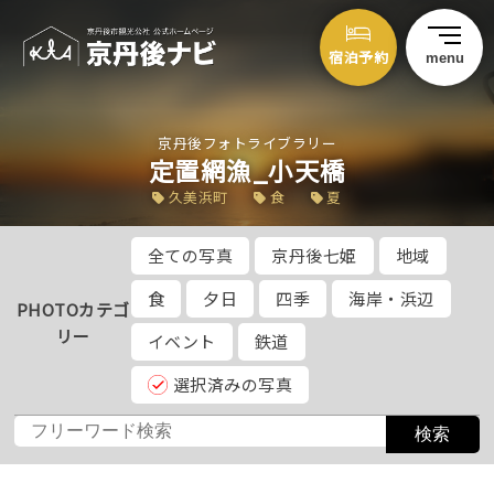
宿泊予約
menu
京丹後フォトライブラリー
定置網漁_小天橋
久美浜町
食
夏
全ての写真
京丹後七姫
地域
食
夕日
四季
海岸・浜辺
PHOTOカテゴ
リー
イベント
鉄道
選択済みの写真