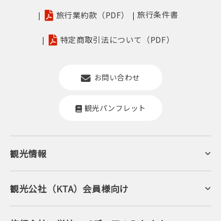
旅行条件書
旅行業約款（PDF）
特定商取引法について（PDF）
お問い合わせ
観光パンフレット
観光情報
京丹後について
ジオパークの絶景
海岸・浜辺
キャンプ・グランピング
観光公社（KTA）会員様向け
自然景観
KTA会員コミュニティ
日帰り温泉
会員向けサービス
旬の食
会員向けトピックス
フルーツ
KTAニュースレター