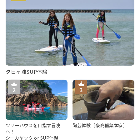
夕日ヶ浦SUP体験
ツリーハウスを目指す冒険
陶芸体験［豪商稲葉本家］
へ！
シーカヤック or SUP体験