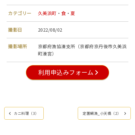
カテゴリー
久美浜町
・
食
・
夏
撮影日
2022/08/02
撮影場所
京都府漁協湊支所（京都府京丹後市久美浜
町湊宮）
利用申込みフォーム
投
カニ料理（3）
定置網漁_小天橋（2）
稿
ナ
ビ