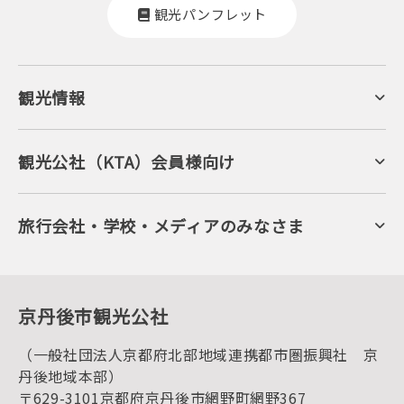
観光パンフレット
観光情報
京丹後について
ジオパークの絶景
海岸・浜辺
キャンプ・グランピング
観光公社（KTA）会員様向け
自然景観
KTA会員コミュニティ
日帰り温泉
会員向けサービス
旬の食
会員向けトピックス
フルーツ
KTAニュースレター
旅行会社・学校・メディアのみなさま
美術館・資料館
会員加入・会員情報（会員規程）
プレスリリース
寺社・古墳
後援・協力・協賛 の申請
フォトライブラリー
１泊２日のモデルコース
動画ライブラリー
体験・遊ぶ
グルメ・ショッピング
京丹後の食
京丹後市観光公社
観光
海水浴
キャンプ
（一般社団法人京都府北部地域連携都市圏振興社 京
お宿探し
宿泊・日帰り予約（空室検索）
丹後地域本部）
予約照会・予約キャンセル
〒629-3101京都府京丹後市網野町網野367
宿泊施設一覧（お宿比較ページ）