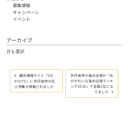
募集情報
キャンペーン
イベント
アーカイブ
ア
ー
カ
イ
投
観光情報サイト「GO
京丹後市の海水浴場が「水
ブ
稿
がきれいな海水浴場ランキ
KYOTO」に京丹後市の花
ナ
ング2026」で全国1位にな
火特集が掲載されました
りました
ビ
ゲ
ー
シ
ョ