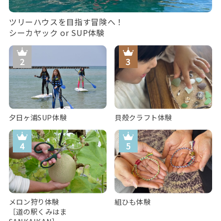
ツリーハウスを目指す冒険へ！
シーカヤック or SUP体験
夕日ヶ浦SUP体験
貝殻クラフト体験
メロン狩り体験
組ひも体験
［道の駅くみはま