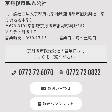
京丹後市観光公社
観光
海水浴
キャンプ
（一般社団法人京都府北部地域連携都市圏振興社 京
お宿探し
宿泊・日帰り予約（空室検索）
丹後地域本部）
予約照会・予約キャンセル
〒629-3101京都府京丹後市網野町網野367
宿泊施設一覧（お宿比較ページ）
アクセス
アミティ丹後１F
お知らせ
営業時間：8:30-17:15 ／ 営業日：月～土曜日
イベント情報
京丹後市ライブカメラ
デジタル観光パンフレット
リアルタイム道路情報
京丹後市観光公社の営業日は
よくある質問
こちらをご覧ください
お問い合わせ
観光パンフレット