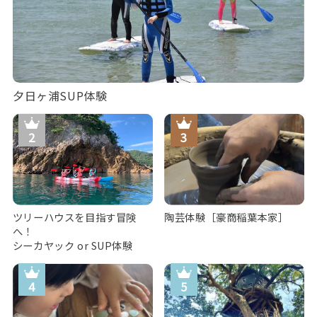
夕日ヶ浦SUP体験
ツリーハウスを目指す冒険
陶芸体験［豪商稲葉本家］
へ！
シーカヤック or SUP体験