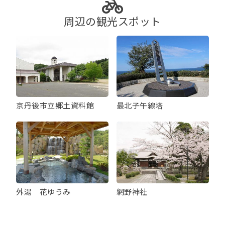
周辺の観光スポット
京丹後市立郷土資料館
最北子午線塔
外湯 花ゆうみ
網野神社