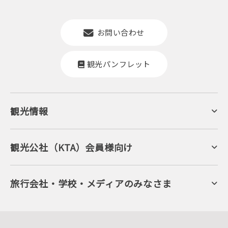
お問い合わせ
観光パンフレット
観光情報
京丹後について
ジオパークの絶景
海岸・浜辺
キャンプ・グランピング
観光公社（KTA）会員様向け
自然景観
KTA会員コミュニティ
日帰り温泉
会員向けサービス
旬の食
会員向けトピックス
フルーツ
KTAニュースレター
旅行会社・学校・メディアのみなさま
美術館・資料館
会員加入・会員情報（会員規程）
プレスリリース
寺社・古墳
後援・協力・協賛 の申請
フォトライブラリー
１泊２日のモデルコース
動画ライブラリー
体験・遊ぶ
グルメ・ショッピング
京丹後の食