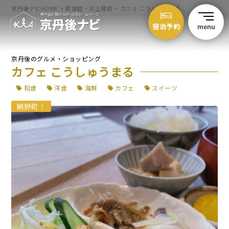
京丹後ナビHOME
>
飲食店・お土産店
>
カフェ こうしゅうまる
宿泊予約
menu
京丹後のグルメ・ショッピング
カフェ こうしゅうまる
和食
洋食
海鮮
カフェ
スイーツ
網野町
｜