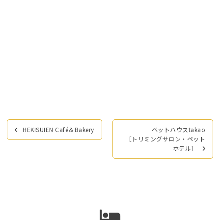
投
HEKISUIEN Café＆Bakery
ペットハウスtakao
稿
［トリミングサロン・ペット
ナ
ホテル］
ビ
ゲ
ー
シ
ョ