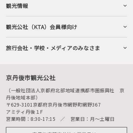
観光情報
京丹後について
ジオパークの絶景
海岸・浜辺
キャンプ・グランピング
観光公社（KTA）会員様向け
自然景観
KTA会員コミュニティ
日帰り温泉
会員向けサービス
旬の食
会員向けトピックス
フルーツ
KTAニュースレター
旅行会社・学校・メディアのみなさま
美術館・資料館
会員加入・会員情報（会員規程）
プレスリリース
寺社・古墳
後援・協力・協賛 の申請
フォトライブラリー
１泊２日のモデルコース
動画ライブラリー
体験・遊ぶ
グルメ・ショッピング
京丹後の食
京丹後市観光公社
観光
海水浴
キャンプ
（一般社団法人京都府北部地域連携都市圏振興社 京
お宿探し
宿泊・日帰り予約（空室検索）
丹後地域本部）
予約照会・予約キャンセル
〒629-3101京都府京丹後市網野町網野367
宿泊施設一覧（お宿比較ページ）
アクセス
アミティ丹後１F
お知らせ
営業時間：8:30-17:15 ／ 営業日：月～土曜日
イベント情報
京丹後市ライブカメラ
デジタル観光パンフレット