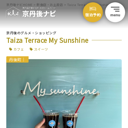
京丹後ナビHOME
>
飲食店・お土産店
>
Taiza Terrace My Sunshine
宿泊予約
menu
京丹後のグルメ・ショッピング
Taiza Terrace My Sunshine
カフェ
スイーツ
丹後町
｜