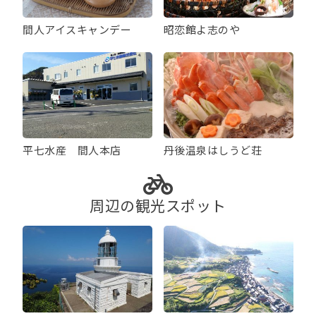
間人アイスキャンデー
昭恋館よ志のや
平七水産 間人本店
丹後温泉はしうど荘
周辺の観光スポット