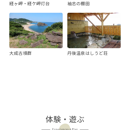
経ヶ岬・経ケ岬灯台
袖志の棚田
大成古墳群
丹後温泉はしうど荘
体験・遊ぶ
Experiences＆Play