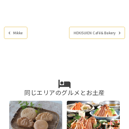
投
Mikke
HEKISUIEN Café＆Bakery
稿
ナ
ビ
ゲ
ー
シ
ョ
ン
同じエリアのグルメとお土産