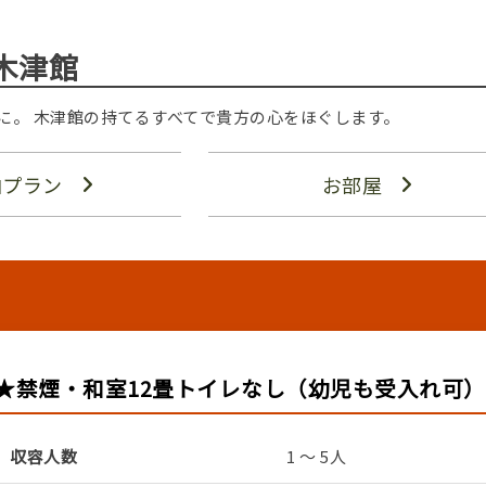
木津館
に。 木津館の持てるすべてで貴方の心をほぐします。
泊プラン
お部屋
★禁煙・和室12畳トイレなし（幼児も受入れ可）
収容人数
1 ～ 5人