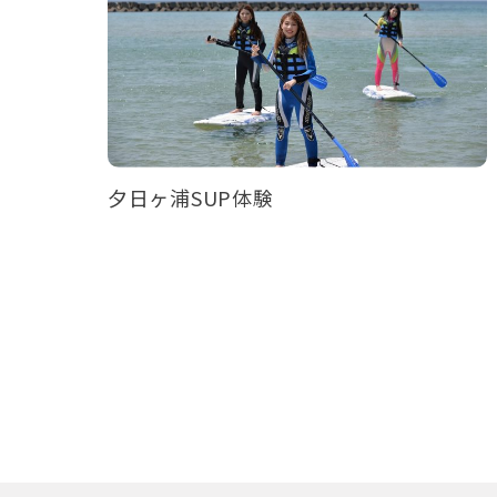
ース◆京都最古の掛け流し「木
津温泉」を満喫！≪京丹後ナビ
≫
夕日ヶ浦SUP体験