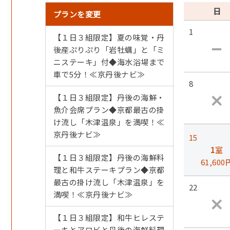
日
プランを変更
1
【１日３組限定】夏の味覚・丹
後産ぷりぷり「岩牡蠣」と「ミ
ニステーキ」付◆海水浴場まで
車で5分！≪京丹後ナビ≫
8
【１日３組限定】丹後の海鮮・
魚介会席プラン◆京都最古の掛
け流し「木津温泉」を満喫！≪
京丹後ナビ≫
15
1
室
【１日３組限定】丹後の海鮮料
61,600
理と和牛ステーキプラン◆京都
最古の掛け流し「木津温泉」を
22
満喫！≪京丹後ナビ≫
【１日３組限定】和牛ヒレステ
ーキとアワビと丹後の海鮮料理