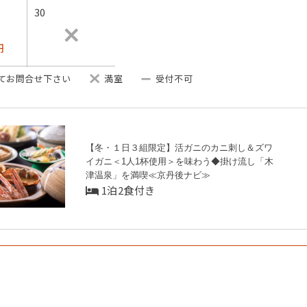
30
円
てお問合せ下さい
満室
受付不可
【冬・１日３組限定】活ガニのカニ刺し＆ズワ
イガニ＜1人1杯使用＞を味わう◆掛け流し「木
津温泉」を満喫≪京丹後ナビ≫
1泊2食付き