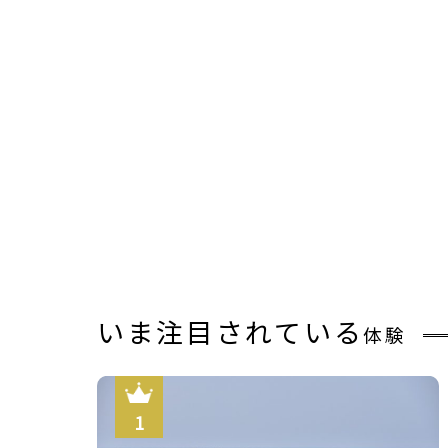
【冬・１日３組限定】活カニ刺
し＆茹でガニは地蟹＆ズワイガ
ニ＜1人1.5杯使用＞◆ズワイガ
ニコース≪京丹後ナビ≫
【冬・１日３組限定】活ガニの
カニ刺し＆ズワイガニ＜1人1
杯使用＞を味わう◆掛け流し
「木津温泉」を満喫≪京丹後ナ
ビ≫
【冬・１日３組限定】地魚のお
造り＆ズワイガニ＜1人1杯使
いま注目されている
用＞食べきりプラン◆掛け流し
体験
「木津温泉」を満喫≪京丹後ナ
ビ≫
【冬・１日３組限定】平日限定
◆脂の乗った旬の寒ぶりフルコ