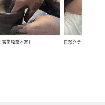
［豪商稲葉本家］
貝殻クラフト体験