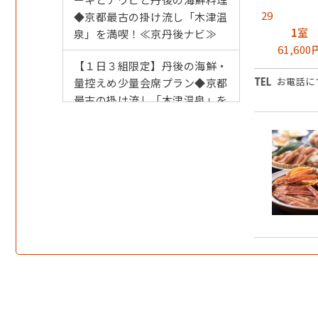
29
◆京都最古の掛け流し「木津温
1
室
泉」を満喫！≪京丹後ナビ≫
61,600
【１日３組限定】丹後の海鮮・
お電話に
量控えめ少量会席プラン◆京都
最古の掛け流し「木津温泉」を
満喫！≪京丹後ナビ≫
【秋・１日３組限定】９月～１
１月限定◆秋の味覚・紅ズワイ
ガニ付き（お1人半匹）会席プ
ラン≪京丹後ナビ≫
【冬・１日３組限定】活カニ刺
し＆茹でガニは地蟹使用◆カニ
天ぷら＋カニ味噌豆腐付きズワ
イガニフルコース≪京丹後ナビ
≫