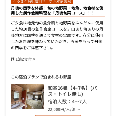
ふるさと納税宿泊クーポン対象施設
和室8畳【2名】(バス・ト
丹後の四季を体感！旬の地野菜・地魚、地食材を使
イレ無し)
用した創作会席料理を「丹後旬菜コース」！！
宿泊人数：2～2人
ご夕食は地元旬の魚介類と地野菜をふんだんに使用
24,750円/人/泊 ～
した約10品の創作会席コースを。山あり海ありの丹
後地方は四季を通じて食材の宝庫です。存分に使用
詳細
したお料理を味わっていただき、五感をもって丹後
の四季をご体感下さい。
1泊2食付き
この宿泊プランで泊まれるお部屋
和室16畳【4~7名】(バ
ス・トイレ無し)
宿泊人数：4～7人
22,000円/人/泊 ～