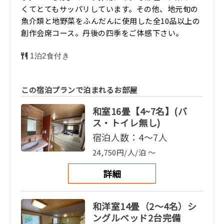
くてとてもサッパリしています。その他、地元旬の
魚介類と地野菜をふんだんに使用した全10品以上の
創作会席コース。丹後の四季をご体感下さい。
1泊2食付き
この宿泊プランで泊まれるお部屋
和室16畳【4~7名】(バ
ス・トイレ無し)
宿泊人数：4～7人
24,750円/人/泊 ～
詳細
和洋室14畳（2〜4名）シ
ングルベッド2台完備