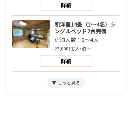
詳細
和洋室14畳（2〜4名）シ
ングルベッド2台完備
宿泊人数：2～4人
22,000円/人/泊 ～
詳細
和室12畳【2～３名】（バ
スなしトイレなし）
宿泊人数：2～3人
22,000円/人/泊 ～
詳細