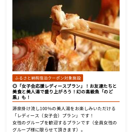
詳細
和室11畳【2~4名】(バ
ス・トイレ無し)
宿泊人数：2～4人
25,300円/人/泊 ～
詳細
ふるさと納税宿泊クーポン対象施設
和室8畳【2名】(バス・ト
◎「女子会応援レディースプラン」！お友達たちと
イレ無し)
美食と美人湯で盛り上がろう！幻の高級魚「のど
宿泊人数：2～2人
黒」も！
25,300円/人/泊 ～
源泉掛け流し100％の美人湯をお楽しみいただける
「レディース（女子会）プラン」です！
詳細
女性のグループを歓迎するプランです（全員女性の
グループ様に限らせて頂きます）。