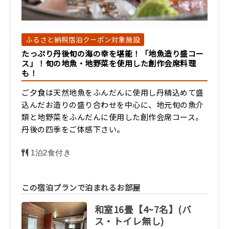
詳細
ふるさと納税宿泊クーポン対象施設
和室8畳【2名】(バス・ト
たっぷり丹後旬の海の幸を堪能！「地魚造り盛コー
イレ無し)
ス」！旬の地魚・地野菜を使用した創作会席料理
宿泊人数：2～2人
も！
24,750円/人/泊 ～
ご夕食は天然地魚をふんだんに使用し丹精込めて盛
込んだお造りの盛り合わせを中心に、地元旬の魚介
詳細
類と地野菜をふんだんに使用した創作会席コース。
丹後の四季をご体感下さい。
1泊2食付き
この宿泊プランで泊まれるお部屋
和室16畳【4~7名】(バ
ス・トイレ無し)