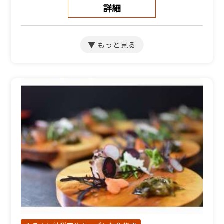
詳細
和室12畳【2～３名】（バ
スなしトイレなし）
宿泊人数：2～3人
24,750円/人/泊 ～
詳細
和室11畳【2~4名】(バ
ス・トイレ無し)
宿泊人数：2～4人
24,750円/人/泊 ～
詳細