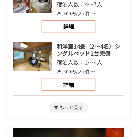
宿泊人数：4～7人
25,300円/人/泊 ～
詳細
和洋室14畳（2〜4名）シ
ングルベッド2台完備
宿泊人数：2～4人
25,300円/人/泊 ～
詳細
和室12畳【2～３名】（バ
スなしトイレなし）
宿泊人数：2～3人
25,300円/人/泊 ～