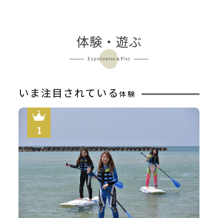
和室11畳【2~4名】(バ
ス・トイレ無し)
宿泊人数：2～4人
体験・遊ぶ
22,000円/人/泊 ～
Experiences＆Play
詳細
いま注目されている
体験
和室8畳【2名】(バス・ト
イレ無し)
宿泊人数：2～2人
22,000円/人/泊 ～
詳細