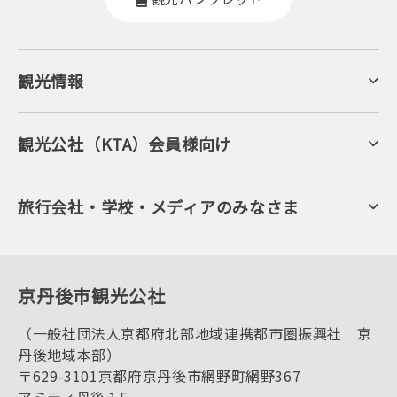
観光情報
京丹後について
ジオパークの絶景
海岸・浜辺
キャンプ・グランピング
観光公社（KTA）会員様向け
自然景観
KTA会員コミュニティ
日帰り温泉
会員向けサービス
旬の食
会員向けトピックス
フルーツ
KTAニュースレター
旅行会社・学校・メディアのみなさま
美術館・資料館
会員加入・会員情報（会員規程）
プレスリリース
寺社・古墳
後援・協力・協賛 の申請
フォトライブラリー
１泊２日のモデルコース
動画ライブラリー
体験・遊ぶ
グルメ・ショッピング
京丹後の食
京丹後市観光公社
観光
海水浴
キャンプ
（一般社団法人京都府北部地域連携都市圏振興社 京
お宿探し
宿泊・日帰り予約（空室検索）
丹後地域本部）
予約照会・予約キャンセル
〒629-3101京都府京丹後市網野町網野367
宿泊施設一覧（お宿比較ページ）
アクセス