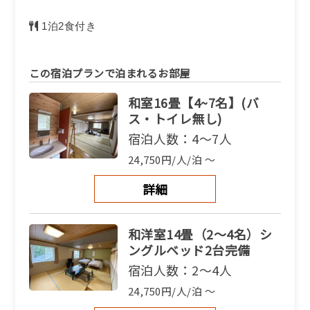
1泊2食付き
この宿泊プランで泊まれるお部屋
和室16畳【4~7名】(バ
ス・トイレ無し)
宿泊人数：4～7人
24,750円/人/泊 ～
詳細
和洋室14畳（2〜4名）シ
ングルベッド2台完備
宿泊人数：2～4人
24,750円/人/泊 ～