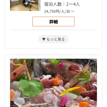
宿泊人数：2～4人
24,750円/人/泊 ～
詳細
和室12畳【2～３名】（バ
スなしトイレなし）
宿泊人数：2～3人
24,750円/人/泊 ～
詳細
和室11畳【2~4名】(バ
ス・トイレ無し)
宿泊人数：2～4人
24,750円/人/泊 ～