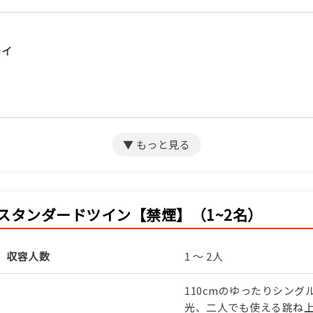
テイ
サミット宿泊プラン（朝食のみ）
スタンダードツイン【禁煙】（1~2名）
収容人数
1 ～ 2人
サミット宿泊プラン（素泊まり）
110cmのゆったりシン
光、二人でも使える跳ね