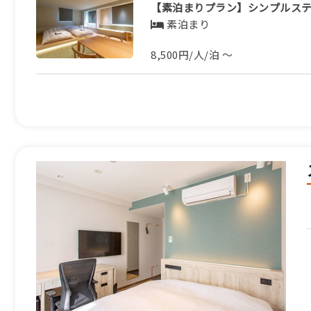
【素泊まりプラン】シンプルス
素泊まり
8,500円/人/泊 ～
ふるさと納税宿泊クーポン対象施設
全国ローカル鉄道サポーターズ
朝食のみ
10,000円/人/泊 ～
ふるさと納税宿泊クーポン対象施設
全国ローカル鉄道サポーターズ
素泊まり
8,500円/人/泊 ～