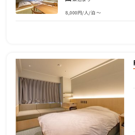
8,000円/人/泊 ～
ふるさと納税宿泊クーポン対象施設
全国ローカル鉄道サポーターズ
朝食のみ
9,500円/人/泊 ～
ふるさと納税宿泊クーポン対象施設
全国ローカル鉄道サポーターズ
素泊まり
8,000円/人/泊 ～