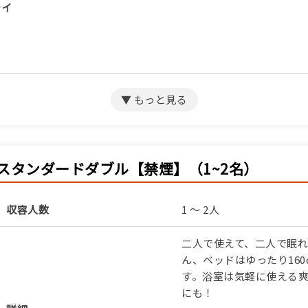
テイ
サミット宿泊プラン（朝食のみ）
スタンダードダブル【禁煙】（1~2名）
収容人数
1 ～ 2人
サミット宿泊プラン（素泊まり）
二人で使えて、二人で眠れ
ん、ベッドはゆったり16
す。浴室は気軽に使える
にも！