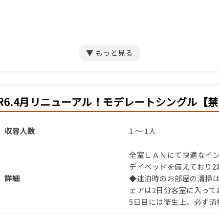
サミット宿泊プラン（朝食のみ）
R6.4月リニューアル！モデレートシングル【
収容人数
1 ～ 1人
サミット宿泊プラン（素泊まり）
全室ＬＡＮにて快適なイ
デイベッドを備えており2
詳細
◆連泊時のお部屋の清掃は
ェアは2日分客室に入って
5日目には衛生上、必ず清